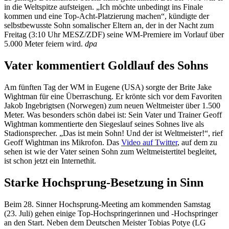
in die Weltspitze aufsteigen. „Ich möchte unbedingt ins Finale
kommen und eine Top-Acht-Platzierung machen“, kündigte der
selbstbewusste Sohn somalischer Eltern an, der in der Nacht zum
Freitag (3:10 Uhr MESZ/ZDF) seine WM-Premiere im Vorlauf über
5.000 Meter feiern wird.
dpa
Vater kommentiert Goldlauf des Sohns
Am fünften Tag der WM in Eugene (USA) sorgte der Brite Jake
Wightman für eine Überraschung. Er krönte sich vor dem Favoriten
Jakob Ingebrigtsen (Norwegen) zum neuen Weltmeister über 1.500
Meter. Was besonders schön dabei ist: Sein Vater und Trainer Geoff
Wightman kommentierte den Siegeslauf seines Sohnes live als
Stadionsprecher. „Das ist mein Sohn! Und der ist Weltmeister!“, rief
Geoff Wightman ins Mikrofon. Das
Video auf Twitter
, auf dem zu
sehen ist wie der Vater seinen Sohn zum Weltmeistertitel begleitet,
ist schon jetzt ein Internethit.
Starke Hochsprung-Besetzung in Sinn
Beim 28. Sinner Hochsprung-Meeting am kommenden Samstag
(23. Juli) gehen einige Top-Hochspringerinnen und -Hochspringer
an den Start. Neben dem Deutschen Meister Tobias Potye (LG