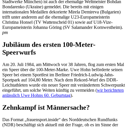
Stadtwerke München) ist auch der ehemalige Weltmeister Bohdan
Bondarenko (Ukraine) gemeldet. Die bereits mit einigen
internationalen Medaillen dekorierte Mirela Demireva (Bulgarien)
trifft unter anderem auf die ehemalige U23-Europameisterin
Christina Honsel (TV Wattenscheid 01) sowie auf U18-Vize-
Europameisterin Johanna Göring (SV Salamander Kornwestheim).
pm
Jubiläum des ersten 100-Meter-
Speerwurfs
Am 20. Juli 1984, am Mittwoch vor 38 Jahren, flog zum ersten Mal
ein Speer über die 100-Meter-Marke. Uwe Hohn beförderte seinen
Speer bei einem Sportfest im Berliner Friedrich-Ludwig-Jahn-
Sportpark auf 104,80 Meter. Nach dem Rekord-Wurf des DDR-
Leichtathleten wurde ein neuer Speer mit verändertem Schwerpunkt
eingeführt, um solche Weiten künftig zu vermeiden (
wir berichteten
anlässlich Uwe Hohns 60. Geburtstag
).
Zehnkampf ist Männersache?
Das Format „frauensport.inside“ des Norddeutschen Rundfunks
(NDR) beschäftigt sich aktuell mit der Frage, ob es im Sinne der