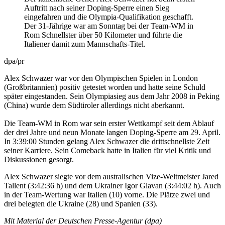
Auftritt nach seiner Doping-Sperre einen Sieg
eingefahren und die Olympia-Qualifikation geschafft.
Der 31-Jährige war am Sonntag bei der Team-WM in
Rom Schnellster über 50 Kilometer und führte die
Italiener damit zum Mannschafts-Titel.
dpa/pr
Alex Schwazer war vor den Olympischen Spielen in London
(Großbritannien) positiv getestet worden und hatte seine Schuld
später eingestanden. Sein Olympiasieg aus dem Jahr 2008 in Peking
(China) wurde dem Südtiroler allerdings nicht aberkannt.
Die Team-WM in Rom war sein erster Wettkampf seit dem Ablauf
der drei Jahre und neun Monate langen Doping-Sperre am 29. April.
In 3:39:00 Stunden gelang Alex Schwazer die drittschnellste Zeit
seiner Karriere. Sein Comeback hatte in Italien für viel Kritik und
Diskussionen gesorgt.
Alex Schwazer siegte vor dem australischen Vize-Weltmeister Jared
Tallent (3:42:36 h) und dem Ukrainer Igor Glavan (3:44:02 h). Auch
in der Team-Wertung war Italien (10) vorne. Die Plätze zwei und
drei belegten die Ukraine (28) und Spanien (33).
Mit Material der Deutschen Presse-Agentur (dpa)