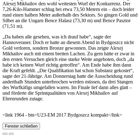
Alexej Mikhailov den wohl weitesten Wurf der Konkurrenz. Der
7,26-Kilo-Hammer schlug bei etwa 73,50 Metern ein – doch leider
rund einen halben Meter außerhalb des Sektors. So gingen Gold und
Silber an die Ungarn Bence Halasz (73,30 m) und Bence Pasztor
(71,51 m).
„Da haben alle gesehen, was ich drauf habe“, sagte der
Hannoveraner. Doch er hatte an diesem Abend in Bydgoszcz nicht
Gold verloren, sondern Bronze gewonnen. Das zeigte Alexej
Mikhailov auch mit einem breiten Lachen. Zu gern hätte er zwar in
den ersten Versuchen gleich eine starke Weite angeboten, doch „da
habe ich keinen Wurf richtig getroffen“. Am Ende habe ihm dann
die Kraft gefehlt. „Die Qualifikation hat schon Substanz gekostet“,
sagte der 21-Jährige. Am Donnerstag hatte die Ausscheidung rund
anderthalb Stunden unterbrochen werden müssen, da drei Stangen
des Wurfkäfigs umgefallen waren. Im Finale lief dann alles glatt –
und förderte die Sprintqualitäten von Alexej Mikhailov auf
Ehrenrunden zutage.
<link 1964 - btn>U23-EM 2017 Bydgoszcz kompakt</link>
Fenster schließen