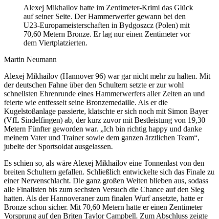
Alexej Mikhailov hatte im Zentimeter-Krimi das Glück
auf seiner Seite. Der Hammerwerfer gewann bei den
U23-Europameisterschaften in Bydgoszcz (Polen) mit
70,60 Metern Bronze. Er lag nur einen Zentimeter vor
dem Viertplatzierten.
Martin Neumann
Alexej Mikhailov (Hannover 96) war gar nicht mehr zu halten. Mit
der deutschen Fahne über den Schultern setzte er zur wohl
schnellsten Ehrenrunde eines Hammerwerfers aller Zeiten an und
feierte wie entfesselt seine Bronzemedaille. Als er die
Kugelstoßanlage passierte, klatschte er sich noch mit Simon Bayer
(VfL Sindelfingen) ab, der kurz zuvor mit Bestleistung von 19,30
Metern Fünfter geworden war. „Ich bin richtig happy und danke
meinem Vater und Trainer sowie dem ganzen ärztlichen Team“,
jubelte der Sportsoldat ausgelassen.
Es schien so, als wäre Alexej Mikhailov eine Tonnenlast von den
breiten Schultern gefallen. Schließlich entwickelte sich das Finale zu
einer Nervenschlacht. Die ganz großen Weiten blieben aus, sodass
alle Finalisten bis zum sechsten Versuch die Chance auf den Sieg
hatten. Als der Hannoveraner zum finalen Wurf ansetzte, hatte er
Bronze schon sicher. Mit 70,60 Metern hatte er einen Zentimeter
Vorsprung auf den Briten Taylor Campbell. Zum Abschluss zeigte