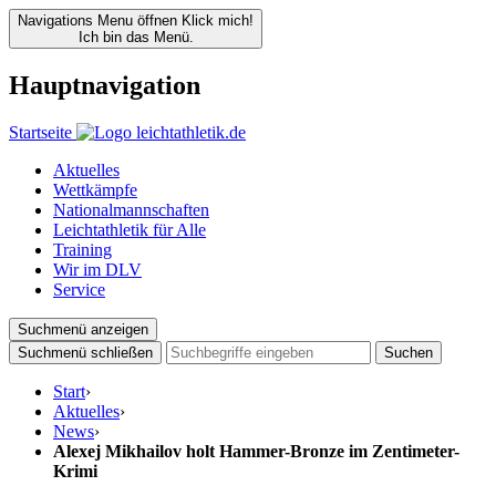
Navigations Menu öffnen
Klick mich!
Ich bin das Menü.
Hauptnavigation
Startseite
Aktuelles
Wettkämpfe
Nationalmannschaften
Leichtathletik für Alle
Training
Wir im DLV
Service
Suchmenü anzeigen
Suchmenü schließen
Suchen
Start
›
Aktuelles
›
News
›
Alexej Mikhailov holt Hammer-Bronze im Zentimeter-
Krimi