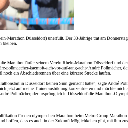
in-Marathon Düsseldorf) unerfüllt. Der 33-Jährige trat am Donnersta
n bleiben.
hre alte Marathonläufer seinem Verein Rhein-Marathon Düsseldorf und 
ndre-pollmaecher-kaempft-sich-vor-auf-rang-acht>André Pollmächer, der
l noch ein Abschiedsrennen über eine kürzere Strecke laufen.
rathonstart in Düsseldorf keinen Sinn gemacht hätte“, sagte André Po
ich jetzt auf meine Trainerausbildung konzentrieren und möchte mich a
dré Pollmächer, der ursprünglich in Düsseldorf die Marathon-Olympia
alifikation für den olympischen Marathon beim Metro Group Marathon 
und hoffen, dass es auch in der Zukunft Möglichkeiten gibt, mit ihm 