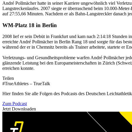
André Pollmächer hatte in seiner Karriere ungewöhnlich viel Verletzu
Langstreckenlaufes. 2007 siegte er überraschend beim 10.000-Meter-
auf 27:55,66 Minuten. Nachdem er als Bahn-Langstreckler danach jedo
WM-Platz 18 in Berlin
2008 lief er sein Debüt in Frankfurt und kam nach 2:14:18 Stunden in
erreichte André Pollmächer in Berlin Rang 18 und sorgte für das bes
während der er in Chemnitz bereits als Trainer arbeitete, startete er
Verletzungs- und Gesundheitsprobleme warfen André Pollmächer jedoch
glänzende Leistung bei den Europameisterschaften in Zürich (Schweiz
erreichen konnte.
Teilen
#TrueAthletes – TrueTalk
Hier finden Sie alle Folgen des Podcasts des Deutschen Leichtathleti
Zum Podcast
Jetzt Downloaden