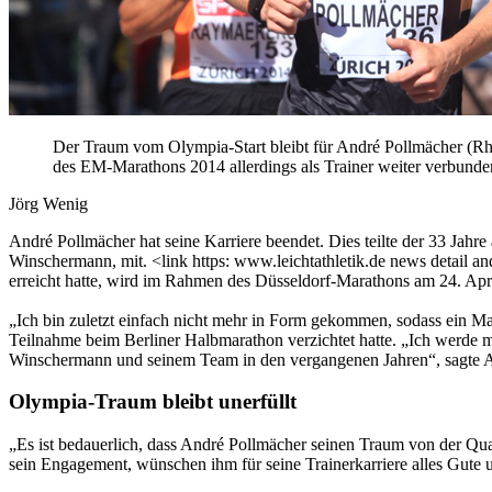
Der Traum vom Olympia-Start bleibt für André Pollmächer (Rhe
des EM-Marathons 2014 allerdings als Trainer weiter verbunde
Jörg Wenig
André Pollmächer hat seine Karriere beendet. Dies teilte der 33 Ja
Winschermann, mit. <link https: www.leichtathletik.de news detail a
erreicht hatte, wird im Rahmen des Düsseldorf-Marathons am 24. Apri
„Ich bin zuletzt einfach nicht mehr in Form gekommen, sodass ein Ma
Teilnahme beim Berliner Halbmarathon verzichtet hatte. „Ich werde m
Winschermann und seinem Team in den vergangenen Jahren“, sagte An
Olympia-Traum bleibt unerfüllt
„Es ist bedauerlich, dass André Pollmächer seinen Traum von der Qu
sein Engagement, wünschen ihm für seine Trainerkarriere alles Gute 