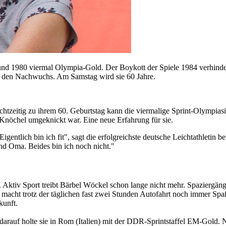
d 1980 viermal Olympia-Gold. Der Boykott der Spiele 1984 verhindert
 den Nachwuchs. Am Samstag wird sie 60 Jahre.
echtzeitig zu ihrem 60. Geburtstag kann die viermalige Sprint-Olympias
 Knöchel umgeknickt war. Eine neue Erfahrung für sie.
entlich bin ich fit", sagt die erfolgreichste deutsche Leichtathletin 
und Oma. Beides bin ich noch nicht."
l. Aktiv Sport treibt Bärbel Wöckel schon lange nicht mehr. Spazierg
acht trotz der täglichen fast zwei Stunden Autofahrt noch immer Spa
kunft.
 darauf holte sie in Rom (Italien) mit der DDR-Sprintstaffel EM-Gold. N