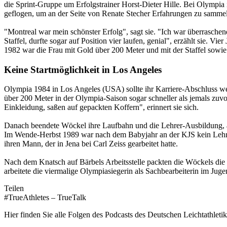
die Sprint-Gruppe um Erfolgstrainer Horst-Dieter Hille. Bei Olympia
geflogen, um an der Seite von Renate Stecher Erfahrungen zu sammel
"Montreal war mein schönster Erfolg", sagt sie. "Ich war überrasche
Staffel, durfte sogar auf Position vier laufen, genial", erzählt sie. V
1982 war die Frau mit Gold über 200 Meter und mit der Staffel sowie
Keine Startmöglichkeit in Los Angeles
Olympia 1984 in Los Angeles (USA) sollte ihr Karriere-Abschluss we
über 200 Meter in der Olympia-Saison sogar schneller als jemals zuv
Einkleidung, saßen auf gepackten Koffern", erinnert sie sich.
Danach beendete Wöckel ihre Laufbahn und die Lehrer-Ausbildung, ar
Im Wende-Herbst 1989 war nach dem Babyjahr an der KJS kein Lehrer
ihren Mann, der in Jena bei Carl Zeiss gearbeitet hatte.
Nach dem Knatsch auf Bärbels Arbeitsstelle packten die Wöckels die 
arbeitete die viermalige Olympiasiegerin als Sachbearbeiterin im Jugen
Teilen
#TrueAthletes – TrueTalk
Hier finden Sie alle Folgen des Podcasts des Deutschen Leichtathleti