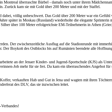
 in Montreal überraschte Bärbel - damals noch unter ihrem Mädchennam
n. Zurück kam sie mit Gold über 200 Meter und mit der Staffel.
nd dabei, völlig unbeschwert. Das Gold über 200 Meter war ein Gefühl
ier Jahre später in Moskau (Russland) wiederholte die elegante Sprinterin
 Silber über 100 Meter erfolgreichste EM-Teilnehmerin in Athen (Grie
rden. Der zwischenzeitliche Ausflug auf die Stadionrunde mit immerhi
or. Der Boykott des Ostblocks bis auf Rumänien beendete alle Hoffnun
beitete an der Jenaer Kinder- und Jugend-Sportschule (KJS) als Unter
innen-Job mehr für sie frei. Da kam ein überraschendes Angebot für 
Koffer, verkauften Hab und Gut in Jena und wagten mit ihren Töchtern
dreferat des DLV, das sie inzwischen leitet.
k-Verbandes!