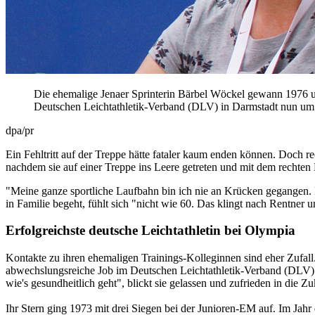
Die ehemalige Jenaer Sprinterin Bärbel Wöckel gewann 1976 un
Deutschen Leichtathletik-Verband (DLV) in Darmstadt nun um
dpa/pr
Ein Fehltritt auf der Treppe hätte fataler kaum enden können. Doch r
nachdem sie auf einer Treppe ins Leere getreten und mit dem rechten
"Meine ganze sportliche Laufbahn bin ich nie an Krücken gegangen. Eig
in Familie begeht, fühlt sich "nicht wie 60. Das klingt nach Rentner 
Erfolgreichste deutsche Leichtathletin bei Olympia
Kontakte zu ihren ehemaligen Trainings-Kolleginnen sind eher Zufal
abwechslungsreiche Job im Deutschen Leichtathletik-Verband (DLV) m
wie's gesundheitlich geht", blickt sie gelassen und zufrieden in die Zu
Ihr Stern ging 1973 mit drei Siegen bei der Junioren-EM auf. Im Jahr