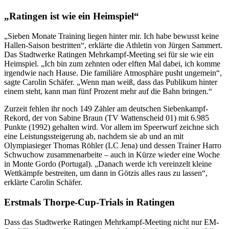
„Ratingen ist wie ein Heimspiel“
„Sieben Monate Training liegen hinter mir. Ich habe bewusst keine
Hallen-Saison bestritten“, erklärte die Athletin von Jürgen Sammert.
Das Stadtwerke Ratingen Mehrkampf-Meeting sei für sie wie ein
Heimspiel. „Ich bin zum zehnten oder elften Mal dabei, ich komme
irgendwie nach Hause. Die familiäre Atmosphäre pusht ungemein“,
sagte Carolin Schäfer. „Wenn man weiß, dass das Publikum hinter
einem steht, kann man fünf Prozent mehr auf die Bahn bringen.“
Zurzeit fehlen ihr noch 149 Zähler am deutschen Siebenkampf-
Rekord, der von Sabine Braun (TV Wattenscheid 01) mit 6.985
Punkte (1992) gehalten wird. Vor allem im Speerwurf zeichne sich
eine Leistungssteigerung ab, nachdem sie ab und an mit
Olympiasieger Thomas Röhler (LC Jena) und dessen Trainer Harro
Schwuchow zusammenarbeite – auch in Kürze wieder eine Woche
in Monte Gordo (Portugal). „Danach werde ich vereinzelt kleine
Wettkämpfe bestreiten, um dann in Götzis alles raus zu lassen“,
erklärte Carolin Schäfer.
Erstmals Thorpe-Cup-Trials in Ratingen
Dass das Stadtwerke Ratingen Mehrkampf-Meeting nicht nur EM-