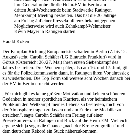
ihre Generalprobe für die Heim-EM in Berlin am
dritten Juni-Wochenende beim Stadtwerke Ratingen
Mehrkampf-Meeting bestreiten. Das hat die 26-Jährige
am Freitag áuf einer Pressekonferenz bekanntgegeben.
Möglicherweise wird auch Zehnkampf-Weltmeister
Kévin Mayer in Ratingen starten.
Harald Koken
Der Fahrplan Richtung Europameisterschaften in Berlin (7. bis 12.
August) steht: Carolin Schäfer (LG Eintracht Frankfurt) wird in
Götzis (Österreich; 26./27. Mai) ihren ersten Siebenkampf des
Jahres bestreiten. Drei Wochen später, also am 16. und 17. Juni, gilt
es für die Polizeikommissarin dann, in Ratingen ihren Vorjahressieg
zu wiederholen. Die Top-Form soll weitere acht Wochen danach bei
der EM in Berlin erreicht werden.
„Für mich gibt es keine größere Motivation und keinen schöneren
Gedanken in meiner sportlichen Karriere, als vor heimischem
Publikum den Wettkampf meines Lebens zu bestreiten, mich von
der Atmosphäre tragen zu lassen und am Ende eine Medaille zu
erreichen“, sagte Carolin Schäfer am Freitag auf einer
Pressekonferenz in Ratingen mit Blick auf die Heim-EM. Vielleicht
ergebe sich ja sogar die Chance „nach der Krone zu greifen“ und
dem deutschen Rekord ein Stück näherzukommen.