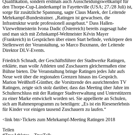
Qualifikation, sondern erstmals auch Ausscheidungswettkampf für
den Thorpe-Cup-Länderkampf in Fayetteville (USA; 27./28 Juli) ist,
sorge für zusätzliche Spannung, sagte Claus Marek, der Leitende
Mehrkampf-Bundestrainer. „Ratingen ist gewachsen, die
Infrastruktur wurde professionell ausgebaut.“ Dass Hallen-
Vizeweltmeisterin Ivona Dadic (Österreich) bereits zugesagt habe
und man sich mit Zehnkampf-Weltmeister Kévin Mayer
(Frankreich) in Gesprächen über einen Start befinde, verkörpere den
Stellenwert der Veranstaltung, so Marco Buxmann, der Leitende
Direktor DLV-Events.
Friedrich Schnadt, der Geschäftsführer der Stadtwerke Ratingen,
erklärte, man wolle Athleten und Zuschauern gleichermaßen eine
Bühne bieten. Die Veranstaltung bringe Ratingen jedes Jahr aufs
Neue weit über die regionalen Grenzen hinaus ins Gespräch.
Marion Weißhoff-Günther, die Vorsitzende des ausrichtenden TV
Ratingen, zeigte sich stolz darüber, dass das Meeting über Jahre im
Schulterschluss mit der Ratinger Stadtverwaltung und Unterstützern
zu einer Marke entwickelt worden sei. Sie appellierte an Schulen,
sich am Rahmenprogramm zu beteiligen: „Es ist ein Riesenerlebnis
für Kinder vor einigen tausend Zuschauern zu laufen.“
<link btn>Tickets zum Mehrkampf-Meeting Ratingen 2018
Teilen