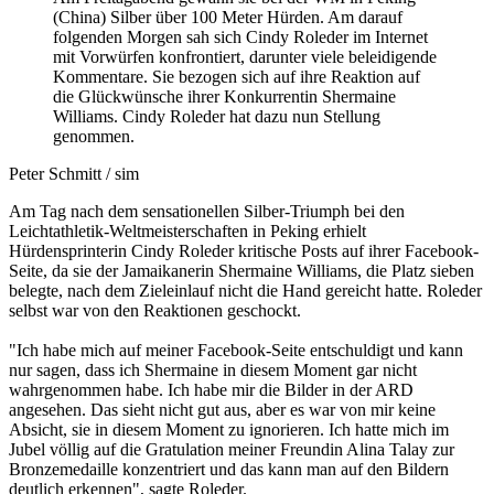
(China) Silber über 100 Meter Hürden. Am darauf
folgenden Morgen sah sich Cindy Roleder im Internet
mit Vorwürfen konfrontiert, darunter viele beleidigende
Kommentare. Sie bezogen sich auf ihre Reaktion auf
die Glückwünsche ihrer Konkurrentin Shermaine
Williams. Cindy Roleder hat dazu nun Stellung
genommen.
Peter Schmitt / sim
Am Tag nach dem sensationellen Silber-Triumph bei den
Leichtathletik-Weltmeisterschaften in Peking erhielt
Hürdensprinterin Cindy Roleder kritische Posts auf ihrer Facebook-
Seite, da sie der Jamaikanerin Shermaine Williams, die Platz sieben
belegte, nach dem Zieleinlauf nicht die Hand gereicht hatte. Roleder
selbst war von den Reaktionen geschockt.
"Ich habe mich auf meiner Facebook-Seite entschuldigt und kann
nur sagen, dass ich Shermaine in diesem Moment gar nicht
wahrgenommen habe. Ich habe mir die Bilder in der ARD
angesehen. Das sieht nicht gut aus, aber es war von mir keine
Absicht, sie in diesem Moment zu ignorieren. Ich hatte mich im
Jubel völlig auf die Gratulation meiner Freundin Alina Talay zur
Bronzemedaille konzentriert und das kann man auf den Bildern
deutlich erkennen", sagte Roleder.