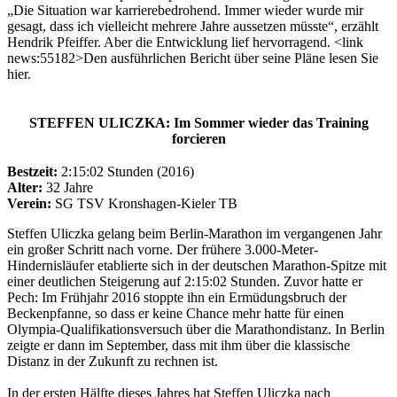
„Die Situation war karrierebedrohend. Immer wieder wurde mir
gesagt, dass ich vielleicht mehrere Jahre aussetzen müsste“, erzählt
Hendrik Pfeiffer. Aber die Entwicklung lief hervorragend. <link
news:55182>Den ausführlichen Bericht über seine Pläne lesen Sie
hier.
STEFFEN ULICZKA: Im Sommer wieder das Training
forcieren
Bestzeit:
2:15:02 Stunden (2016)
Alter:
32 Jahre
Verein:
SG TSV Kronshagen-Kieler TB
Steffen Uliczka gelang beim Berlin-Marathon im vergangenen Jahr
ein großer Schritt nach vorne. Der frühere 3.000-Meter-
Hindernisläufer etablierte sich in der deutschen Marathon-Spitze mit
einer deutlichen Steigerung auf 2:15:02 Stunden. Zuvor hatte er
Pech: Im Frühjahr 2016 stoppte ihn ein Ermüdungsbruch der
Beckenpfanne, so dass er keine Chance mehr hatte für einen
Olympia-Qualifikationsversuch über die Marathondistanz. In Berlin
zeigte er dann im September, dass mit ihm über die klassische
Distanz in der Zukunft zu rechnen ist.
In der ersten Hälfte dieses Jahres hat Steffen Uliczka nach