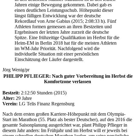
Jahren einige Bewegung gekommen. Dabei gab es
einen deutlichen Leistungsschub. Höhepunkt dieser
längst fälligen Entwicklung war der deutsche
Rekordlauf von Arne Gabius (2015; 2:08:33 h). Fünf
Athleten formen gemessen an ihren Bestzeiten und
Ergebnissen der letzten Jahre zurzeit die deutsche
Spitze. Eine frühzeitige Qualifikation im Herbst für die
Heim-EM in Berlin 2018 hat für die meisten Athleten
im WM-Jahr Priorität. Nachfolgend wird die
individuelle Situation mit einer persönlichen
Einschätzung der Läufer dargestellt.
Jörg Wenig/pr
PHILIPP PFLIEGER: Nach guter Vorbereitung im Herbst die
Komfortzone verlassen
Bestzeit:
2:12:50 Stunden (2015)
Alter:
29 Jahre
Verein:
LG Telis Finanz Regensburg
Nach dem ersten großen Karriere-Höhepunkt mit dem Olympia-
Start im Marathon (55. Platz als bester Deutscher), auf den 2016 die
gesamte Saisonplanung ausgerichtet war, plant Philipp Pflieger in
diesem Jahr anders: Im Frühjahr und im Herbst will er jeweils bei
einem schnellen deutschen Marathon laufen, um seine persönliche