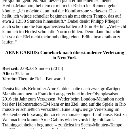
Programm gehören. Statt dessen plant er mit einem schnellen
Herbst-Marathon, bei dem er mit mehr Risiko ins Rennen gehen
könnte. „Ich möchte dann mal die Komfortzone verlassen. Das
heißt, ich würde schneller beginnen als mit einem Tempo, das auf
etwa 2:12:30 Stunden hinausläuft.“ Dabei denkt Philipp Pflieger
auch schon an die Europameisterschaften 2018 in Berlin. „Vielleicht
kann ich im Herbst schon die Norm erfüllen. Denn dann bräuchte
ich vor der EM nicht mehr unbedingt einen Frühjahrsmarathon zu
laufen.“
ARNE GABIUS: Comeback nach überstandener Verletzung
in New York
Bestzeit:
2:08:33 Stunden (2015)
Alter:
35 Jahre
Verein:
Therapie Reha Bottwartal
Deutschlands Rekordler Arne Gabius hatte nach zwei großartigen
Marathonrennen in Frankfurt ausgerechnet in der Olympiasaison
2016 ein Jahr zum Vergessen. Weder beim London-Marathon noch
bei der Halbmarathon-EM kam er ins Ziel, und auf die Spiele in Rio
musste er schließlich verzichten. Eine langwierige Verletzung im
Beckenbereich zwang ihn zu einer monatelangen Laufpause. Erst zu
Weihnachten konnte Arne Gabius wieder vorsichtig mit Lauf-
Trainingseinheiten beginnen – zunächst im Sechs-Minuten-Tempo