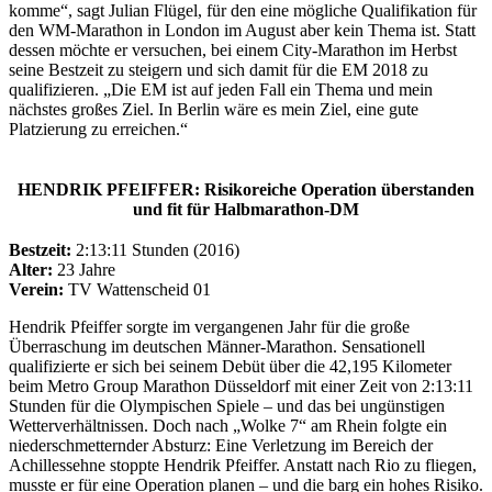
komme“, sagt Julian Flügel, für den eine mögliche Qualifikation für
den WM-Marathon in London im August aber kein Thema ist. Statt
dessen möchte er versuchen, bei einem City-Marathon im Herbst
seine Bestzeit zu steigern und sich damit für die EM 2018 zu
qualifizieren. „Die EM ist auf jeden Fall ein Thema und mein
nächstes großes Ziel. In Berlin wäre es mein Ziel, eine gute
Platzierung zu erreichen.“
HENDRIK PFEIFFER: Risikoreiche Operation überstanden
und fit für Halbmarathon-DM
Bestzeit:
2:13:11 Stunden (2016)
Alter:
23 Jahre
Verein:
TV Wattenscheid 01
Hendrik Pfeiffer sorgte im vergangenen Jahr für die große
Überraschung im deutschen Männer-Marathon. Sensationell
qualifizierte er sich bei seinem Debüt über die 42,195 Kilometer
beim Metro Group Marathon Düsseldorf mit einer Zeit von 2:13:11
Stunden für die Olympischen Spiele – und das bei ungünstigen
Wetterverhältnissen. Doch nach „Wolke 7“ am Rhein folgte ein
niederschmetternder Absturz: Eine Verletzung im Bereich der
Achillessehne stoppte Hendrik Pfeiffer. Anstatt nach Rio zu fliegen,
musste er für eine Operation planen – und die barg ein hohes Risiko.