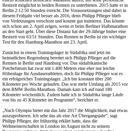
Bestzeit möglichst in beiden Rennen zu unterbieten. 2015 hatte er in
Berlin 2:12:50 Stunden erreicht. Die Voraussetzungen sind dabei in
diesem Frühjahr viel besser als 2016, denn Philipp Pflieger blieb
von Verletzungen verschont und konnte gut trainieren. Das könnte
sich schon am 2. April zeigen, wenn er beim Berliner Halbmarathon
an den Start geht. Über diese Distanz hat der 29-Jährige bisher eine
Bestzeit von 63:51 Stunden. Das Rennen in Berlin ist ein wichtiger
Test für den Hamburg-Marathon am 23. April.
Zunächst in einem Trainingslager in Südafrika und jetzt im
heimatlichen Regensburg bereitet sich Philipp Pflieger auf die
Rennen in Berlin und Hamburg vor. Das südafrikanische
Potchefstrom hat zwar mit 1.400 Metern eine eher nur leichte
Höhenlage für Ausdauerathleten, doch für Philipp Pflieger war es
ein erfolgreiches Trainingslager. „Ich bin konstant über 200
Kilometer pro Woche gelaufen. Das war mehr Umfang als 2015 vor
dem BMW Berlin-Marathon. Damals kam ich auf rund 180
Kilometer wöchentlich. Zudem hatte ich in Südafrika lange Läufe
von bis zu 45 Kilometer im Programm“, berichtet er.
„Nach Olympia bietet mir das Jahr 2017 die Möglichkeit, mal etwas
auszuprobieren. Ich sehe das als eine Art Übergangsjahr“, sagt
Philipp Pflieger, der frühzeitig erklärt hatte, dass die
Weltmeisterschaften in London im August nicht zu seinem