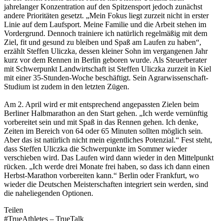
jahrelanger Konzentration auf den Spitzensport jedoch zunächst
andere Prioritäten gesetzt. „Mein Fokus liegt zurzeit nicht in erster
Linie auf dem Laufsport. Meine Familie und die Arbeit stehen im
Vordergrund. Dennoch trainiere ich natürlich regelmäßig mit dem
Ziel, fit und gesund zu bleiben und Spaß am Laufen zu haben“,
erzählt Steffen Uliczka, dessen kleiner Sohn im vergangenen Jahr
kurz vor dem Rennen in Berlin geboren wurde. Als Steuerberater
mit Schwerpunkt Landwirtschaft ist Steffen Uliczka zurzeit in Kiel
mit einer 35-Stunden-Woche beschäftigt. Sein Agrarwissenschaft-
Studium ist zudem in den letzten Zügen.
Am 2. April wird er mit entsprechend angepassten Zielen beim
Berliner Halbmarathon an den Start gehen. „Ich werde vernünftig
vorbereitet sein und mit Spaß in das Rennen gehen. Ich denke,
Zeiten im Bereich von 64 oder 65 Minuten sollten möglich sein.
Aber das ist natürlich nicht mein eigentliches Potenzial.“ Fest steht,
dass Steffen Uliczka die Schwerpunkte im Sommer wieder
verschieben wird. Das Laufen wird dann wieder in den Mittelpunkt
rücken. „Ich werde drei Monate frei haben, so dass ich dann einen
Herbst-Marathon vorbereiten kann.“ Berlin oder Frankfurt, wo
wieder die Deutschen Meisterschaften integriert sein werden, sind
die naheliegenden Optionen.
Teilen
#TrueAthletes – TrueTalk