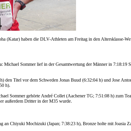
oha (Katar) haben die DLV-Athleten am Freitag in den Altersklasse-
: Michael Sommer lief in der Gesamtwertung der Männer in 7:18:19 Stu
 den Titel vor dem Schweden Jonas Buud (6:32:04 h) und Jose Antoni
50 h).
hael Sommer gehörte André Collet (Aachener TG; 7:51:08 h) zum Team
er außerdem Dritter in der M35 wurde.
ng an Chiyuki Mochizuki (Japan; 7:38:23 h), Bronze holte mit Joasia Za