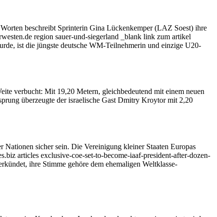
n Worten beschreibt Sprinterin Gina Lückenkemper (LAZ Soest) ihre
esten.de region sauer-und-siegerland _blank link zum artikel
 wurde, ist die jüngste deutsche WM-Teilnehmerin und einzige U20-
ite verbucht: Mit 19,20 Metern, gleichbedeutend mit einem neuen
sprung überzeugte der israelische Gast Dmitry Kroytor mit 2,20
r Nationen sicher sein. Die Vereinigung kleiner Staaten Europas
.biz articles exclusive-coe-set-to-become-iaaf-president-after-dozen-
 verkündet, ihre Stimme gehöre dem ehemaligen Weltklasse-