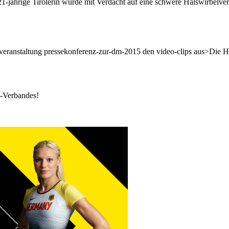
1-jährige Tirolerin wurde mit Verdacht auf eine schwere Halswirbelver
ht veranstaltung pressekonferenz-zur-dm-2015 den video-clips aus>Die 
k-Verbandes!