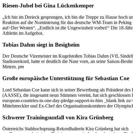
Riesen-Jubel bei Gina Lückenkemper
„Ich bin im Dreieck gesprungen, ich bin die Treppe zu Hause hoch u
Reaktion auf die Nominierung für das deutsche WM-Team in Peking (C
auf>Der Westen“. „Endlich ist die Ungewissheit vorbei!“ Die 18-Jähri
Athletin im Aufgebot.
Tobias Dahm siegt in Besigheim
Der Deutsche Vizemeister im Kugelstoßen Tobias Dahm (VfL Sindelfi
Stadionrekord, hatte er deutlich die Nase vorn, an seine Saison-Best
Metern.
pm
Große europäische Unterstützung für Sebastian Coe
Lord Sebastian Coe kann sich in seiner Bewerbung als Präsident des 
(AASSE), die insgesamt neun Stimmen vereint, hat sich geschlossen hin
european-countries-in-one-day-pledge-support-to-him _blank link zu>
Mittelstreckler und Ex-Chef des Organisationskomitees der Olympis
Schwerer Trainingsunfall von Kira Grünberg
Österreichs Stabhochsprung-Rekordhalterin Kira Grünberg hat sich