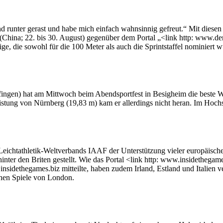
nd runter gerast und habe mich einfach wahnsinnig gefreut.“ Mit diese
hina; 22. bis 30. August) gegenüber dem Portal „<link http: www.derw
ge, die sowohl für die 100 Meter als auch die Sprintstaffel nominiert
ngen) hat am Mittwoch beim Abendsportfest in Besigheim die beste We
leistung von Nürnberg (19,83 m) kam er allerdings nicht heran. Im Hoch
Leichtathletik-Weltverbands IAAF der Unterstützung vieler europäische
ter den Briten gestellt. Wie das Portal <link http: www.insidethegames
insidethegames.biz mitteilte, haben zudem Irland, Estland und Italien
chen Spiele von London.