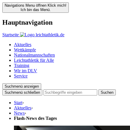
Navigations Menu öffnen
Klick mich!
Ich bin das Menü.
Hauptnavigation
Startseite
Aktuelles
Wettkämpfe
Nationalmannschaften
Leichtathletik für Alle
Training
Wir im DLV
Service
Suchmenü anzeigen
Suchmenü schließen
Suchen
Start
›
Aktuelles
›
News
›
Flash-News des Tages