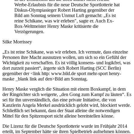
Werbe-Erlaubnis für die neue Deutsche Sportlotterie hat
Diskus-Olympiasieger Robert Harting gegenüber der
Bild am Sonntag seinem Unmut Luft gemacht: „Es ist
reine Schikane, was wir erleben", sagte er. Auch Ex-
Box-Weltmeister Henry Maske kritisierte die
Verzögerungen.
Silke Morrissey
„Es ist reine Schikane, was wir erleben. Ich vermute, dass einzelne
Personen ihre Macht ausnutzen wollen, um sich so ein Gefühl der
Wichtigkeit zu verschaffen. Es ist völlig konsens- und logikfrei, was
dort zurzeit passiert“, ärgerte sich Robert Harting (SCC Berlin)
gegenüber der <link http: www.bild.de sport mehr-sport henry-
maske _blank link auf den>Bild am Sonntag.
Henry Maske verglich die Situation mit einem Boxkampf, in dem
der Ringrichter sich weigerte, „den Gong zum Kampf zu läuten“. Es
sei für ihn unverständlich, das eine private Initiative, die von
Kanzlerin Angela Merkel ausdrücklich gelobt wird, blockiert werde.
Schließlich sei bekannt, dass der Staat alleine die notwendigen
Mittel für den Spitzensport nicht alleine bereitstellen könne.
Die Lizenz für die Deutsche Sportlotterie wurde im Frühjahr 2014
erteilt, im September hätte sie ihren Spielbetrieb aufnehmen können.