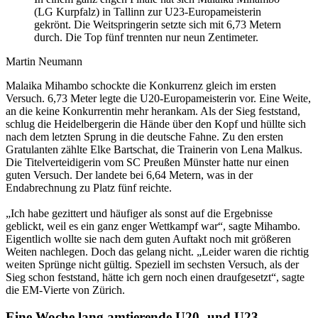
(LG Kurpfalz) in Tallinn zur U23-Europameisterin
gekrönt. Die Weitspringerin setzte sich mit 6,73 Metern
durch. Die Top fünf trennten nur neun Zentimeter.
Martin Neumann
Malaika Mihambo schockte die Konkurrenz gleich im ersten
Versuch. 6,73 Meter legte die U20-Europameisterin vor. Eine Weite,
an die keine Konkurrentin mehr herankam. Als der Sieg feststand,
schlug die Heidelbergerin die Hände über den Kopf und hüllte sich
nach dem letzten Sprung in die deutsche Fahne. Zu den ersten
Gratulanten zählte Elke Bartschat, die Trainerin von Lena Malkus.
Die Titelverteidigerin vom SC Preußen Münster hatte nur einen
guten Versuch. Der landete bei 6,64 Metern, was in der
Endabrechnung zu Platz fünf reichte.
„Ich habe gezittert und häufiger als sonst auf die Ergebnisse
geblickt, weil es ein ganz enger Wettkampf war“, sagte Mihambo.
Eigentlich wollte sie nach dem guten Auftakt noch mit größeren
Weiten nachlegen. Doch das gelang nicht. „Leider waren die richtig
weiten Sprünge nicht gültig. Speziell im sechsten Versuch, als der
Sieg schon feststand, hätte ich gern noch einen draufgesetzt“, sagte
die EM-Vierte von Zürich.
Eine Woche lang amtierende U20- und U23-