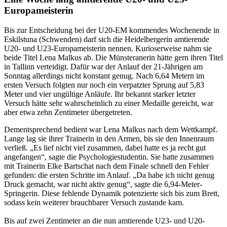
Europameisterin
Bis zur Entscheidung bei der U20-EM kommendes Wochenende in
Eskilstuna (Schwenden) darf sich die Heidelbergerin amtierende
U20- und U23-Europameisterin nennen. Kurioserweise nahm sie
beide Titel Lena Malkus ab. Die Münsteranerin hätte gern ihren Titel
in Tallinn verteidigt. Dafür war der Anlauf der 21-Jährigen am
Sonntag allerdings nicht konstant genug. Nach 6,64 Metern im
ersten Versuch folgten nur noch ein verpatzter Sprung auf 5,83
Meter und vier ungültige Anläufe. Ihr bekannt starker letzter
Versuch hätte sehr wahrscheinlich zu einer Medaille gereicht, war
aber etwa zehn Zentimeter übergetreten.
Dementsprechend bedient war Lena Malkus nach dem Wettkampf.
Lange lag sie ihrer Trainerin in den Armen, bis sie den Innenraum
verließ. „Es lief nicht viel zusammen, dabei hatte es ja recht gut
angefangen“, sagte die Psychologiestudentin. Sie hatte zusammen
mit Trainerin Elke Bartschat nach dem Finale schnell den Fehler
gefunden: die ersten Schritte im Anlauf. „Da habe ich nicht genug
Druck gemacht, war nicht aktiv genug“, sagte die 6,94-Meter-
Springerin. Diese fehlende Dynamik potenzierte sich bis zum Brett,
sodass kein weiterer brauchbarer Versuch zustande kam.
Bis auf zwei Zentimeter an die nun amtierende U23- und U20-