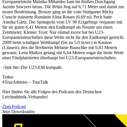
Europameisterin Malaika Mihambo kam im fünften Durchgang
Jazmin Sawyers heran. Die Britin flog auf 6,71 Meter und damit zur
neuen Bestleistung. Bronze ging an die vom Stuttgarter Micky
Corucle trainierte Rumänin Alina Rotaru (6,69 m). Pech hatte
Annika Gärtz. Die Springerin vom LV 90 Erzgebirge verpasste mit
für sie guten 6,41 Metern den Endkampf als Neunte um einen
Zentimeter. Kleiner Trost: Nur einmal zuvor hat bei U23-
Europameisterschaften diese Weite nicht für den Endkampf gereicht.
2009 beim windigen Wettkampf (bis zu 5,0 m/sec) in Kaunas
(Litauen), den die Berlinerin Melanie Bauschke mit 6,83 Metern
gewann. Lena Malkus gelang mit 6,64 Metern sogar die beste Weite
einer Fünfplatzierten überhaupt bei U23-Europameisterschaften.
<link btn>Die U23-EM kompakt
Teilen
#TrueAthletes – TrueTalk
Hier finden Sie alle Folgen des Podcasts des Deutschen
Leichtathletik-Verbandes!
Zum Podcast
Jetzt Downloaden