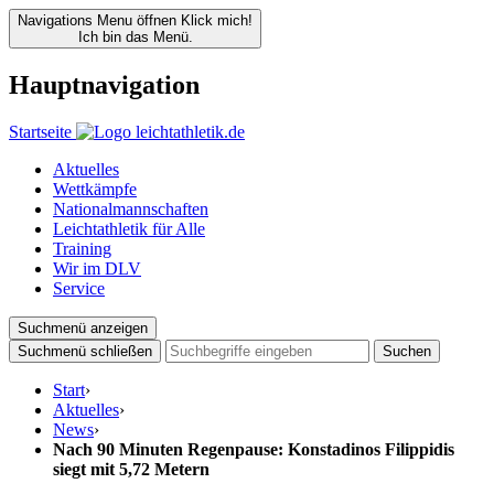
Navigations Menu öffnen
Klick mich!
Ich bin das Menü.
Hauptnavigation
Startseite
Aktuelles
Wettkämpfe
Nationalmannschaften
Leichtathletik für Alle
Training
Wir im DLV
Service
Suchmenü anzeigen
Suchmenü schließen
Suchen
Start
›
Aktuelles
›
News
›
Nach 90 Minuten Regenpause: Konstadinos Filippidis
siegt mit 5,72 Metern