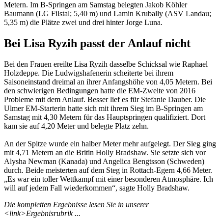
Metern. Im B-Springen am Samstag belegten Jakob Köhler
Baumann (LG Filstal; 5,40 m) und Lamin Krubally (ASV Landau;
5,35 m) die Plätze zwei und drei hinter Jorge Luna.
Bei Lisa Ryzih passt der Anlauf nicht
Bei den Frauen ereilte Lisa Ryzih dasselbe Schicksal wie Raphael
Holzdeppe. Die Ludwigshafenerin scheiterte bei ihrem
Saisoneinstand dreimal an ihrer Anfangshöhe von 4,05 Metern. Bei
den schwierigen Bedingungen hatte die EM-Zweite von 2016
Probleme mit dem Anlauf. Besser lief es für Stefanie Dauber. Die
Ulmer EM-Starterin hatte sich mit ihrem Sieg im B-Springen am
Samstag mit 4,30 Metern für das Hauptspringen qualifiziert. Dort
kam sie auf 4,20 Meter und belegte Platz zehn.
An der Spitze wurde ein halber Meter mehr aufgelegt. Der Sieg ging
mit 4,71 Metern an die Britin Holly Bradshaw. Sie setzte sich vor
Alysha Newman (Kanada) und Angelica Bengtsson (Schweden)
durch. Beide meisterten auf dem Steg in Rottach-Egern 4,66 Meter.
„Es war ein toller Wettkampf mit einer besonderen Atmosphäre. Ich
will auf jedem Fall wiederkommen“, sagte Holly Bradshaw.
Die kompletten Ergebnisse lesen Sie in unserer
<link>Ergebnisrubrik ...