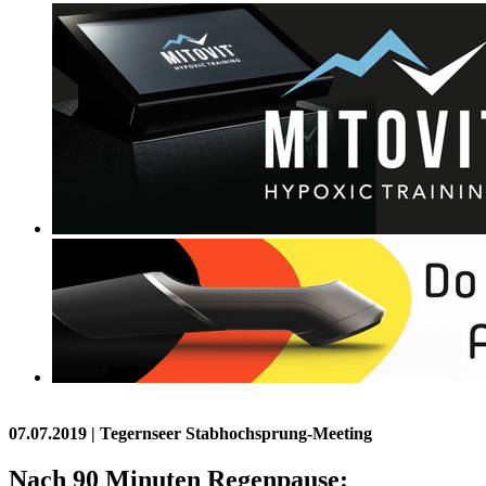
07.07.2019
| Tegernseer Stabhochsprung-Meeting
Nach 90 Minuten Regenpause: