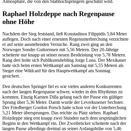
Atmosphäre, die von den Stabhochspringern geschätzt wird.
Raphael Holzdeppe nach Regenpause
ohne Höhe
Nachdem der Sieg feststand, ließ Konstadinos Filippidis 5,84 Meter
auflegen. Doch nach einer erneuten Regenunterbrechung verzichtete
er auf seine ausstehenden Versuche. Rang zwei ging an den
Norweger Sondre Guttormsen mit 5,56 Metern. Der 20-Jährige
scheiterte nur knapp an seiner neuen Bestleistung von 5,78 Metern.
Rang drei holte sich Publikumsliebling Jorge Luna. Der Mexikaner
hatte sich beim ersten Wettkampf am Samstag mit 5,55 Metern als
Sieger eine Wildcard für den Hauptwettkampf am Sonntag
gesichert.
Den deutschen Springer fiel es wie vielen anderen Konkurrenten
nach der langen Regenpause schwer, wieder in den Rhythmus zu
kommen. Einzig Karsten Dilla gelang nach der Pause ein gültiger
Sprung über 5,36 Meter. Damit wurde der Leverkusener Sechster.
Der Friedberger Gordon Porsch hatte schon vor der Unterbrechung
5,21 Meter übersprungen. Das reichte zu Platz sieben. Raphael
Holzdeppe stieg erst knapp zwei Stunden nach dem ursprünglichen
Beginn in den Wettkampf ein. Der Zweibrücker scheiterte nach der
langen Pause allerdings dreimal an seiner Anfangshöhe von 5,46