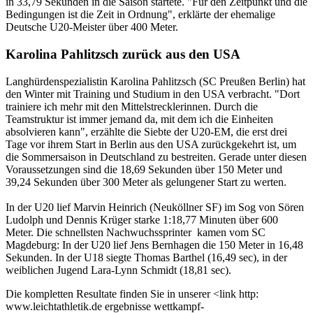
in 33,79 Sekunden in die Saison startete. "Für den Zeitpunkt und die
Bedingungen ist die Zeit in Ordnung", erklärte der ehemalige
Deutsche U20-Meister über 400 Meter.
Karolina Pahlitzsch zurück aus den USA
Langhürdenspezialistin Karolina Pahlitzsch (SC Preußen Berlin) hat
den Winter mit Training und Studium in den USA verbracht. "Dort
trainiere ich mehr mit den Mittelstrecklerinnen. Durch die
Teamstruktur ist immer jemand da, mit dem ich die Einheiten
absolvieren kann", erzählte die Siebte der U20-EM, die erst drei
Tage vor ihrem Start in Berlin aus den USA zurückgekehrt ist, um
die Sommersaison in Deutschland zu bestreiten. Gerade unter diesen
Voraussetzungen sind die 18,69 Sekunden über 150 Meter und
39,24 Sekunden über 300 Meter als gelungener Start zu werten.
In der U20 lief Marvin Heinrich (Neuköllner SF) im Sog von Sören
Ludolph und Dennis Krüger starke 1:18,77 Minuten über 600
Meter. Die schnellsten Nachwuchssprinter kamen vom SC
Magdeburg: In der U20 lief Jens Bernhagen die 150 Meter in 16,48
Sekunden. In der U18 siegte Thomas Barthel (16,49 sec), in der
weiblichen Jugend Lara-Lynn Schmidt (18,81 sec).
Die kompletten Resultate finden Sie in unserer <link http:
www.leichtathletik.de ergebnisse wettkampf-