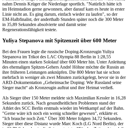
nahm Dennis Krüger die Niederlage sportlich. "Natürlich hätte ich
im Heimstadion gerne gewonnen, aber darauf kam es heute in erster
Linie nicht an. Es ging darum, einfach wieder zu laufen", so der
EM-Halbfinalist, der anderthalb Stunden später noch die 300 Meter
in 35,89 Sekunden absolvierte und damit seine
Regenerationsfähigkeit testete.
Yuliya Stepanova mit Spitzenzeit über 600 Meter
Bei den Frauen legte die russische Doping-Kronzeugin Yuliya
Stepanova im Trikot des LAC Olympia 88 Berlin in 1:28,55
Minuten einen starken Sololauf über 600 Meter hin. Unter Anleitung
des ehemaligen Spitzen-Gehers André Höhne möchte die Russin an
ihre früheren Leistungen anknüpfen. Die 800 Meter hat sie schon
mehrfach in weniger als zwei Minuten zurückgelegt, bevor sie in der
ARD-Dokumentation „Geheimsache Doping: Wie Russland seine
Sieger macht“ als Kronzeugin auftrat und ihre Heimat verließ.
Als Sieger über 150 Meter meldete sich Maximilian Kessler in 16,28
Sekunden zurück. Nach gesundheitlichen Problemen stand der
Athlet des SCC Berlin erstmals wieder im Wettkampf auf der Bahn.
"Gerne wäre ich noch ein wenig schneller gewesen", erklärte er.
"Ich brauche noch Zeit." Über 300 Meter folgten 34,72 Sekunden.
Sieger über diese Distanz wurde Marc Koch (LG Nord Berlin), der