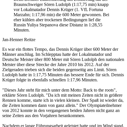
Braunschweiger Sören Ludolph (1:17,75 min) knapp
vor Lokalmatador Dennis Krüger (1. VfL Fortuna
Marzahn; 1:17,96 min) die 600 Meter gewonnen. Bei
eher kühlen aber trockenen Bedingungen lief die
Russin Yuliya Stepanova diese Distanz in 1:28,55
Minuten.
Jan-Henner Reitze
Es war ein flottes Tempo, das Dennis Krüger über 600 Meter der
Männer anschlug. Im Schlepptau hatte der Lokalmatador und
Deutsche Meister über 800 Meter mit Sören Ludolph den nationalen
Meister über diese Strecke der Jahre 2010 bis 2012. Auf der
Zielgeraden trieben sich die beiden gegenseitig ans Limit. Sören
Ludolph hatte in 1:17,75 Minuten das bessere Ende für sich. Dennis
Krüger folgte in ebenfalls schnellen 1:17,96 Minuten.
"Dieses Jahr steht für mich unter dem Motto: Back to the roots",
erklärte Sören Ludolph. "Da ich mit meinen Zeiten nicht in größere
Rennen komme, starte ich in vielen kleinen. Der Spaß ist wieder da,
die Zeiten kommen dann von ganz allein." Der Olympiateilnehmer
von 2012 konnte in den vergangenen beiden Jahren nicht ganz an
seine Zeiten aus den Vorjahren herankommen.
Nachdem er lange Führungsarbeit geleistet hatte und im Wind stand,