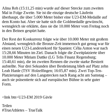
Alina Reh (15:11,25 min) wurde auf dieser Strecke zum zweiten
Mal in Folge Zweite. Sie ist die einzige deutsche Läuferin
überhaupt, die über 5.000 Meter bisher eine U23-EM-Medaille auf
dem Konto hat. Aber sie hatte sich die Goldmedaille gewünscht,
wenngleich sie erklärte, dass sie die 10.000 Meter vom Freitag noch
in den Beinen gespürt hatte.
Der Rest der Konkurrenz folgte wie über 10.000 Meter mit großem
Abstand, wenngleich die Bronze-Zeit immernoch gut genug war für
einen neuen U23-Landesrekord für Spanien: Célia Anton war nach
15:28,66 Minuten im Ziel. Danach folgte die Zweitplatzierte über
10.000 Meter Miriam Dattke (LG Telis Finanz Regensburg;
15:40,61 min), die im zweiten Rennen die zweite starke Bestzeit
aufstellte. Nur drei Sekunden über Bestleistung blieb auf Platz zehn
Leah Hanle (TSV Holzelfingen; 16:05,87 min). Zwei Top-Ten-
Platzierungen auf den Langstrecken nach Rang acht am Samstag –
auch sie präsentierte sich auf europäischer Bühne in sehr guter
Form.
<link btn>U23-EM 2019 Gävle
Teilen
#TrueAthletes – TrueTalk