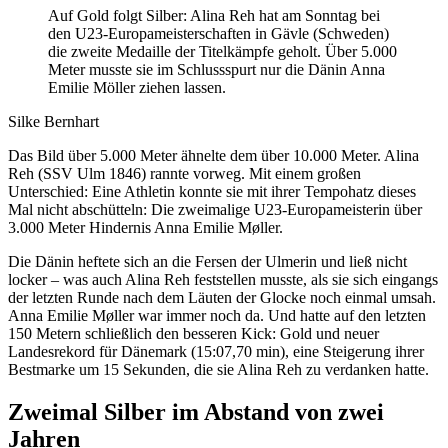
Auf Gold folgt Silber: Alina Reh hat am Sonntag bei
den U23-Europameisterschaften in Gävle (Schweden)
die zweite Medaille der Titelkämpfe geholt. Über 5.000
Meter musste sie im Schlussspurt nur die Dänin Anna
Emilie Möller ziehen lassen.
Silke Bernhart
Das Bild über 5.000 Meter ähnelte dem über 10.000 Meter. Alina
Reh (SSV Ulm 1846) rannte vorweg. Mit einem großen
Unterschied: Eine Athletin konnte sie mit ihrer Tempohatz dieses
Mal nicht abschütteln: Die zweimalige U23-Europameisterin über
3.000 Meter Hindernis Anna Emilie Møller.
Die Dänin heftete sich an die Fersen der Ulmerin und ließ nicht
locker – was auch Alina Reh feststellen musste, als sie sich eingangs
der letzten Runde nach dem Läuten der Glocke noch einmal umsah.
Anna Emilie Møller war immer noch da. Und hatte auf den letzten
150 Metern schließlich den besseren Kick: Gold und neuer
Landesrekord für Dänemark (15:07,70 min), eine Steigerung ihrer
Bestmarke um 15 Sekunden, die sie Alina Reh zu verdanken hatte.
Zweimal Silber im Abstand von zwei
Jahren