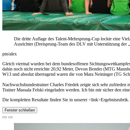
Die dritte Auflage des Talent-Mehrsprung-Cup lockte eine Vie
Ausrichter (Dreisprung-Team des DLV mit Unterstützung der „F
pm/alex
Gleich viermal wurden bei dem bundesoffenen Sichtungswettkampfes 
dahin noch nicht erreichte 20,92 Meter, Devon Bender (MTG Mannheim
W13 und absolut überragend waren die von Mara Neininger (TG Schw
Nachwuchsbundestrainer Charles Friedek zeigte sich sehr zufrieden 
Trainer Massala Felski eingeladen werden. Ich bin mir sicher den ei
Die kompletten Resultate finden Sie in unserer <link>Ergebnisrubrik.
Fenster schließen