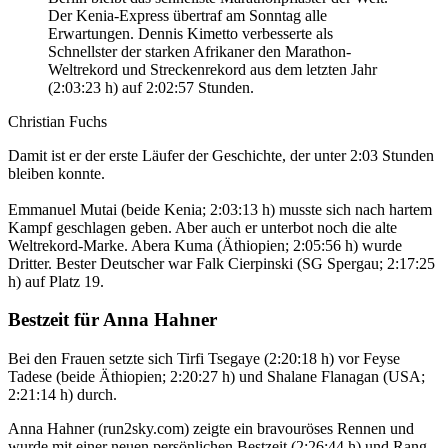
Der Kenia-Express übertraf am Sonntag alle
Erwartungen. Dennis Kimetto verbesserte als
Schnellster der starken Afrikaner den Marathon-
Weltrekord und Streckenrekord aus dem letzten Jahr
(2:03:23 h) auf 2:02:57 Stunden.
Christian Fuchs
Damit ist er der erste Läufer der Geschichte, der unter 2:03 Stunden
bleiben konnte.
Emmanuel Mutai (beide Kenia; 2:03:13 h) musste sich nach hartem
Kampf geschlagen geben. Aber auch er unterbot noch die alte
Weltrekord-Marke. Abera Kuma (Äthiopien; 2:05:56 h) wurde
Dritter. Bester Deutscher war Falk Cierpinski (SG Spergau; 2:17:25
h) auf Platz 19.
Bestzeit für Anna Hahner
Bei den Frauen setzte sich Tirfi Tsegaye (2:20:18 h) vor Feyse
Tadese (beide Äthiopien; 2:20:27 h) und Shalane Flanagan (USA;
2:21:14 h) durch.
Anna Hahner (run2sky.com) zeigte ein bravouröses Rennen und
wurde mit einer neuen persönlichen Bestzeit (2:26:44 h) und Rang