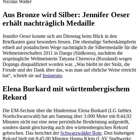
Nicolas Walter
Aus Bronze wird Silber: Jennifer Oeser
erhält nachträglich Medaille
Jennifer Oeser konnte sich am Dienstag beim Blick in den
Briefkasten ganz besonders freuen. Die ehemalige Siebenkämpferin
erhielt auf postalischem Wege nachträglich die Silbermedaille für die
Weltmeisterschaften 2011 in Daegu (Südkorea), nachdem die
ursprüngliche Weltmeisterin Tatyana Chernova (Russland) wegen
Dopings disqualifiziert worden war. „Was bleibt ist der Stolz, die
Freude und der Dank über das, was man auf ehrliche Weise erreicht
hat“, schrieb sie auf
Instagram
.
Elena Burkard mit württembergischem
Rekord
Die EM-Sechste über die Hindernisse Elena Burkard (LG farbtex
Nordschwarzwald) hat am Samstag über 3.000 Meter mit 8:44,92
Minuten nicht nur eine neue persönliche Bestleistung aufgestellt,
sondern damit gleichzeitig auch den württembergischen Rekord
gebrochen. Das berichtet der
Schwarzwälder Bote
. Den bisherigen
Rekord hielt mit 8:45,00 Minuten Hanna Klein (LAV Stadtwerke