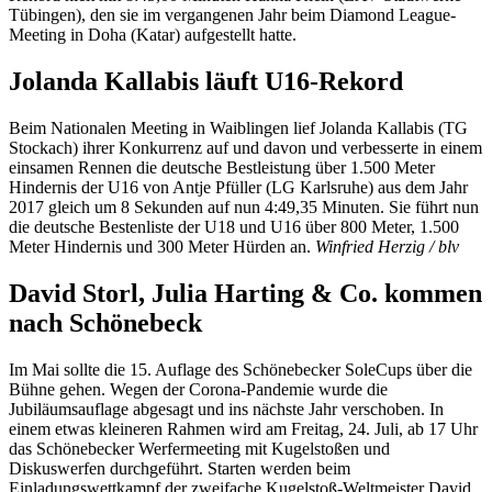
Tübingen), den sie im vergangenen Jahr beim Diamond League-
Meeting in Doha (Katar) aufgestellt hatte.
Jolanda Kallabis läuft U16-Rekord
Beim Nationalen Meeting in Waiblingen lief Jolanda Kallabis (TG
Stockach) ihrer Konkurrenz auf und davon und verbesserte in einem
einsamen Rennen die deutsche Bestleistung über 1.500 Meter
Hindernis der U16 von Antje Pfüller (LG Karlsruhe) aus dem Jahr
2017 gleich um 8 Sekunden auf nun 4:49,35 Minuten. Sie führt nun
die deutsche Bestenliste der U18 und U16 über 800 Meter, 1.500
Meter Hindernis und 300 Meter Hürden an.
Winfried Herzig / blv
David Storl, Julia Harting & Co. kommen
nach Schönebeck
Im Mai sollte die 15. Auflage des Schönebecker SoleCups über die
Bühne gehen. Wegen der Corona-Pandemie wurde die
Jubiläumsauflage abgesagt und ins nächste Jahr verschoben. In
einem etwas kleineren Rahmen wird am Freitag, 24. Juli, ab 17 Uhr
das Schönebecker Werfermeeting mit Kugelstoßen und
Diskuswerfen durchgeführt. Starten werden beim
Einladungswettkampf der zweifache Kugelstoß-Weltmeister David