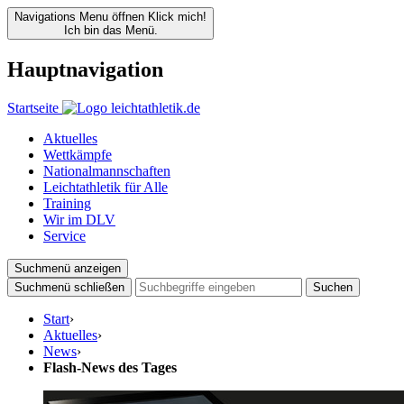
Navigations Menu öffnen
Klick mich!
Ich bin das Menü.
Hauptnavigation
Startseite
Aktuelles
Wettkämpfe
Nationalmannschaften
Leichtathletik für Alle
Training
Wir im DLV
Service
Suchmenü anzeigen
Suchmenü schließen
Suchen
Start
›
Aktuelles
›
News
›
Flash-News des Tages