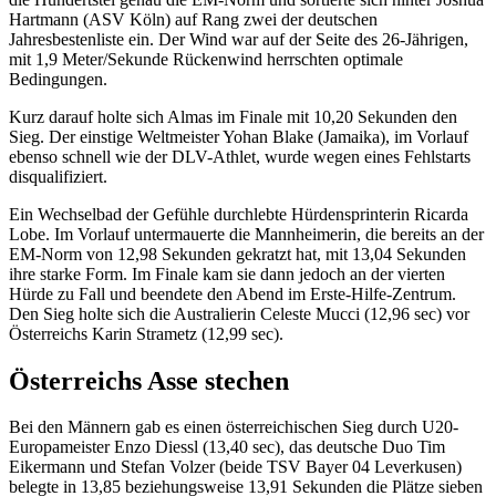
Hartmann (ASV Köln) auf Rang zwei der deutschen
Jahresbestenliste ein. Der Wind war auf der Seite des 26-Jährigen,
mit 1,9 Meter/Sekunde Rückenwind herrschten optimale
Bedingungen.
Kurz darauf holte sich Almas im Finale mit 10,20 Sekunden den
Sieg. Der einstige Weltmeister Yohan Blake (Jamaika), im Vorlauf
ebenso schnell wie der DLV-Athlet, wurde wegen eines Fehlstarts
disqualifiziert.
Ein Wechselbad der Gefühle durchlebte Hürdensprinterin Ricarda
Lobe. Im Vorlauf untermauerte die Mannheimerin, die bereits an der
EM-Norm von 12,98 Sekunden gekratzt hat, mit 13,04 Sekunden
ihre starke Form. Im Finale kam sie dann jedoch an der vierten
Hürde zu Fall und beendete den Abend im Erste-Hilfe-Zentrum.
Den Sieg holte sich die Australierin Celeste Mucci (12,96 sec) vor
Österreichs Karin Strametz (12,99 sec).
Österreichs Asse stechen
Bei den Männern gab es einen österreichischen Sieg durch U20-
Europameister Enzo Diessl (13,40 sec), das deutsche Duo Tim
Eikermann und Stefan Volzer (beide TSV Bayer 04 Leverkusen)
belegte in 13,85 beziehungsweise 13,91 Sekunden die Plätze sieben