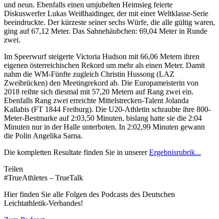
und neun. Ebenfalls einen umjubelten Heimsieg feierte
Diskuswerfer Lukas Weißhaidinger, der mit einer Weltklasse-Serie
beeindruckte. Der kürzeste seiner sechs Würfe, die alle gültig waren,
ging auf 67,12 Meter. Das Sahnehäubchen: 69,04 Meter in Runde
zwei.
Im Speerwurf steigerte Victoria Hudson mit 66,06 Metern ihren
eigenen österreichischen Rekord um mehr als einen Meter. Damit
nahm die WM-Fünfte zugleich Christin Hussong (LAZ
Zweibrücken) den Meetingrekord ab. Die Europameisterin von
2018 reihte sich diesmal mit 57,20 Metern auf Rang zwei ein.
Ebenfalls Rang zwei erreichte Mittelstrecken-Talent Jolanda
Kallabis (FT 1844 Freiburg). Die U20-Athletin schraubte ihre 800-
Meter-Bestmarke auf 2:03,50 Minuten, bislang hatte sie die 2:04
Minuten nur in der Halle unterboten. In 2:02,99 Minuten gewann
die Polin Angelika Sarna.
Die kompletten Resultate finden Sie in unserer
Ergebnisrubrik...
Teilen
#TrueAthletes – TrueTalk
Hier finden Sie alle Folgen des Podcasts des Deutschen
Leichtathletik-Verbandes!