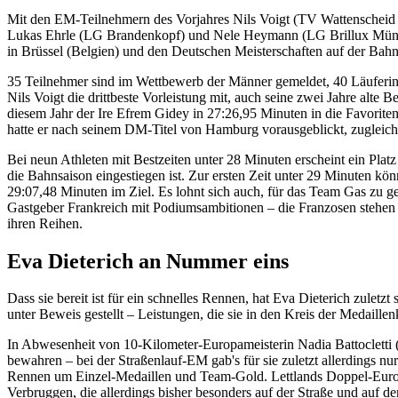
Mit den EM-Teilnehmern des Vorjahres Nils Voigt (TV Wattenscheid
Lukas Ehrle (LG Brandenkopf) und Nele Heymann (LG Brillux Münster
in Brüssel (Belgien) und den Deutschen Meisterschaften auf der Bah
35 Teilnehmer sind im Wettbewerb der Männer gemeldet, 40 Läuferinn
Nils Voigt die drittbeste Vorleistung mit, auch seine zwei Jahre alte 
diesem Jahr der Ire Efrem Gidey in 27:26,95 Minuten in die Favoriten
hatte er nach seinem DM-Titel von Hamburg vorausgeblickt, zugleich a
Bei neun Athleten mit Bestzeiten unter 28 Minuten erscheint ein Plat
die Bahnsaison eingestiegen ist. Zur ersten Zeit unter 29 Minuten 
29:07,48 Minuten im Ziel. Es lohnt sich auch, für das Team Gas zu ge
Gastgeber Frankreich mit Podiumsambitionen – die Franzosen stehen 
ihren Reihen.
Eva Dieterich an Nummer eins
Dass sie bereit ist für ein schnelles Rennen, hat Eva Dieterich zulet
unter Beweis gestellt – Leistungen, die sie in den Kreis der Medaille
In Abwesenheit von 10-Kilometer-Europameisterin Nadia Battocletti (
bewahren – bei der Straßenlauf-EM gab's für sie zuletzt allerdings n
Rennen um Einzel-Medaillen und Team-Gold. Lettlands Doppel-Europa
Verbruggen, die allerdings bisher besonders auf der Straße und auf d