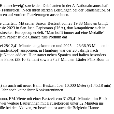
 Braunschweig) sowie den Debütanten in der A-Nationalmannschaft
Frankreich). Nach ihren starken Leistungen bei der Straßenlauf-EM
ncen auf vordere Platzierungen ausrechnen.
nterteilt. Mit seiner Saison-Bestzeit von 28:19,83 Minuten bringt
r sie 2023 in San Juan Capistrano (USA), dort katapultierte sich in
gstrecken-Europacup erzielt. "Man hofft immer auf eine Medaille",
 dem Papier ist die Chance fürs Podium da!
her bei 28:12,41 Minuten angekommen und 2025 in 28:36,93 Minuten in
 Brandenkopf) anspornen, in Hamburg war der 20-Jährige nach
 Nation addiert. Hier startet neben Spanien und Italien besonders
le Pallec (28:10,72 min) sowie 27:27-Minuten-Läufer Félix Bour in
in) als auch mit neuer Bahn-Bestzeit über 10.000 Meter (31:45,18 min)
m Jahr noch keine ihrer Konkurrentinnen.
uono, EM-Vierte mit einer Bestzeit von 31:25,41 Minuten, im Blick
r zwei weitere Läuferinnen mit Hausrekorden unter 32 Minuten ins
e bei den Aktiven, zu beachten ist auch die Belgierin Hanne