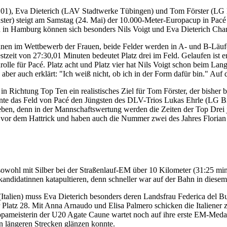
 01), Eva Dieterich (LAV Stadtwerke Tübingen) und Tom Förster (LG
) steigt am Samstag (24. Mai) der 10.000-Meter-Europacup in Pacé (
n in Hamburg können sich besonders Nils Voigt und Eva Dieterich Cha
en im Wettbewerb der Frauen, beide Felder werden in A- und B-Läufe u
Bestzeit von 27:30,01 Minuten bedeutet Platz drei im Feld. Gelaufen ist e
rolle für Pacé. Platz acht und Platz vier hat Nils Voigt schon beim Lan
ber auch erklärt: "Ich weiß nicht, ob ich in der Form dafür bin." Auf
z in Richtung Top Ten ein realistisches Ziel für Tom Förster, der bis
könnte das Feld von Pacé den Jüngsten des DLV-Trios Lukas Ehrle (LG
ben, denn in der Mannschaftswertung werden die Zeiten der Top Drei je
vor dem Hattrick und haben auch die Nummer zwei des Jahres Florian 
zt sowohl mit Silber bei der Straßenlauf-EM über 10 Kilometer (31:25 m
nkandidatinnen katapultieren, denn schneller war auf der Bahn in diese
Italien) muss Eva Dieterich besonders deren Landsfrau Federica del B
ur Platz 28. Mit Anna Arnaudo und Elisa Palmero schicken die Italiene
meisterin der U20 Agate Caune wartet noch auf ihre erste EM-Medaill
en längeren Strecken glänzen konnte.