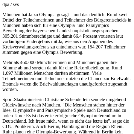
dpa / svs
München hat Ja zu Olympia gesagt – und das deutlich. Rund zwei
Drittel der Teilnehmerinnen und Teilnehmer des Bürgerentscheids in
München haben sich für eine Olympia- und Paralympics-
Bewerbung der bayerischen Landeshauptstadt ausgesprochen.
305.201 Stimmberechtigte und damit 66,4 Prozent votierten laut
vorläufigem Endergebnis mit Ja, wie aus den Angaben des
Kreisverwaltungsreferats zu entnehmen war. 154.207 Teilnehmer
stimmten gegen eine Olympia-Bewerbung.
Mehr als 460.000 Münchnerinnen und Münchner gaben ihre
Stimme ab und sorgten damit für eine Rekordbeteiligung. Rund
1,097 Millionen Menschen durften abstimmen. Viele
Teilnehmerinnen und Teilnehmer nutzten die Chance zur Briefwahl.
Erstmals waren die Briefwahlunterlagen unaufgefordert zugesandt
worden.
Sport-Staatsministerin Christiane Schenderlein sendete umgehend
Glückwünsche nach München. "Die Menschen stehen hinter der
Idee, Olympische und Paralympische Spiele nach Deutschland zu
holen. Und: Es ist das erste erfolgreiche Olympiareferendum in
Deutschland. Ich freue mich, wenn es nicht das letzte ist", sagte die
CDU-Politikerin. Auch Berlin, Hamburg und die Region Rhein-
Ruhr planen eine Olympia-Bewerbung. Während in Berlin kein