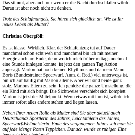
Das stimmt, aber auch nur wenn er die Nacht durchschlafen würde.
Daran ist aber noch nicht zu denken.
Trotz des Schlafmangels, Sie hören sich glücklich an. Wie ist Ihr
neues Leben als Mutter?
Christina Obergföll:
Es ist klasse. Wirklich. Klar, der Schlafentzug tut auf Dauer
manchmal schon echt weh und manchmal bin ich mit meiner
Energie auch am Ende, denn wo ich mich früher mittags nochmal
eine Stunde hinlegen konnte, ist jetzt den ganzen Tag Action
angesagt. Marlon hat noch keinen Rhythmus und da mein Mann
Boris (Bundestrainer Speerwurf, Anm. d. Red.) viel unterwegs ist,
bin ich auf häufig mit Marlon alleine. Aber wir sind beide ganz
stolz, Marlons Eltern zu sein. Ich genieße die ganze Umstellung, die
ein Kind mit sich bringt. Die Sichtweise verschiebt sich komplett.
Marlon ist jetzt der Mittelpunkt. Wenn etwas mit ihm ist, würde ich
immer sofort alles andere stehen und liegen lassen.
Neben Ihrer neuen Rolle als Mutter sind Sie aber aktuell auch
Deutschlands Sportlerin des Jahres, Leichtathletin des Jahres,
Speerwurf-Weltmeisterin. Ende des vergangenen Jahres sah man Sie
auf jede Menge Roten Teppichen. Danach wurde es ruhiger. Eine
bewusste Entscheidung?