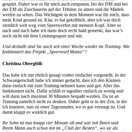
gespürt. Daher war es für mich auch entspannt, bei der DM und bei
der EM als Zuschauerin auf der Tribüne zu sitzen und die Mädels
werfen zu sehen. Das Wichtigste in dem Moment war für mich, dass
mein Kind gesund ist. Klar, es hat gekribbelt, aber ich war doch
ziemlich weit weg vom Speerwerfen mit meinem Kopf. Aber so
nach und nach habe ich dann doch recht bald gemerkt, das war’s
noch nicht mit dem Leistungssport und mir.
Und deshalb sind Sie auch seit einer Woche wieder im Training. Wie
funktioniert das Projekt „Speerwurf Mama“?
Christina Obergföll:
Das habe ich mir ehrlich gesagt vorher einfacher vorgestellt. In der
Schwangerschaft habe ich immer gedacht, dass ich den Kleinen
dann einfach mit zum Training nehmen kann und gut. Aber das
funktioniert nicht. Dafür schläft er tagsüber einfach zu wenig und
will dann nach maximal 30 Minuten bespaßt werden. Da ist an
Training natürlich nicht zu denken. Daher geht er in der Zeit, in der
ich trainiere, nun zu einer Tagesmutter, wo er gut versorgt ist. Und
damit klappt es wirklich gut.
Ihr Sohn ist nun knapp vier Monate alt und war mit Ihnen und
Ihrem Mann auch schon mit im „Club der Besten“, wo sie als