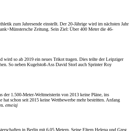
letik zum Jahresende einstellt. Der 20-Jährige wird im nächsten Jahr
lank>Münstersche Zeitung. Sein Ziel: Über 400 Meter die 46-
 so ab 2019 ein neues Trikot tragen. Dies teilte der Leipziger
gehen. So neben Kugelstoß-Ass David Storl auch Sprinter Roy
ens der 1.500-Meter-Weltmeisterin von 2013 keine Pläne, ins
hat schon seit 2015 keine Wettbewerbe mehr bestritten. Anfang
en.
eme/aj
erschaften in Berlin mit 6,05 Metern. Seine Eltern Helena und Greg