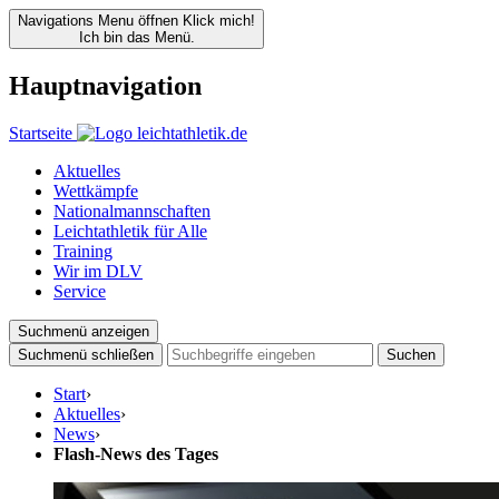
Navigations Menu öffnen
Klick mich!
Ich bin das Menü.
Hauptnavigation
Startseite
Aktuelles
Wettkämpfe
Nationalmannschaften
Leichtathletik für Alle
Training
Wir im DLV
Service
Suchmenü anzeigen
Suchmenü schließen
Suchen
Start
›
Aktuelles
›
News
›
Flash-News des Tages