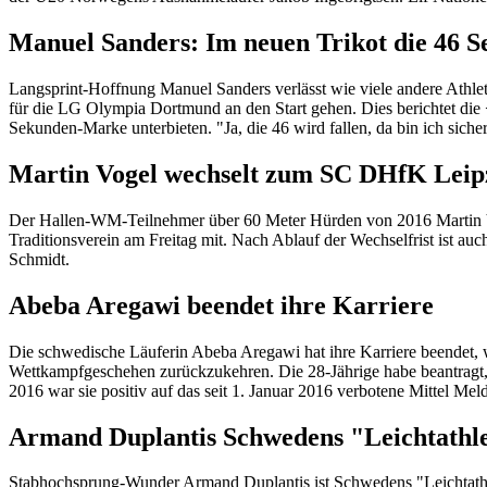
Manuel Sanders: Im neuen Trikot die 46 S
Langsprint-Hoffnung Manuel Sanders verlässt wie viele andere Athlet
für die LG Olympia Dortmund an den Start gehen. Dies berichtet die
Sekunden-Marke unterbieten. "Ja, die 46 wird fallen, da bin ich siche
Martin Vogel wechselt zum SC DHfK Leip
Der Hallen-WM-Teilnehmer über 60 Meter Hürden von 2016 Martin Vo
Traditionsverein am Freitag mit. Nach Ablauf der Wechselfrist ist a
Schmidt.
Abeba Aregawi beendet ihre Karriere
Die schwedische Läuferin Abeba Aregawi hat ihre Karriere beendet, wi
Wettkampfgeschehen zurückzukehren. Die 28-Jährige habe beantragt
2016 war sie positiv auf das seit 1. Januar 2016 verbotene Mittel M
Armand Duplantis Schwedens "Leichtathle
Stabhochsprung-Wunder Armand Duplantis ist Schwedens "Leichtathlet