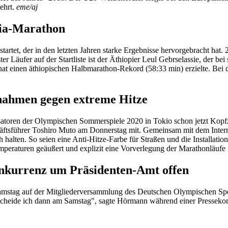
ehrt.
eme/aj
cia-Marathon
rtet, der in den letzten Jahren starke Ergebnisse hervorgebracht hat
ter Läufer auf der Startliste ist der Äthiopier Leul Gebrselassie, der b
einen äthiopischen Halbmarathon-Rekord (58:33 min) erzielte. Bei de
nahmen gegen extreme Hitze
satoren der Olympischen Sommerspiele 2020 in Tokio schon jetzt Kopf
häftsführer Toshiro Muto am Donnerstag mit. Gemeinsam mit dem Inte
ch halten. So seien eine Anti-Hitze-Farbe für Straßen und die Installa
eraturen geäußert und explizit eine Vorverlegung der Marathonläufe 
nkurrenz um Präsidenten-Amt offen
mstag auf der Mitgliederversammlung des Deutschen Olympischen Spor
tscheide ich dann am Samstag", sagte Hörmann während einer Presseko