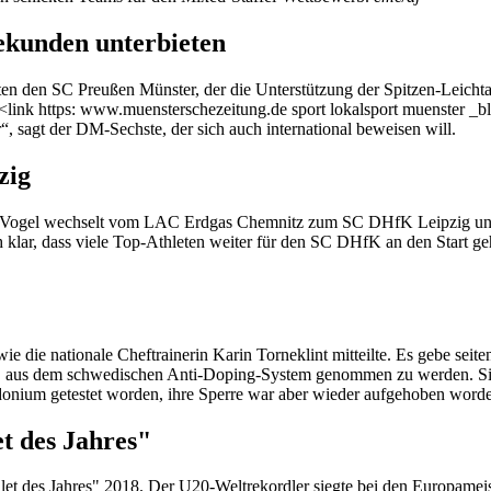
ekunden unterbieten
en den SC Preußen Münster, der die Unterstützung der Spitzen-Leichtath
 <link https: www.muensterschezeitung.de sport lokalsport muenster _b
r“, sagt der DM-Sechste, der sich auch international beweisen will.
zig
gel wechselt vom LAC Erdgas Chemnitz zum SC DHfK Leipzig und wird
uch klar, dass viele Top-Athleten weiter für den SC DHfK an den Start 
e die nationale Cheftrainerin Karin Torneklint mitteilte. Es gebe seit
, aus dem schwedischen Anti-Doping-System genommen zu werden. Sie 
eldonium getestet worden, ihre Sperre war aber wieder aufgehoben word
t des Jahres"
 des Jahres" 2018. Der U20-Weltrekordler siegte bei den Europameist