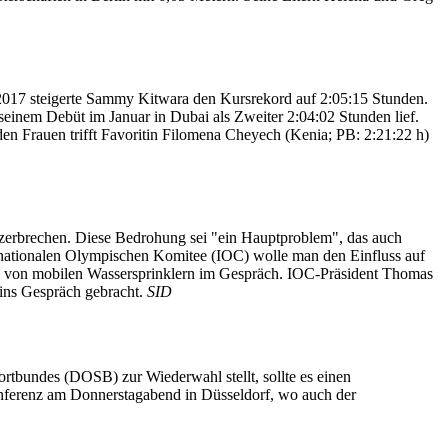
. 2017 steigerte Sammy Kitwara den Kursrekord auf 2:05:15 Stunden.
ei seinem Debüt im Januar in Dubai als Zweiter 2:04:02 Stunden lief.
n Frauen trifft Favoritin Filomena Cheyech (Kenia; PB: 2:21:22 h)
zerbrechen. Diese Bedrohung sei "ein Hauptproblem", das auch
rnationalen Olympischen Komitee (IOC) wolle man den Einfluss auf
tion von mobilen Wassersprinklern im Gespräch. IOC-Präsident Thomas
ins Gespräch gebracht.
SID
tbundes (DOSB) zur Wiederwahl stellt, sollte es einen
nferenz am Donnerstagabend in Düsseldorf, wo auch der