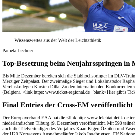
Wissenswertes aus der Welt der Leichtathletik
Pamela Lechner
Top-Besetzung beim Neujahrsspringen in 
Bis Mitte Dezember bereiten sich die Stabhochspringer im DLV-Train
Merziger Zeltpalast. Der zweimalige Sieger und Lokalmatador Rapha
Vereinskollegen Karsten Dilla. Zu den internationalen Konkurrente
(Belgien). <link https: www.ticket-regional.de _blank>Hier gibt's Tick
Final Entries der Cross-EM veröffentlicht
Der Europaverband EAA hat die <link http: www.leichtathletik.de ter
niederländischen Tilburg (9. Dezember) veröffentlicht. Mit 590 teil
auch die Titelverteidiger des Vorjahres Kaan Kigen Özbilen und Yase
der U20 Norwegens Ausnahmeläufer Jakob Ingebrigtsen. Elf Natione