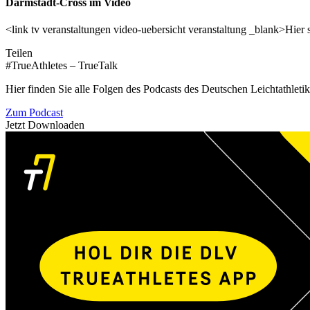
Darmstadt-Cross im Video
<link tv veranstaltungen video-uebersicht veranstaltung _blank>Hier 
Teilen
#TrueAthletes – TrueTalk
Hier finden Sie alle Folgen des Podcasts des Deutschen Leichtathleti
Zum Podcast
Jetzt Downloaden