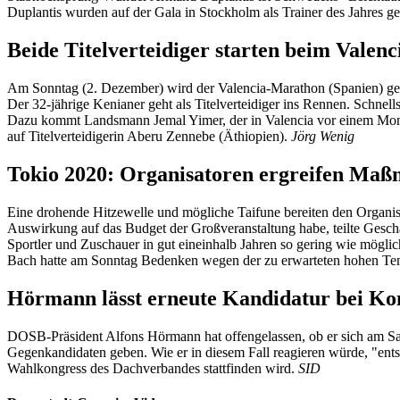
Duplantis wurden auf der Gala in Stockholm als Trainer des Jahres ge
Beide Titelverteidiger starten beim Valen
Am Sonntag (2. Dezember) wird der Valencia-Marathon (Spanien) gesta
Der 32-jährige Kenianer geht als Titelverteidiger ins Rennen. Schnells
Dazu kommt Landsmann Jemal Yimer, der in Valencia vor einem Monat 
auf Titelverteidigerin Aberu Zennebe (Äthiopien).
Jörg Wenig
Tokio 2020: Organisatoren ergreifen Maß
Eine drohende Hitzewelle und mögliche Taifune bereiten den Organi
Auswirkung auf das Budget der Großveranstaltung habe, teilte Gesc
Sportler und Zuschauer in gut eineinhalb Jahren so gering wie mögli
Bach hatte am Sonntag Bedenken wegen der zu erwarteten hohen Temp
Hörmann lässt erneute Kandidatur bei Ko
DOSB-Präsident Alfons Hörmann hat offengelassen, ob er sich am Sa
Gegenkandidaten geben. Wie er in diesem Fall reagieren würde, "en
Wahlkongress des Dachverbandes stattfinden wird.
SID