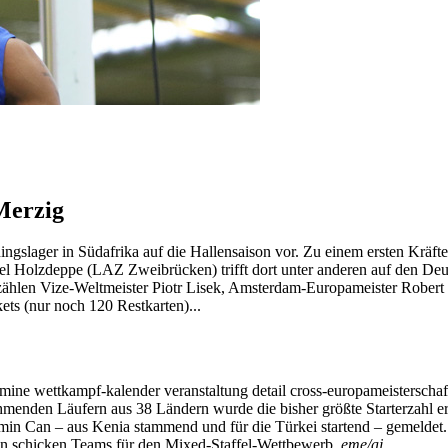
Merzig
ingslager in Südafrika auf die Hallensaison vor. Zu einem ersten Krä
el Holzdeppe (LAZ Zweibrücken) trifft dort unter anderen auf den De
n zählen Vize-Weltmeister Piotr Lisek, Amsterdam-Europameister Rober
ets (nur noch 120 Restkarten)...
mine wettkampf-kalender veranstaltung detail cross-europameisterscha
nehmenden Läufern aus 38 Ländern wurde die bisher größte Starterzahl 
min Can – aus Kenia stammend und für die Türkei startend – gemeldet. 
n schicken Teams für den Mixed-Staffel-Wettbewerb.
eme/aj