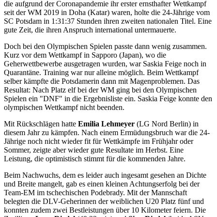
die aufgrund der Coronapandemie ihr erster ernsthafter Wettkampf
seit der WM 2019 in Doha (Katar) waren, holte die 24-Jährige vom
SC Potsdam in 1:31:37 Stunden ihren zweiten nationalen Titel. Eine
gute Zeit, die ihren Anspruch international untermauerte.
Doch bei den Olympischen Spielen passte dann wenig zusammen.
Kurz vor dem Wettkampf in Sapporo (Japan), wo die
Geherwettbewerbe ausgetragen wurden, war Saskia Feige noch in
Quarantäne. Training war nur alleine möglich. Beim Wettkampf
selber kämpfte die Potsdamerin dann mit Magenproblemen. Das
Resultat: Nach Platz elf bei der WM ging bei den Olympischen
Spielen ein "DNF" in die Ergebnisliste ein. Saskia Feige konnte den
olympischen Wettkampf nicht beenden.
Mit Rückschlägen hatte
Emilia Lehmeyer
(LG Nord Berlin) in
diesem Jahr zu kämpfen. Nach einem Ermüdungsbruch war die 24-
Jährige noch nicht wieder fit für Wettkämpfe im Frühjahr oder
Sommer, zeigte aber wieder gute Resultate im Herbst. Eine
Leistung, die optimistisch stimmt für die kommenden Jahre.
Beim Nachwuchs, dem es leider auch ingesamt gesehen an Dichte
und Breite mangelt, gab es einen kleinen Achtungserfolg bei der
Team-EM im tschechischen Podebrady. Mit der Mannschaft
belegten die DLV-Geherinnen der weiblichen U20 Platz fünf und
konnten zudem zwei Bestleistungen über 10 Kilometer feiern. Die