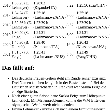
1:36:25 (E.
1:28:03
2016
8:22
1:25:56 (Liu/CHN)
Lehmeyer)
(Rigaudo/ITA)
1:34:24 (E.
1:25:18
1:25:18
2017
9:06
Lehmeyer)
(Lashmanova/ANA)
(Lashmanova/ANA)
1:32:36 h (E.
1:23:39 h
1:23:39 h
2018
8:57
Lehmeyer)
(Lashmanova/ANA)
(Lashmanova/ANA)
1:30:40 (S.
1:24:31
1:24:31
2019
6:09
Feige)
(Lashmanova/ANA)
(Lashmanova/ANA)
1:45:30 (B.
1:28:40
1:26:43
2020
16:50
Dittrich)
(Palmisano/ITA)
(Khasanova/ANA)
1:31:37 (S.
1:25:41
1:23:49
2021
5:56
Feige)
(Lashmanova/RUS)
(Yang/CHN)
Das fällt auf:
Das deutsche Frauen-Gehen steht am Rande seiner Existenz.
Drei Namen tauchen lediglich in der Bestenliste auf. Bei den
Deutschen Meisterschaften in Frankfurt war Saskia Feige die
einzige Starterin.
Nach einer guten Saison hatte Saskia Feige zum Höhepunkt
kein Glück: Mit Magenproblemen konnte die WM-Elfte den
olympischen Wettbewerb nicht beenden.
Emilia Lehmeyer kämpfte sich nach einem Ermüdungsbruch