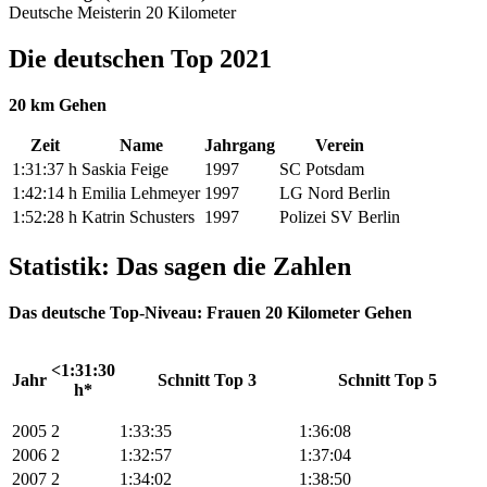
Deutsche Meisterin 20 Kilometer
Die deutschen Top 2021
20 km Gehen
Zeit
Name
Jahrgang
Verein
1:31:37 h
Saskia Feige
1997
SC Potsdam
1:42:14 h
Emilia Lehmeyer
1997
LG Nord Berlin
1:52:28 h
Katrin Schusters
1997
Polizei SV Berlin
Statistik: Das sagen die Zahlen
Das deutsche Top-Niveau: Frauen 20 Kilometer Gehen
<1:31:30
Jahr
Schnitt Top 3
Schnitt Top 5
h*
2005
2
1:33:35
1:36:08
2006
2
1:32:57
1:37:04
2007
2
1:34:02
1:38:50