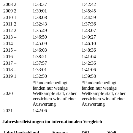
2008
2
1:33:37
1:42:42
2009
2
1:39:01
1:45:45
2010
1
1:38:08
1:44:59
2011
2
1:32:43
1:37:36
2012
2
1:35:49
1:43:07
2013
–
1:46:50
1:49:27
2014
–
1:45:09
1:46:10
2015
–
1:46:03
1:48:36
2016
–
1:38:21
1:41:04
2017
–
1:37:57
1:42:36
2018
–
1:33:01
1:41:06
2019
1
1:32:50
1:39:58
*Pandemiebedingt
*Pandemiebedingt
fanden nur wenige
fanden nur wenige
2020
–
Wettkämpfe statt, daher
Wettkämpfe statt, daher
verzichten wir auf eine
verzichten wir auf eine
Auswertung
Auswertung
2021
–
1:42:06
–
Jahresbestleistungen im internationalen Vergleich
Jahr
Deutschland
Europa
Diff.
Welt