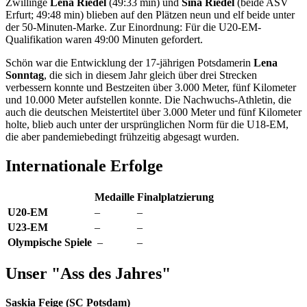
Zwillinge
Lena Riedel
(49:33 min) und
Sina Riedel
(beide ASV
Erfurt; 49:48 min) blieben auf den Plätzen neun und elf beide unter
der 50-Minuten-Marke. Zur Einordnung: Für die U20-EM-
Qualifikation waren 49:00 Minuten gefordert.
Schön war die Entwicklung der 17-jährigen Potsdamerin
Lena
Sonntag
, die sich in diesem Jahr gleich über drei Strecken
verbessern konnte und Bestzeiten über 3.000 Meter, fünf Kilometer
und 10.000 Meter aufstellen konnte. Die Nachwuchs-Athletin, die
auch die deutschen Meistertitel über 3.000 Meter und fünf Kilometer
holte, blieb auch unter der ursprünglichen Norm für die U18-EM,
die aber pandemiebedingt frühzeitig abgesagt wurden.
Internationale Erfolge
Medaille
Finalplatzierung
U20-EM
–
–
U23-EM
–
–
Olympische Spiele
–
–
Unser "Ass des Jahres"
Saskia Feige (SC Potsdam)