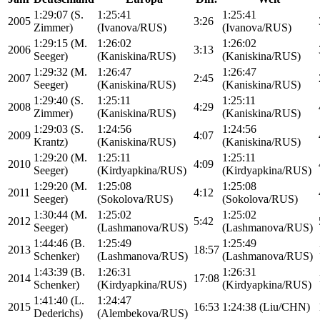
1:29:07 (S.
1:25:41
1:25:41
2005
3:26
Zimmer)
(Ivanova/RUS)
(Ivanova/RUS)
1:29:15 (M.
1:26:02
1:26:02
2006
3:13
Seeger)
(Kaniskina/RUS)
(Kaniskina/RUS)
1:29:32 (M.
1:26:47
1:26:47
2007
2:45
Seeger)
(Kaniskina/RUS)
(Kaniskina/RUS)
1:29:40 (S.
1:25:11
1:25:11
2008
4:29
Zimmer)
(Kaniskina/RUS)
(Kaniskina/RUS)
1:29:03 (S.
1:24:56
1:24:56
2009
4:07
Krantz)
(Kaniskina/RUS)
(Kaniskina/RUS)
1:29:20 (M.
1:25:11
1:25:11
2010
4:09
Seeger)
(Kirdyapkina/RUS)
(Kirdyapkina/RUS)
1:29:20 (M.
1:25:08
1:25:08
2011
4:12
Seeger)
(Sokolova/RUS)
(Sokolova/RUS)
1:30:44 (M.
1:25:02
1:25:02
2012
5:42
Seeger)
(Lashmanova/RUS)
(Lashmanova/RUS)
1:44:46 (B.
1:25:49
1:25:49
2013
18:57
Schenker)
(Lashmanova/RUS)
(Lashmanova/RUS)
1:43:39 (B.
1:26:31
1:26:31
2014
17:08
Schenker)
(Kirdyapkina/RUS)
(Kirdyapkina/RUS)
1:41:40 (L.
1:24:47
2015
16:53
1:24:38 (Liu/CHN)
Dederichs)
(Alembekova/RUS)