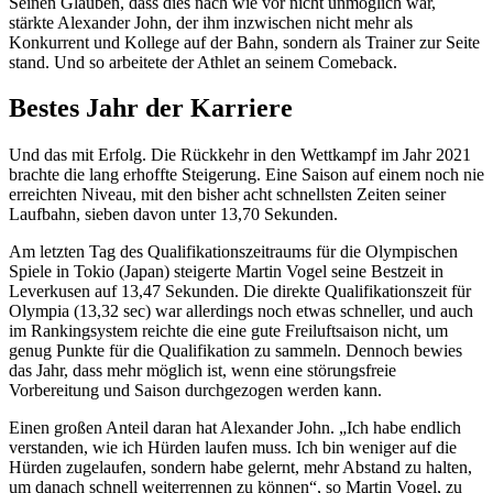
Seinen Glauben, dass dies nach wie vor nicht unmöglich war,
stärkte Alexander John, der ihm inzwischen nicht mehr als
Konkurrent und Kollege auf der Bahn, sondern als Trainer zur Seite
stand. Und so arbeitete der Athlet an seinem Comeback.
Bestes Jahr der Karriere
Und das mit Erfolg. Die Rückkehr in den Wettkampf im Jahr 2021
brachte die lang erhoffte Steigerung. Eine Saison auf einem noch nie
erreichten Niveau, mit den bisher acht schnellsten Zeiten seiner
Laufbahn, sieben davon unter 13,70 Sekunden.
Am letzten Tag des Qualifikationszeitraums für die Olympischen
Spiele in Tokio (Japan) steigerte Martin Vogel seine Bestzeit in
Leverkusen auf 13,47 Sekunden. Die direkte Qualifikationszeit für
Olympia (13,32 sec) war allerdings noch etwas schneller, und auch
im Rankingsystem reichte die eine gute Freiluftsaison nicht, um
genug Punkte für die Qualifikation zu sammeln. Dennoch bewies
das Jahr, dass mehr möglich ist, wenn eine störungsfreie
Vorbereitung und Saison durchgezogen werden kann.
Einen großen Anteil daran hat Alexander John. „Ich habe endlich
verstanden, wie ich Hürden laufen muss. Ich bin weniger auf die
Hürden zugelaufen, sondern habe gelernt, mehr Abstand zu halten,
um danach schnell weiterrennen zu können“, so Martin Vogel, zu