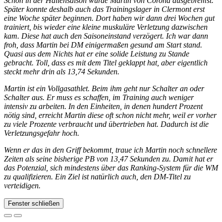
Schon in der Hallensaison wurde Martin von Corona ausgebremst.
Später konnte deshalb auch das Trainingslager in Clermont erst
eine Woche später beginnen. Dort haben wir dann drei Wochen gut
trainiert, bis wieder eine kleine muskuläre Verletzung dazwischen
kam. Diese hat auch den Saisoneinstand verzögert. Ich war dann
froh, dass Martin bei DM einigermaßen gesund am Start stand.
Quasi aus dem Nichts hat er eine solide Leistung zu Stande
gebracht. Toll, dass es mit dem Titel geklappt hat, aber eigentlich
steckt mehr drin als 13,74 Sekunden.
Martin ist ein Vollgasathlet. Beim ihm geht nur Schalter an oder
Schalter aus. Er muss es schaffen, im Training auch weniger
intensiv zu arbeiten. In den Einheiten, in denen hundert Prozent
nötig sind, erreicht Martin diese oft schon nicht mehr, weil er vorher
zu viele Prozente verbraucht und übertrieben hat. Dadurch ist die
Verletzungsgefahr hoch.
Wenn er das in den Griff bekommt, traue ich Martin noch schnellere
Zeiten als seine bisherige PB von 13,47 Sekunden zu. Damit hat er
das Potenzial, sich mindestens über das Ranking-System für die WM
zu qualifizieren. Ein Ziel ist natürlich auch, den DM-Titel zu
verteidigen.
Fenster schließen