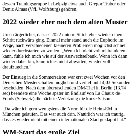
dessen Trainingsgruppe in Leipzig etwa auch Gregor Traber oder
Deniz Almas (VfL Wolfsburg) gehören.
2022 wieder eher nach dem alten Muster
Umso ärgerlicher, dass es 2022 unterm Strich eher wieder einen
Schritt rückwärts ging. Einmal mehr stand auch die Euphorie im
Wege, nach verschiedenen kleineren Problemen möglichst schnell
wieder durchstarten zu wollen. „Wenn ich nicht voll mittrainieren
kann, fühle ich mich wie auf der Auswechselbank. Wenn ich dann
wieder dabei bin, kann ich es nicht abwarten, wieder voll
draufzugehen.“
Der Einstieg in die Sommersaison war erst zwei Wochen vor den
Deutschen Meisterschaften möglich und verlief mit 14,03 Sekunden
bescheiden. Nach dem überraschenden DM-Titel in Berlin (13,74
sec) beendete eine Woche später im Endlauf von La Chaux-de-
Fonds (Schweiz) die nächste Verletzung die kurze Saison.
„Da wäre ich gern wenigstens die Norm für die Heim-EM in
München gelaufen. Das war auch drin. Natürlich war ich traurig,
dass es wieder nicht mit einem internationalen Start geklappt hat.“
WM-Start das große Ziel