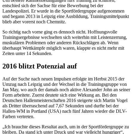
Um bessere Rahmenbedingungen fürs Training zu schaffen,
entschied sich der Sachse für eine Bewerbung bei der
Landespolizei. Er wurde in die Sportfördergruppe aufgenommen
und begann 2013 in Leipzig eine Ausbildung, Trainingsmittelpunkt
blieb aber vorerst noch Chemnitz.
So richtig nach vorne ging es dennoch nicht. Hoffnungsvolle
Trainingsergebnisse wechselten sich weiterhin mit Leistenzerrung,
muskulären Problemen oder anderen Rückschlägen ab. Wenn
überhaupt Wettkämpfe möglich waren, klappte es nicht mehr mit
Zeiten unter 14 Sekunden.
2016 blitzt Potenzial auf
Auf der Suche nach neuen Impulsen erfolgte im Herbst 2015 der
Umzug nach Leipzig und der Wechsel in die Trainingsgruppe von
Jan May, wo auch der damals noch aktive Alexander John an seiner
Form arbeitete. Zuerst deutete sich eine Wirkung an. Bei den
Deutschen Hallenmeisterschaften 2016 steigerte sich Martin Vogel
als Dritter überraschend auf 7,67 Sekunden und durfte bei der
Hallen-WM in Portland (USA) nach fünf Jahren wieder die DLV-
Farben vertreten.
„Ich brauchte dieses Resultat auch, um in der Sportfördergruppe zu
bleiben. Da stand ich unter Druck und war vielleicht hungriger“,