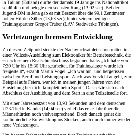
in Tallinn (Estland) durfte der damals 19-Jährige ins Nationaltrikot
schlüpfen und belegte den sechsten Rang (13,92 sec). Bei der
Jugend-DM in Jena gab es mit Bestzeit über die 99,1 Zentimeter
hohen Hürden Silber (13,63 sec), hinter seinem heutigen
Trainingspartner Gregor Traber (LAV Stadtwerke Tübingen).
Verletzungen bremsen Entwicklung
Zu diesem Zeitpunkt steckte der Nachwuchsathlet schon mitten in
einer Vollzeit-Ausbildung zum Elektroniker für Betriebstechnik, die
er nach seinem Realschulabschluss begonnen hatte. „Ich habe von
7:30 Uhr bis 15:30 Uhr gearbeitet, für Trainingslager wurde ich
freigestellt“, erzählt Martin Vogel. „Ich war hin- und hergerissen
zwischen Beruf und Leistungssport. Auch was Verzicht angeht, zum
Beispiel aufs Feiern, war ich in meinen jungen Jahren von der
Einstellung her nicht komplett beim Sport.“ Das setzte sich nach
Abschluss der Ausbildung und dem Start in eine Teilzeitstelle fort.
Mit einer Jahresbestzeit von 13,93 Sekunden und dem deutschen
U23-Titel in Kandel (14,04 sec) verlief das erste Jahr über die
Männerhürden noch vielversprechend. Doch danach geriet die
kontinuierliche Entwicklung ins Stocken, auch durch immer wieder
neue Verletzungen.