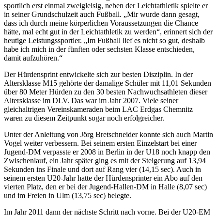
sportlich erst einmal zweigleisig, neben der Leichtathletik spielte er
in seiner Grundschulzeit auch Fußball. „Mir wurde dann gesagt,
dass ich durch meine körperlichen Voraussetzungen die Chance
hätte, mal echt gut in der Leichtathletik zu werden“, erinnert sich der
heutige Leistungssportler. „Im Fußball lief es nicht so gut, deshalb
habe ich mich in der fünften oder sechsten Klasse entschieden,
damit aufzuhören.“
Der Hürdensprint entwickelte sich zur besten Disziplin. In der
Altersklasse M15 gehörte der damalige Schüler mit 11,01 Sekunden
über 80 Meter Hürden zu den 30 besten Nachwuchsathleten dieser
Altersklasse im DLV. Das war im Jahr 2007. Viele seiner
gleichaltrigen Vereinskameraden beim LAC Erdgas Chemnitz
waren zu diesem Zeitpunkt sogar noch erfolgreicher.
Unter der Anleitung von Jörg Bretschneider konnte sich auch Martin
Vogel weiter verbessern. Bei seinem ersten Einzelstart bei einer
Jugend-DM verpasste er 2008 in Berlin in der U18 noch knapp den
Zwischenlauf, ein Jahr später ging es mit der Steigerung auf 13,94
Sekunden ins Finale und dort auf Rang vier (14,15 sec). Auch in
seinem ersten U20-Jahr hatte der Hürdensprinter ein Abo auf den
vierten Platz, den er bei der Jugend-Hallen-DM in Halle (8,07 sec)
und im Freien in Ulm (13,75 sec) belegte.
Im Jahr 2011 dann der nächste Schritt nach vorne. Bei der U20-EM