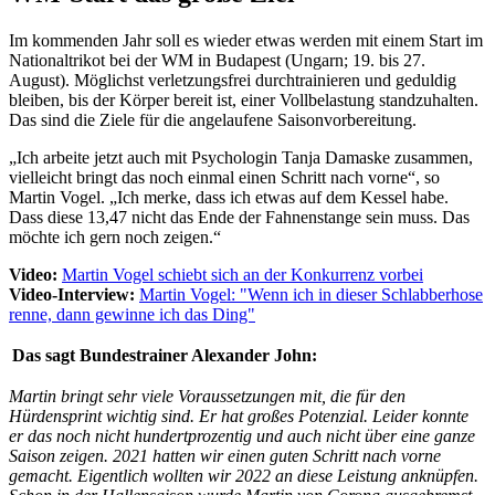
Im kommenden Jahr soll es wieder etwas werden mit einem Start im
Nationaltrikot bei der WM in Budapest (Ungarn; 19. bis 27.
August). Möglichst verletzungsfrei durchtrainieren und geduldig
bleiben, bis der Körper bereit ist, einer Vollbelastung standzuhalten.
Das sind die Ziele für die angelaufene Saisonvorbereitung.
„Ich arbeite jetzt auch mit Psychologin Tanja Damaske zusammen,
vielleicht bringt das noch einmal einen Schritt nach vorne“, so
Martin Vogel. „Ich merke, dass ich etwas auf dem Kessel habe.
Dass diese 13,47 nicht das Ende der Fahnenstange sein muss. Das
möchte ich gern noch zeigen.“
Video:
Martin Vogel schiebt sich an der Konkurrenz vorbei
Video-Interview:
Martin Vogel: "Wenn ich in dieser Schlabberhose
renne, dann gewinne ich das Ding"
Das sagt Bundestrainer Alexander John:
Martin bringt sehr viele Voraussetzungen mit, die für den
Hürdensprint wichtig sind. Er hat großes Potenzial. Leider konnte
er das noch nicht hundertprozentig und auch nicht über eine ganze
Saison zeigen. 2021 hatten wir einen guten Schritt nach vorne
gemacht. Eigentlich wollten wir 2022 an diese Leistung anknüpfen.