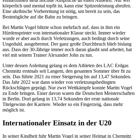
Hindernissen stellt höchste Ansprüche an einen Athleten. Nur wer
körperlich und mental topfit ist, kann eine Spitzenleistung abrufen.
Eine akribische Vorbereitung ist nötig, um bereit zu sein, das
Bestmögliche auf die Bahn zu bringen.
Bei Martin Vogel blitzte schon mehrfach auf, dass in ihm ein
Hürdensprinter von internationaler Klasse steckt. Immer wieder
wurde er aber auch durch Verletzungen, auch bedingt durch seine
Ungeduld, ausgebremst. Der ganz große Durchbruch blieb bislang
aus. Dass der 30-Jährige immer noch daran glaubt und arbeitet, hat
viel mit seinem Trainer Alexander John zu tun.
Unter dessen Anleitung gelang es dem Athleten des LAC Erdgas
Chemnitz erstmals seit Langem, den gesamten Sommer über fit zu
sein. Das führte 2021 zu einer Steigerung bis auf 13,47 Sekunden.
Das Jahr 2022 war dann wieder von verletzungsbedingten
Rückschlägen geprägt. Nur zwei Wettkämpfe konnte Martin Vogel
zu Ende bringen. Einer davon waren die Deutschen Meisterschaften
in Berlin. Dort gelang in 13,74 Sekunden der erste nationale
Titelgewinn der Karriere. Wieder so ein Fingerzeig, dass mehr
möglich ist.
Internationaler Einsatz in der U20
In seiner Kindheit fuhr Martin Vogel in seiner Heimat in Chemnitz