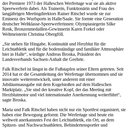
der Premiere 1973 der Halleschen Werfertage war sie als aktive
Speerwerferin dabei. Als Trainerin, Funktionärin und Frau des
langjährigen Meetingdirektors Rainer Ritschel wurde sie zur
Eminenz des Wurfsports in Halle/Saale. Sie formte eine Generation
deutscher Weltklasse-Speerwerferinnen: Olympiasiegerin Silke
Renk, Bronzenmedaillen-Gewinnerin Karen Forkel oder
Weltmeisterin Christina Obergföll.
„Sie stehen für Hingabe, Kontinuität und Herzblut für die
Leichtathletik und für die bodenständige und familiäre Attmosphäre
hier in Halle“, würdigte Andreas Broska, Präsident des
Landesverbands Sachsen-Anhalt die Geehrte.
Falk Ritschel ist längst in die Fußstapfen seiner Eltern getreten. Seit
2014 hat er die Gesamtleitung der Werfertage übernommen und sie
innovativ weiterentwickelt, unter anderem mit einer
Jubiläumsausgabe mit dem Kugelstoßen auf dem Halleschen
Marktplatz. „Sie sind der kreative Kopf, der das Meeting mit
Herzblutmotor und viel internationaler Anerkennung weiterführt“,
sagte Broska.
Maria und Falk Ritschel haben nicht nur ein Sportfest organisiert, sie
haben eine Bewegung geformt. Die Werfertage sind heute ein
weltweit anerkannntes Fest der Leichtathletik, ein Ort, an dem
Spitzen- und Nachwuchsathleten, Behindertensportler und