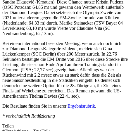
Sandra Elkasević (Kroatien). Diese Chance nutzte Kristin Pudenz
(OSC Potsdam; 64,85 m) und gewann den Wettbewerb außerhalb
der Diamond League. Dabei setzte sich die Olympia-Zweite von
2021 unter anderem gegen die EM-Zweite Jorinde van Klinken
(Niederlande; 64,33 m) durch. Marike Steinacker (TSV Bayer 04
Leverkusen; 63,10 m) wurde Vierte vor Claudine Vita (SC
Neubrandenburg; 62,13 m).
Bei einem international besetzten Meeting, wenn auch noch nicht
zur Diamond League-Kategorie zählend, meldete sich Gina
Lückenkemper (SCC Berlin) über 200 Meter zurück. In 22,76
Sekunden bestätigte die EM-Dritte von 2016 über diese Strecke ihre
Leistung, die sie schon Ende April an ihrem Trainingsstandort in
Clermont (USA; 22,77 sec) gezeigt hatte. Allerdings war der
Rückenwind mit 2,2 m/sec etwas zu stark dafür, dass die Zeit als
neue Saisonbestleistung in die Statistiken eingeht. Es deutet sich
dennoch eine weitere Option für die 28-Jährige an, ihr Ziel eines
Finals auf Weltebene zu erreichen. Das Rennen gewann die US-
Amerikanerin Thelma Davies (22,41 sec).
Die Resultate finden Sie in unserer
Ergebnisrubrik
.
* vorbehaltlich Ratifizierung
Teilen