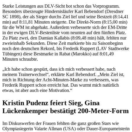
Starke Leistungen aus DLV-Sicht bot schon das Vorprogramm.
Besonders überzeugte Hindernisläufer Karl Bebendorf (Dresdner
SC 1898), der als Sieger durchs Ziel lief und seine Bestzeit (8:14,41
min) auf 8:11,81 Minuten steigerte. Die Direkt-Norm (8:15,00 min)
für die WM ist abgehakt. Außerdem verbesserte sich der EM-Dritte
in der ewigen DLV-Bestenliste vom neunten auf den fünften Platz.
Zu Platz zwei, den Damian Kallabis (8:09,48 min) hält, fehlten nur
zweieinhalb Sekunden. Diese Zeit markierte bis zu Saisonbeginn
noch den deutschen Rekord, bis Frederik Ruppert (LAV Stadtwerke
Tübingen) diese Bestmarke in Rabat (Marokko) auf 8:01,49
Minuten schraubte.
„Ich habe schon gespürt, dass ich mich verbessert habe, nach
meinem Trainerwechsel“, erklärte Karl Bebendorf. „Mein Ziel ist,
mich in Richtung der Acht-Minuten-Marke zu verbessern, was
Frederik Ruppert schon erreicht hat. Das wurmt mich natürlich
etwas, ist aber auch eine Motivation.“
Kristin Pudenz feiert Sieg, Gina
Lückenkemper bestätigt 200-Meter-Form
Im Diskuswerfen der Frauen fehlten die ganz großen Stars wie
Olympiasiegerin Valarie Allman (USA) oder Dauer-Europameisterin