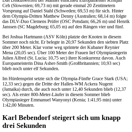
Das Diskuswerfen der Männer entschied Europameister Kristjan
Ceh (Slowenien; 69,73 m) mit gerade einmal 20 Zentimetern
Vorsprung auf Daniel Stahl (Schweden; 69,53 m) für sich. Hinter
dem Olympia-Dritten Matthew Denny (Australien; 68,14 m) folgte
das DLV-Duo Clemens Prüfer (OSC Potsdam; 66,26 m) und Henrik
Janssen (SC Magdeburg; 65,05 m) auf den Rängen vier und fünf.
Bei Joshua Hartmann (ASV Köln) platzte der Knoten in diesem
Sommer noch nicht. Er belegte in 20,97 Sekunden den siebten Platz
über 200 Meter. Klar vorne weg sprintete der Kubaner Reynier
Mena (20,05 sec). Über 100 Meter der Frauen lief Olympiasiegerin
Julien Alfred (St. Lucia; 10,75 sec) ihrer Konkurrenz davon. Auch
Europameisterin Dina Asher-Smith (Großbritannien; 10,93 sec)
blieb noch unter elf Sekunden.
Im Hürdensprint setzte sich die Olympia-Fünfte Grace Stark (USA;
12,33 sec) gegen die Dritte der Hallen-WM Ackera Nugent
(Jamaika) durch, die auch noch unter 12,40 Sekunden blieb (12,37
sec). Als erster 800-Meter-Läufer in diesem Sommer blieb
Olympiasieger Emmanuel Wanyonyi (Kenia; 1:41,95 min) unter
1:42,00 Minuten.
Karl Bebendorf steigert sich um knapp
drei Sekunden