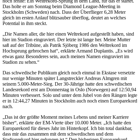
noch fehlte: Ein Weltrekord-Sprung in dem Land, für das er startet.
Das holte er am Sonntag beim Diamond League-Meeting in
Stockholm (Schweden) nach. Dass der Überflieger 6,28 Meter
gleich im ersten Anlauf blitzsauber überflog, deutet an welches
Potential in ihm steckt.
„Die Namen aller, die hier einen Weltrekord aufgestellt haben, sind
hier im Stadion eingraviert. Der letzte ist lange her. Meine Mutter
saß auf der Tribüne, als Patrik Sjöberg 1986 den Weltrekord im
Hochsprung gebrochen hat“, erklärte Armand Duplantis. „Es wird
etwas ganz Besonderes sein, auch meinen Namen eingraviert im
Stadion zu sehen.“
Das schwedische Publikum gleich noch einmal in Ekstase versetzte
nur wenige Minuten später Langstreckler Andreas Almgren mit
seinem 5.000-Meter-Sieg. Der 30-Jährige hatte den schwedischen
Landesrekord erst am Donnerstag in Oslo (Norwegen) auf 12:50,94
Minuten verbessert. Solo und unter dem Jubel von den Rängen legte
er in 12:44,27 Minuten in Stockholm auch noch einen Europarekord
nach.
„Das ist der größte Moment meines Lebens und meiner Karriere
bisher“, erklärte der EM-Vierte über 10.000 Meter. „Ich hatte den
Europarekord für dieses Jahr im Hinterkopf. Ich bin total dankbar,
dass mir das zusammen mit dem schwedischen und dem
Stadionrekord hier gelungen ist.“ Den bisherigen Europarekord