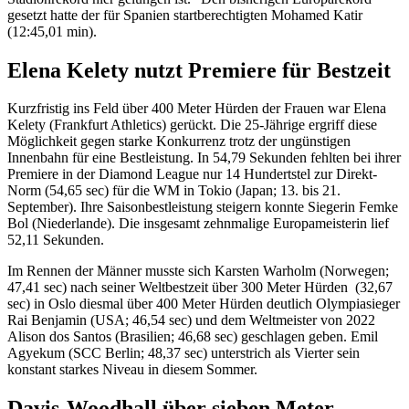
gesetzt hatte der für Spanien startberechtigten Mohamed Katir
(12:45,01 min).
Elena Kelety nutzt Premiere für Bestzeit
Kurzfristig ins Feld über 400 Meter Hürden der Frauen war Elena
Kelety (Frankfurt Athletics) gerückt. Die 25-Jährige ergriff diese
Möglichkeit gegen starke Konkurrenz trotz der ungünstigen
Innenbahn für eine Bestleistung. In 54,79 Sekunden fehlten bei ihrer
Premiere in der Diamond League nur 14 Hundertstel zur Direkt-
Norm (54,65 sec) für die WM in Tokio (Japan; 13. bis 21.
September). Ihre Saisonbestleistung steigern konnte Siegerin Femke
Bol (Niederlande). Die insgesamt zehnmalige Europameisterin lief
52,11 Sekunden.
Im Rennen der Männer musste sich Karsten Warholm (Norwegen;
47,41 sec) nach seiner Weltbestzeit über 300 Meter Hürden (32,67
sec) in Oslo diesmal über 400 Meter Hürden deutlich Olympiasieger
Rai Benjamin (USA; 46,54 sec) und dem Weltmeister von 2022
Alison dos Santos (Brasilien; 46,68 sec) geschlagen geben. Emil
Agyekum (SCC Berlin; 48,37 sec) unterstrich als Vierter sein
konstant starkes Niveau in diesem Sommer.
Davis-Woodhall über sieben Meter,