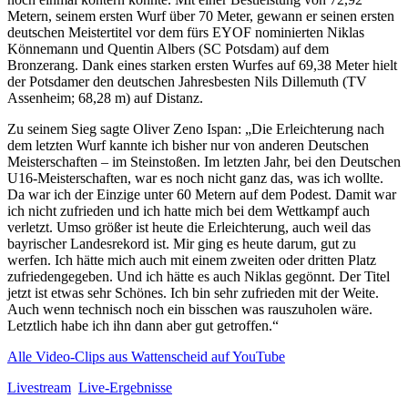
Metern, seinem ersten Wurf über 70 Meter, gewann er seinen ersten
deutschen Meistertitel vor dem fürs EYOF nominierten Niklas
Könnemann und Quentin Albers (SC Potsdam) auf dem
Bronzerang. Dank eines starken ersten Wurfes auf 69,38 Meter hielt
der Potsdamer den deutschen Jahresbesten Nils Dillemuth (TV
Assenheim; 68,28 m) auf Distanz.
Zu seinem Sieg sagte Oliver Zeno Ispan: „Die Erleichterung nach
dem letzten Wurf kannte ich bisher nur von anderen Deutschen
Meisterschaften – im Steinstoßen. Im letzten Jahr, bei den Deutschen
U16-Meisterschaften, war es noch nicht ganz das, was ich wollte.
Da war ich der Einzige unter 60 Metern auf dem Podest. Damit war
ich nicht zufrieden und ich hatte mich bei dem Wettkampf auch
verletzt. Umso größer ist heute die Erleichterung, auch weil das
bayrischer Landesrekord ist. Mir ging es heute darum, gut zu
werfen. Ich hätte mich auch mit einem zweiten oder dritten Platz
zufriedengegeben. Und ich hätte es auch Niklas gegönnt. Der Titel
jetzt ist etwas sehr Schönes. Ich bin sehr zufrieden mit der Weite.
Auch wenn technisch noch ein bisschen was rauszuholen wäre.
Letztlich habe ich ihn dann aber gut getroffen.“
Alle Video-Clips aus Wattenscheid auf YouTube
Livestream
Live-Ergebnisse