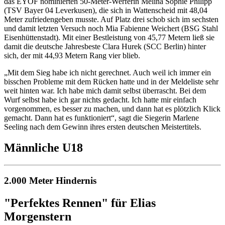
das EYOF nominierten 50-Meter-Werferin Melina Sophie Philipp
(TSV Bayer 04 Leverkusen), die sich in Wattenscheid mit 48,04
Meter zufriedengeben musste. Auf Platz drei schob sich im sechsten
und damit letzten Versuch noch Mia Fabienne Weichert (BSG Stahl
Eisenhüttenstadt). Mit einer Bestleistung von 45,77 Metern ließ sie
damit die deutsche Jahresbeste Clara Hurek (SCC Berlin) hinter
sich, der mit 44,93 Metern Rang vier blieb.
„Mit dem Sieg habe ich nicht gerechnet. Auch weil ich immer ein
bisschen Probleme mit dem Rücken hatte und in der Meldeliste sehr
weit hinten war. Ich habe mich damit selbst überrascht. Bei dem
Wurf selbst habe ich gar nichts gedacht. Ich hatte mir einfach
vorgenommen, es besser zu machen, und dann hat es plötzlich Klick
gemacht. Dann hat es funktioniert“, sagt die Siegerin Marlene
Seeling nach dem Gewinn ihres ersten deutschen Meistertitels.
Männliche U18
2.000 Meter Hindernis
"Perfektes Rennen" für Elias
Morgenstern