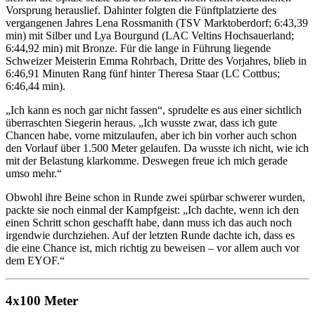
Vorsprung herauslief. Dahinter folgten die Fünftplatzierte des
vergangenen Jahres Lena Rossmanith (TSV Marktoberdorf; 6:43,39
min) mit Silber und Lya Bourgund (LAC Veltins Hochsauerland;
6:44,92 min) mit Bronze. Für die lange in Führung liegende
Schweizer Meisterin Emma Rohrbach, Dritte des Vorjahres, blieb in
6:46,91 Minuten Rang fünf hinter Theresa Staar (LC Cottbus;
6:46,44 min).
„Ich kann es noch gar nicht fassen“, sprudelte es aus einer sichtlich
überraschten Siegerin heraus. „Ich wusste zwar, dass ich gute
Chancen habe, vorne mitzulaufen, aber ich bin vorher auch schon
den Vorlauf über 1.500 Meter gelaufen. Da wusste ich nicht, wie ich
mit der Belastung klarkomme. Deswegen freue ich mich gerade
umso mehr.“
Obwohl ihre Beine schon in Runde zwei spürbar schwerer wurden,
packte sie noch einmal der Kampfgeist: „Ich dachte, wenn ich den
einen Schritt schon geschafft habe, dann muss ich das auch noch
irgendwie durchziehen. Auf der letzten Runde dachte ich, dass es
die eine Chance ist, mich richtig zu beweisen – vor allem auch vor
dem EYOF.“
4x100 Meter