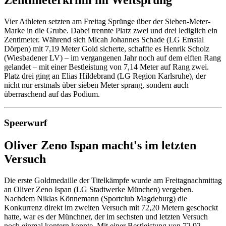
Zentimeterkrimi im Weitsprung
Vier Athleten setzten am Freitag Sprünge über der Sieben-Meter-
Marke in die Grube. Dabei trennte Platz zwei und drei lediglich ein
Zentimeter. Während sich Micah Johannes Schade (LG Emstal
Dörpen) mit 7,19 Meter Gold sicherte, schaffte es Henrik Scholz
(Wiesbadener LV) – im vergangenen Jahr noch auf dem elften Rang
gelandet – mit einer Bestleistung von 7,14 Meter auf Rang zwei.
Platz drei ging an Elias Hildebrand (LG Region Karlsruhe), der
nicht nur erstmals über sieben Meter sprang, sondern auch
überraschend auf das Podium.
Speerwurf
Oliver Zeno Ispan macht's im letzten
Versuch
Die erste Goldmedaille der Titelkämpfe wurde am Freitagnachmittag
an Oliver Zeno Ispan (LG Stadtwerke München) vergeben.
Nachdem Niklas Könnemann (Sportclub Magdeburg) die
Konkurrenz direkt im zweiten Versuch mit 72,20 Metern geschockt
hatte, war es der Münchner, der im sechsten und letzten Versuch
noch einmal kontern konnte. Mit einer Bestleistung von 72,92