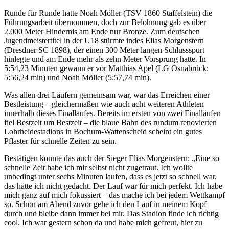
Runde für Runde hatte Noah Möller (TSV 1860 Staffelstein) die
Führungsarbeit übernommen, doch zur Belohnung gab es über
2.000 Meter Hindernis am Ende nur Bronze. Zum deutschen
Jugendmeistertitel in der U18 stürmte indes Elias Morgenstern
(Dresdner SC 1898), der einen 300 Meter langen Schlussspurt
hinlegte und am Ende mehr als zehn Meter Vorsprung hatte. In
5:54,23 Minuten gewann er vor Matthias Apel (LG Osnabrück;
5:56,24 min) und Noah Möller (5:57,74 min).
Was allen drei Läufern gemeinsam war, war das Erreichen einer
Bestleistung – gleichermaßen wie auch acht weiteren Athleten
innerhalb dieses Finallaufes. Bereits im ersten von zwei Finalläufen
fiel Bestzeit um Bestzeit – die blaue Bahn des rundum renovierten
Lohrheidestadions in Bochum-Wattenscheid scheint ein gutes
Pflaster für schnelle Zeiten zu sein.
Bestätigen konnte das auch der Sieger Elias Morgenstern: „Eine so
schnelle Zeit habe ich mir selbst nicht zugetraut. Ich wollte
unbedingt unter sechs Minuten laufen, dass es jetzt so schnell war,
das hätte ich nicht gedacht. Der Lauf war für mich perfekt. Ich habe
mich ganz auf mich fokussiert – das mache ich bei jedem Wettkampf
so. Schon am Abend zuvor gehe ich den Lauf in meinem Kopf
durch und bleibe dann immer bei mir. Das Stadion finde ich richtig
cool. Ich war gestern schon da und habe mich gefreut, hier zu