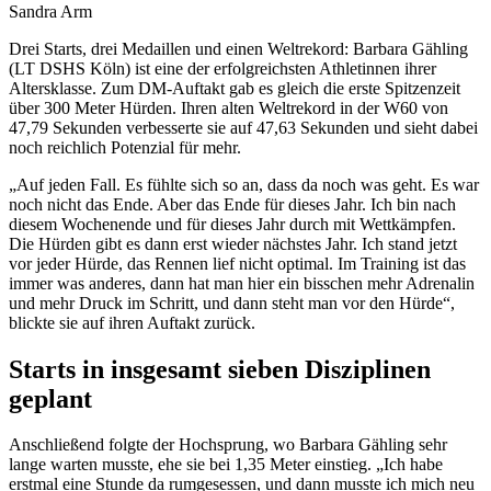
Sandra Arm
Drei Starts, drei Medaillen und einen Weltrekord: Barbara Gähling
(LT DSHS Köln) ist eine der erfolgreichsten Athletinnen ihrer
Altersklasse. Zum DM-Auftakt gab es gleich die erste Spitzenzeit
über 300 Meter Hürden. Ihren alten Weltrekord in der W60 von
47,79 Sekunden verbesserte sie auf 47,63 Sekunden und sieht dabei
noch reichlich Potenzial für mehr.
„Auf jeden Fall. Es fühlte sich so an, dass da noch was geht. Es war
noch nicht das Ende. Aber das Ende für dieses Jahr. Ich bin nach
diesem Wochenende und für dieses Jahr durch mit Wettkämpfen.
Die Hürden gibt es dann erst wieder nächstes Jahr. Ich stand jetzt
vor jeder Hürde, das Rennen lief nicht optimal. Im Training ist das
immer was anderes, dann hat man hier ein bisschen mehr Adrenalin
und mehr Druck im Schritt, und dann steht man vor den Hürde“,
blickte sie auf ihren Auftakt zurück.
Starts in insgesamt sieben Disziplinen
geplant
Anschließend folgte der Hochsprung, wo Barbara Gähling sehr
lange warten musste, ehe sie bei 1,35 Meter einstieg. „Ich habe
erstmal eine Stunde da rumgesessen, und dann musste ich mich neu