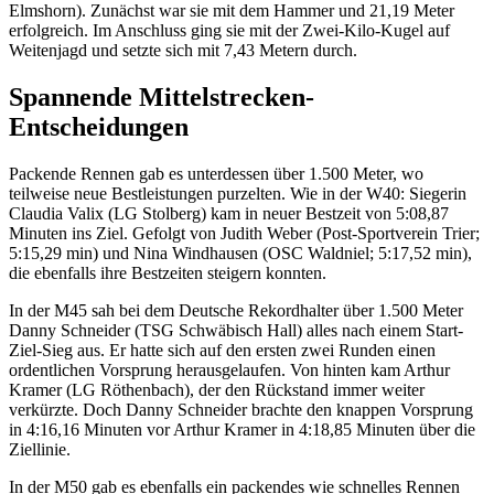
Elmshorn). Zunächst war sie mit dem Hammer und 21,19 Meter
erfolgreich. Im Anschluss ging sie mit der Zwei-Kilo-Kugel auf
Weitenjagd und setzte sich mit 7,43 Metern durch.
Spannende Mittelstrecken-
Entscheidungen
Packende Rennen gab es unterdessen über 1.500 Meter, wo
teilweise neue Bestleistungen purzelten. Wie in der W40: Siegerin
Claudia Valix (LG Stolberg) kam in neuer Bestzeit von 5:08,87
Minuten ins Ziel. Gefolgt von Judith Weber (Post-Sportverein Trier;
5:15,29 min) und Nina Windhausen (OSC Waldniel; 5:17,52 min),
die ebenfalls ihre Bestzeiten steigern konnten.
In der M45 sah bei dem Deutsche Rekordhalter über 1.500 Meter
Danny Schneider (TSG Schwäbisch Hall) alles nach einem Start-
Ziel-Sieg aus. Er hatte sich auf den ersten zwei Runden einen
ordentlichen Vorsprung herausgelaufen. Von hinten kam Arthur
Kramer (LG Röthenbach), der den Rückstand immer weiter
verkürzte. Doch Danny Schneider brachte den knappen Vorsprung
in 4:16,16 Minuten vor Arthur Kramer in 4:18,85 Minuten über die
Ziellinie.
In der M50 gab es ebenfalls ein packendes wie schnelles Rennen