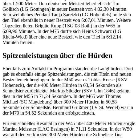
über 1.500 Meter: Den deutschen Meistertitel erlief sich Tim
Gollisch (LG Göttingen) in neuer Bestzeit von 4:32,30 Minuten.
Sein weibliches Pendant Tanja Saretzki (LG Hohenfels) holte sich
den Titel ebenfalls in neuer Bestzeit von 5:07,01 Minuten. Weitere
Topzeiten liefen Brigitte Rupp (TSG 08 Roth) in der W65 in
6:09,96 Minuten. In der M75 durfte sich Heinz Schwarz (LG
Rhein-Wied) über eine neue Bestzeit wie den Titel in 6:12,14
Minuten freuen.
Spitzenleistungen über die Hürden
Ebenfalls zum Auftakt im Programm standen die Langhürden. Dort
gab es ebenfalls einige Spitzenleistungen, die mit Titeln und neuen
Bestzeiten einhergingen. In der M50 war es Tobias Roese (KSV
Hoheneck), der die 400 Meter Hürden in 63,54 Sekunden als
Schnellster zurücklegte. Markus Stiegler (SSV Ulm 1846) gelang
dies in der M55 in 71,24 Sekunden. In der M65 war Thomas
Michael (SC Magdeburg) über 300 Meter Hürden in 50,58
Sekunden der Schnellste. Bernhard Grißmer (TV St. Wedel) war in
der M70 in 54,52 Sekunden am erfolgreichsten.
Für ein schnelles Resultat in der W45 über 400 Meter Hürden sorgte
Martina Meissner (LAC Essingen) in 71,11 Sekunden. In der W50
war auf den verkürzten 300 Meter Hürden die Schnellste Tina