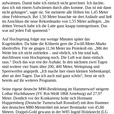
aufwärmen. Damit habe ich einfach nicht gerechnet. Ich dachte,
dass ich mit einem Aufwärmen durch alles komme. Das ist mir dann
nicht gelungen“, sagte sie. Sie meisterte alle Höhen bis 1,45 Meter
ohne Fehlversuch. Bei 1,50 Meter brauchte sie drei Anläufe und ließ
im Anschluss die neue Rekordmarke von 1,55 Meter auflegen. „Im
dritten Versuch habe ich die Latte ganz knapp runtergerissen. Das
war auf jeden Fall spannend.“
Auf Hochsprung folgte nur wenige Minuten später das
Kugelstoßen. Da hätte die Kölnerin gern die Zwölf-Meter-Marke
übertroffen. Für sie gingen 11,94 Meter ins Protokoll ein. „Mit der
Weite bin ich nicht zufrieden – und ehrlich, ich bin total kalt,
durchfroren vom Hochsprung noch. Die Luft war dann einfach
raus.“ Doch das war erst der Auftakt. In den nächsten zwei Tagen
sind weitere vier Starts über 200, 400 Meter, Weitsprung und
Speerwerfen angepeilt. „Ich mache hier einen kleinen Siebenkampf,
aber an drei Tagen. Das ich auch mal ganz schön“, freut sie sich
bereits auf ihr weiteres Programm.
Seine eigene deutsche M90-Bestleistung im Hammerwurf steigerte
Lothar Huchthausen (SV Rot-Weiß 1868 Arneburg) auf 27,97
Meter. Deutlich vor der Konkurrenz holte sich Hermann
Huppertsberg (Deutsche Turnerschaft Ronsdorf) mit dem Hammer
den deutschen M80-Meistertitel mit neuer Bestmarke von 45,86
Metern. Doppel-Gold gewann in der W85 Ingrid Holzknecht (LG