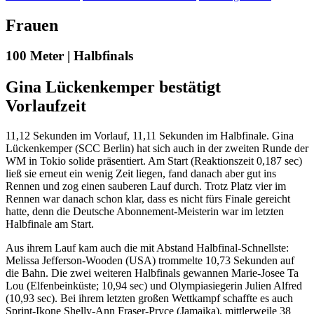
Frauen
100 Meter | Halbfinals
Gina Lückenkemper bestätigt
Vorlaufzeit
11,12 Sekunden im Vorlauf, 11,11 Sekunden im Halbfinale. Gina
Lückenkemper (SCC Berlin) hat sich auch in der zweiten Runde der
WM in Tokio solide präsentiert. Am Start (Reaktionszeit 0,187 sec)
ließ sie erneut ein wenig Zeit liegen, fand danach aber gut ins
Rennen und zog einen sauberen Lauf durch. Trotz Platz vier im
Rennen war danach schon klar, dass es nicht fürs Finale gereicht
hatte, denn die Deutsche Abonnement-Meisterin war im letzten
Halbfinale am Start.
Aus ihrem Lauf kam auch die mit Abstand Halbfinal-Schnellste:
Melissa Jefferson-Wooden (USA) trommelte 10,73 Sekunden auf
die Bahn. Die zwei weiteren Halbfinals gewannen Marie-Josee Ta
Lou (Elfenbeinküste; 10,94 sec) und Olympiasiegerin Julien Alfred
(10,93 sec). Bei ihrem letzten großen Wettkampf schaffte es auch
Sprint-Ikone Shelly-Ann Fraser-Pryce (Jamaika), mittlerweile 38