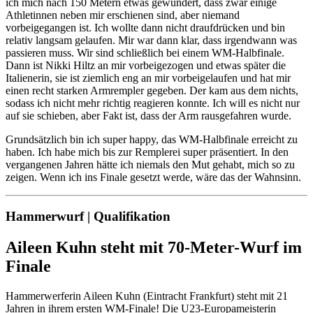
ich mich nach 150 Metern etwas gewundert, dass zwar einige
Athletinnen neben mir erschienen sind, aber niemand
vorbeigegangen ist. Ich wollte dann nicht draufdrücken und bin
relativ langsam gelaufen. Mir war dann klar, dass irgendwann was
passieren muss. Wir sind schließlich bei einem WM-Halbfinale.
Dann ist Nikki Hiltz an mir vorbeigezogen und etwas später die
Italienerin, sie ist ziemlich eng an mir vorbeigelaufen und hat mir
einen recht starken Armrempler gegeben. Der kam aus dem nichts,
sodass ich nicht mehr richtig reagieren konnte. Ich will es nicht nur
auf sie schieben, aber Fakt ist, dass der Arm rausgefahren wurde.
Grundsätzlich bin ich super happy, das WM-Halbfinale erreicht zu
haben. Ich habe mich bis zur Remplerei super präsentiert. In den
vergangenen Jahren hätte ich niemals den Mut gehabt, mich so zu
zeigen. Wenn ich ins Finale gesetzt werde, wäre das der Wahnsinn.
Hammerwurf | Qualifikation
Aileen Kuhn steht mit 70-Meter-Wurf im
Finale
Hammerwerferin Aileen Kuhn (Eintracht Frankfurt) steht mit 21
Jahren in ihrem ersten WM-Finale! Die U23-Europameisterin