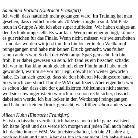
Samantha Borutta (Eintracht Frankfurt)
Ich weiß, dass natürlich mehr gegangen wäre. Im Training hat man
gesehen, dass deutlich mehr als 70 Meter möglich sind. Mit Platz
neun in Gruppe A bin ich aber super zufrieden. Wir haben einiges an
der Technik umgestellt. Es war klar: Wenn mir einer gelingt, könnte
es gut reichen für das Finale. Wenn nicht, müssen wir weiterarbeiten
– und das werden wir jetzt tun. Ich bin locker in den Wettkampf
reingegangen und habe mir keinen Druck gemacht, was früher
schon anders war. So hat der Wettkampf Spaß gemacht. Ich bin
froh, hier dabei gewesen zu sein. Ich fand es ein bisschen schade:
Ich war im Ranking punktgleich mit einer Finnin und habe mich
gewundert, warum sie vor mir liegt, obwohl ich weiter geworfen
habe. Es hat sich gezeigt, dass sie den höheren Meetingscore hatte.
So war ich zuerst nicht für die WM qualifiziert. Aber eigentlich war
es schon klar, dass eine der qualifizierten Athletinnen nicht startet,
weil sie schwanger ist. So war ich mir schon recht sicher, dass ich
dabei sein werde. Ich bin locker in den Wettkampf reingegangen
und habe mir keinen Druck gemacht, was früher schon anders war.
Aileen Kuhn (Eintracht Frankfurt)
Es ist ein bisschen verrückt, ich habe es noch nicht ganz realisiert.
Ich hatte Spaß und das werde ich morgen auf jeden Fall auch haben!
Ich dachte immer: WM, Weltmeisterschaften, ich bin 21 Jahre alt,
noch so klein und jung. Aber das bin ich gar nicht! Ich habe dieses