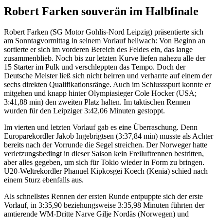
Robert Farken souverän im Halbfinale
Robert Farken (SG Motor Gohlis-Nord Leipzig) präsentierte sich
am Sonntagvormittag in seinem Vorlauf hellwach: Von Beginn an
sortierte er sich im vorderen Bereich des Feldes ein, das lange
zusammenblieb. Noch bis zur letzten Kurve liefen nahezu alle der
15 Starter im Pulk und verschleppten das Tempo. Doch der
Deutsche Meister ließ sich nicht beirren und verharrte auf einem der
sechs direkten Qualifikationsränge. Auch im Schlussspurt konnte er
mitgehen und knapp hinter Olympiasieger Cole Hocker (USA;
3:41,88 min) den zweiten Platz halten. Im taktischen Rennen
wurden für den Leipziger 3:42,06 Minuten gestoppt.
Im vierten und letzten Vorlauf gab es eine Überraschung. Denn
Europarekordler Jakob Ingebrigtsen (3:37,84 min) musste als Achter
bereits nach der Vorrunde die Segel streichen. Der Norweger hatte
verletzungsbedingt in dieser Saison kein Freiluftrennen bestritten,
aber alles gegeben, um sich für Tokio wieder in Form zu bringen.
U20-Weltrekordler Phanuel Kipkosgei Koech (Kenia) schied nach
einem Sturz ebenfalls aus.
Als schnellstes Rennen der ersten Runde entpuppte sich der erste
Vorlauf, in 3:35,90 beziehungsweise 3:35,98 Minuten führten der
amtierende WM-Dritte Narve Gilje Nordås (Norwegen) und