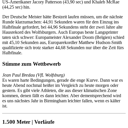
US-Amerikaner Jacory Patterson (43,90 sec) und Khaleb McRae
(44,25 sec) hin.
Der Deutsche Meister hätte Bestzeit laufen müssen, um die nächste
Runde klarzumachen: 44,91 Sekunden waren für den Einzug ins
Halbfinale gefordert, bei 44,96 Sekundens steht der zwei Jahre alte
Hausrekord des Wolfsburgers. Auch Europas beste Langsprinter
taten sich schwer: Europameister Alexander Doom (Belgien) schied
mit 45,10 Sekunden aus, Europarekordler Matthew Hudson-Smith
qualifizierte sich trotz starker 44,68 Sekunden nur über die Zeit fürs
Halbfinale.
Stimme zum Wettbewerb
Jean Paul Bredau (VfL Wolfsburg)
Es waren harte Bedingungen, gerade die enge Kurve. Dann war es
heute Abend nochmal heißer im Vergleich zu heute morgen oder
gestern. Es gibt viele Athleten, die aus dieser klimatischen Zone
kommen, denen fällt es dann leichter. Aber dementsprechend wird
es uns nächstes Jahr in Birmingham leichter fallen, wenn es kälter
ist.
1.500 Meter | Vorläufe