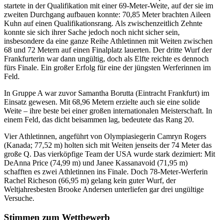
startete in der Qualifikation mit einer 69-Meter-Weite, auf der sie im
zweiten Durchgang aufbauen konnte: 70,85 Meter brachten Aileen
Kuhn auf einen Qualifikationsrang. Als zwischenzeitlich Zehnte
konnte sie sich ihrer Sache jedoch noch nicht sicher sein,
insbesondere da eine ganze Reihe Athletinnen mit Weiten zwischen
68 und 72 Metern auf einen Finalplatz lauerten. Der dritte Wurf der
Frankfurterin war dann ungültig, doch als Elfte reichte es dennoch
fürs Finale. Ein großer Erfolg für eine der jüngsten Werferinnen im
Feld.
In Gruppe A war zuvor Samantha Borutta (Eintracht Frankfurt) im
Einsatz gewesen. Mit 68,96 Metern erzielte auch sie eine solide
Weite – ihre beste bei einer großen internationalen Meisterschaft. In
einem Feld, das dicht beisammen lag, bedeutete das Rang 20.
Vier Athletinnen, angeführt von Olympiasiegerin Camryn Rogers
(Kanada; 77,52 m) holten sich mit Weiten jenseits der 74 Meter das
große Q. Das vierköpfige Team der USA wurde stark dezimiert: Mit
DeAnna Price (74,99 m) und Janee Kassanavoid (71,95 m)
schafften es zwei Athletinnen ins Finale. Doch 78-Meter-Werferin
Rachel Richeson (66,95 m) gelang kein guter Wurf, der
Weltjahresbesten Brooke Andersen unterliefen gar drei ungültige
Versuche.
Stimmen zum Wettbewerb