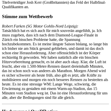
Titelverteidiger Josh Kerr (Großbritannien) das Feld der Halbfinal-
Qualifikanten an.
Stimme zum Wettbewerb
Robert Farken (SG Motor Gohlis-Nord Leipzig):
Tatsächlich hat es sich auch für mich souverän angefühlt, ja. Ich
muss zugeben, dass ich nach dem Diamond-League-Finale in
Zürich ein bisschen Probleme hatte, die Spannung
hochzubekommen. Es ist meine längste Saison bislang, so lange bin
ich bisher nie am Stück gesund geblieben, und damit ist das doch
schon eine Herausforderung. Aber offensichtlich ist der Körper
rechtzeitig fit geworden. Wir haben natürlich alle ein bisschen
Hitzevorbereitung gemacht, es ist aber auch okay. Klar, die Luft ist
feucht, aber ein 1.500-Meter-Rennen dauert dreieinhalb Minuten,
das ist schon noch was anderes als Marathon. Morgen Abend wird
es sicher schwerer als heute früh, also gilt es jetzt, alle Kräfte zu
mobilisieren und morgen ein noch besseres Rennen zu bestreiten als
heute. Es ist eine stressige WM: Lange Wege, schwierig, die
Erwärmung zu gestalten mit einem Warm-up-Stadion, das 15
Minuten vom Stadion weg ist. Das ist eine Herausforderung für uns
alle, aber die Bedingungen sind für alle gleich.