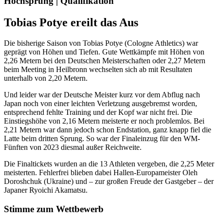
Hochsprung | Qualifikation
Tobias Potye ereilt das Aus
Die bisherige Saison von Tobias Potye (Cologne Athletics) war
geprägt von Höhen und Tiefen. Gute Wettkämpfe mit Höhen von
2,26 Metern bei den Deutschen Meisterschaften oder 2,27 Metern
beim Meeting in Heilbronn wechselten sich ab mit Resultaten
unterhalb von 2,20 Metern.
Und leider war der Deutsche Meister kurz vor dem Abflug nach
Japan noch von einer leichten Verletzung ausgebremst worden,
entsprechend fehlte Training und der Kopf war nicht frei. Die
Einstiegshöhe von 2,16 Metern meisterte er noch problemlos. Bei
2,21 Metern war dann jedoch schon Endstation, ganz knapp fiel die
Latte beim dritten Sprung. So war der Finaleinzug für den WM-
Fünften von 2023 diesmal außer Reichweite.
Die Finaltickets wurden an die 13 Athleten vergeben, die 2,25 Meter
meisterten. Fehlerfrei blieben dabei Hallen-Europameister Oleh
Doroshchuk (Ukraine) und – zur großen Freude der Gastgeber – der
Japaner Ryoichi Akamatsu.
Stimme zum Wettbewerb