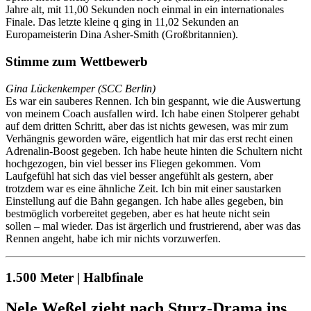
Jahre alt, mit 11,00 Sekunden noch einmal in ein internationales
Finale. Das letzte kleine q ging in 11,02 Sekunden an
Europameisterin Dina Asher-Smith (Großbritannien).
Stimme zum Wettbewerb
Gina Lückenkemper (SCC Berlin)
Es war ein sauberes Rennen. Ich bin gespannt, wie die Auswertung
von meinem Coach ausfallen wird. Ich habe einen Stolperer gehabt
auf dem dritten Schritt, aber das ist nichts gewesen, was mir zum
Verhängnis geworden wäre, eigentlich hat mir das erst recht einen
Adrenalin-Boost gegeben. Ich habe heute hinten die Schultern nicht
hochgezogen, bin viel besser ins Fliegen gekommen. Vom
Laufgefühl hat sich das viel besser angefühlt als gestern, aber
trotzdem war es eine ähnliche Zeit. Ich bin mit einer saustarken
Einstellung auf die Bahn gegangen. Ich habe alles gegeben, bin
bestmöglich vorbereitet gegeben, aber es hat heute nicht sein
sollen – mal wieder. Das ist ärgerlich und frustrierend, aber was das
Rennen angeht, habe ich mir nichts vorzuwerfen.
1.500 Meter | Halbfinale
Nele Weßel zieht nach Sturz-Drama ins