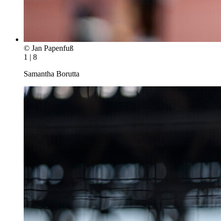
© Jan Papenfuß
1 | 8
Samantha Borutta