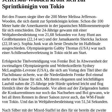
Sprintkönigin von Tokio
Bei den Frauen siegte über die 200 Meter Melissa Jefferson-
Wooden, die sich damit zur Sprintkönigin krönte. Schon die 100
Meter hatte die Amerikanerin in der japanischen Millionenmetropole
für sich entschieden. Die 24-Jährige gewann mit einer
Weltjahresbestleistung von 21,68 Sekunden vor Amy Hunt aus
Großbritannien (22,14 sec) und der Jamaikanerin Shericka Jackson
(22,18 sec). Sophia Junk war als beste Deutsche im Halbfinale
ausgeschieden. Olympiasiegerin Gabby Thomas (USA) war nach
einer Achillessehenverletzung in Tokio nicht am Start.
Erfolgreiche Titelverteidigung von Femke Bol: In Abwesenheit der
zweimaligen Olympiasiegerin und Weltrekordlerin Sydney
McLaughlin-Levrone (USA), die sich am Vortag den Titel über die
Flachdistanz sicherte, war die Niederländerin Femke Bol einmal
mehr eine Klasse für sich. Mit ihrem eleganten und leichtfüßigen
Laufstil nahm die 25-Jährige jede Hürde spielend leicht und flog
förmlich über die Stadiorunde. Vor allem auf der Zielgeraden hatten
die Konkurrentinnen nur noch das Nachsehen und Bol gewann, wie
bei all ihren Rennen in dieser Saison zuvor auch, das WM-Finale
von Tokio. Und das in Weltjahresbestleistung von 51,54 Sekunden.
Nach Silber mit der Mixed-Staffel ist dies für sie bereits die zweite