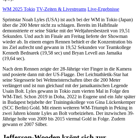
WM 2025 Tokio
TV-Zeiten & Livestreams
Live-Ergebnisse
Sprintstar Noah Lyles (USA) ist auch bei der WM in Tokio (Japan)
über die 200 Meter nicht zu schlagen. Bereits im Halbfinale
demonstrierte er seine Stärke mit der Weltjahresbestzeit von 19,51
Sekunden. Und auch im Finale am Freitag lieferte der Showman
wieder ab. In einem engen Rennen behielt er die Konzentration bis
ins Ziel aufrecht und gewann in 19,52 Sekunden vor Teamkollege
Kenneth Bednarek (19,58 sec) und Bryan Levell aus Jamaika
(19,64 sec).
Nach dem Rennen zeigte der 28-Jährige vier Finger in die Kamera
und posierte dann mit der US-Flagge. Der Leichtathletik-Star hat
seine Siegesserie bei Weltmeisterschaften über die 200 Meter
verlängert und ist nun gleichauf mit der jamaikanischen Legende
Usain Bolt. Lyles gewann in Tokio zum vierten Mal in Folge den
WM-Titel. Schon 2019 in Doha, 2022 in Eugene und ein Jahr später
in Budapest bejubelte der Trainingskollege von Gina Lückenkemper
(SCC Berlin) Gold. Mit einem weiteren WM-Triumph in Peking in
zwei Jahren könnte Lyles an Bolt vorbeiziehen. Der inzwischen 39-
Jährige holte von 2009 bis 2015 viermal Gold in Folge. Zudem
gewann er 2007 Silber.
Jefferson-Wooden krönt sich zur