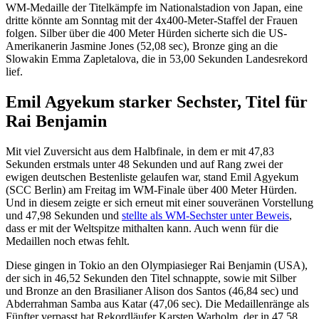
WM-Medaille der Titelkämpfe im Nationalstadion von Japan, eine
dritte könnte am Sonntag mit der 4x400-Meter-Staffel der Frauen
folgen. Silber über die 400 Meter Hürden sicherte sich die US-
Amerikanerin Jasmine Jones (52,08 sec), Bronze ging an die
Slowakin Emma Zapletalova, die in 53,00 Sekunden Landesrekord
lief.
Emil Agyekum starker Sechster, Titel für
Rai Benjamin
Mit viel Zuversicht aus dem Halbfinale, in dem er mit 47,83
Sekunden erstmals unter 48 Sekunden und auf Rang zwei der
ewigen deutschen Bestenliste gelaufen war, stand Emil Agyekum
(SCC Berlin) am Freitag im WM-Finale über 400 Meter Hürden.
Und in diesem zeigte er sich erneut mit einer souveränen Vorstellung
und 47,98 Sekunden und
stellte als WM-Sechster unter Beweis
,
dass er mit der Weltspitze mithalten kann. Auch wenn für die
Medaillen noch etwas fehlt.
Diese gingen in Tokio an den Olympiasieger Rai Benjamin (USA),
der sich in 46,52 Sekunden den Titel schnappte, sowie mit Silber
und Bronze an den Brasilianer Alison dos Santos (46,84 sec) und
Abderrahman Samba aus Katar (47,06 sec). Die Medaillenränge als
Fünfter verpasst hat Rekordläufer Karsten Warholm, der in 47,58