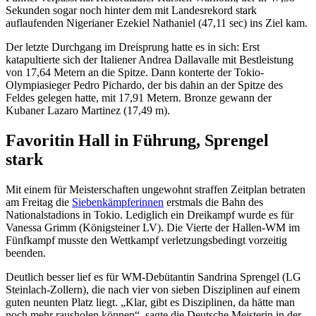
Sekunden sogar noch hinter dem mit Landesrekord stark
auflaufenden Nigerianer Ezekiel Nathaniel (47,11 sec) ins Ziel kam.
Der letzte Durchgang im Dreisprung hatte es in sich: Erst
katapultierte sich der Italiener Andrea Dallavalle mit Bestleistung
von 17,64 Metern an die Spitze. Dann konterte der Tokio-
Olympiasieger Pedro Pichardo, der bis dahin an der Spitze des
Feldes gelegen hatte, mit 17,91 Metern. Bronze gewann der
Kubaner Lazaro Martinez (17,49 m).
Favoritin Hall in Führung, Sprengel
stark
Mit einem für Meisterschaften ungewohnt straffen Zeitplan betraten
am Freitag die
Siebenkämpferinnen
erstmals die Bahn des
Nationalstadions in Tokio. Lediglich ein Dreikampf wurde es für
Vanessa Grimm (Königsteiner LV). Die Vierte der Hallen-WM im
Fünfkampf musste den Wettkampf verletzungsbedingt vorzeitig
beenden.
Deutlich besser lief es für WM-Debütantin Sandrina Sprengel (LG
Steinlach-Zollern), die nach vier von sieben Disziplinen auf einem
guten neunten Platz liegt. „Klar, gibt es Disziplinen, da hätte man
noch mehr rausholen können“, sagte die Deutsche Meisterin in der