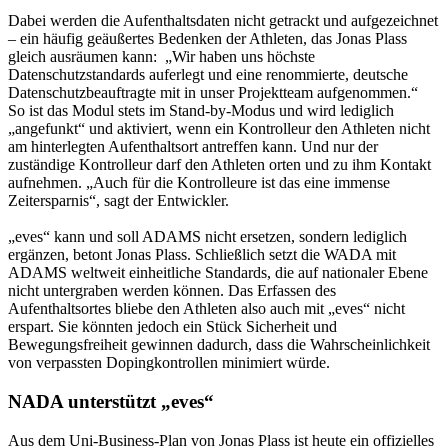
Dabei werden die Aufenthaltsdaten nicht getrackt und aufgezeichnet
– ein häufig geäußertes Bedenken der Athleten, das Jonas Plass
gleich ausräumen kann: „Wir haben uns höchste
Datenschutzstandards auferlegt und eine renommierte, deutsche
Datenschutzbeauftragte mit in unser Projektteam aufgenommen.“
So ist das Modul stets im Stand-by-Modus und wird lediglich
„angefunkt“ und aktiviert, wenn ein Kontrolleur den Athleten nicht
am hinterlegten Aufenthaltsort antreffen kann. Und nur der
zuständige Kontrolleur darf den Athleten orten und zu ihm Kontakt
aufnehmen. „Auch für die Kontrolleure ist das eine immense
Zeitersparnis“, sagt der Entwickler.
„eves“ kann und soll ADAMS nicht ersetzen, sondern lediglich
ergänzen, betont Jonas Plass. Schließlich setzt die WADA mit
ADAMS weltweit einheitliche Standards, die auf nationaler Ebene
nicht untergraben werden können. Das Erfassen des
Aufenthaltsortes bliebe den Athleten also auch mit „eves“ nicht
erspart. Sie könnten jedoch ein Stück Sicherheit und
Bewegungsfreiheit gewinnen dadurch, dass die Wahrscheinlichkeit
von verpassten Dopingkontrollen minimiert würde.
NADA unterstützt „eves“
Aus dem Uni-Business-Plan von Jonas Plass ist heute ein offizielles