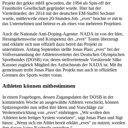
Projekt der gekko mbH geworden, die 1994 als Spin-off der
Fraunhofer Gesellschaft gegründet wurde. Hier hat der
Vierteilmeiler, der 2014 mit der deutschen EM-Staffel Sechster
wurde, mittlerweile einen 20-Stunden-Job. „eves“ brachte er mit in
das Unternehmen und betreut es als eines von mehreren Projekten.
Auch die Nationale Anti-Doping-Agentur NADA ist von der Idee,
Herangehensweise und Kompetenz des „eves“ Teams überzeugt
und erklärte sich nun offiziell dazu bereit das Projekt zu
unterstützen. Anfang September stellte Jonas Plass „eves“ bei der
Vollversammlung der Athletenvertreter des Deutschen Olympischen
Sportbundes (DOSB) vor, deren stellvertretende Vorsitzende Silke
Kassner zugleich Mitglied des Aufsichtsrats der NADA ist. Mit ihr
gemeinsam treibt Jonas Plass das Projekt nun auch in offiziellen
Gremien des Sports weiter voran.
Athleten können mitbestimmen
In einem Fragebogen, dessen Zugangsdaten der DOSB in der
kommenden Woche an ausgewählte Athleten verschickt, können
Spitzensportler nun selbst ihre Ideen und Vorschläge zur
Weiterentwicklung von „eves“ einbringen. „Wir wollen den
Athleten kein fertiges System vorsetzen“, sagt Jonas Plass und fügt
hinzu: „Wenn sich ein Athlet bereit erklärt „eves“ zu nutzen, werden
ihm daraus keine Nachteile entstehen.“