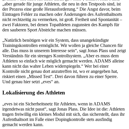
„aber gerade für junge Athleten, die neu in den Testpools sind, ist
der Prozess eine große Herausforderung.“ Die Angst davor, beim
Eintragen Fehler zu machen oder Änderungen des Aufenthaltsorts
nicht rechtzeitig zu vermerken, ist groß. Freiheit und Spontanität –
zwei Faktoren, bei denen Topathleten zugunsten des Kampfs für
den sauberen Sport Abstriche machen müssen.
„Natürlich benötigen wir ein System, dass unangekündigte
Trainingskontrollen ermöglicht. Wir wollen ja gleiche Chancen für
alle. Das muss in unserem Interesse sein“, sagt Jonas Plass und zeigt
Verständnis für ein strenges Kontrollsystem. „Aber es muss dem
Athleten so einfach wie möglich gemacht werden. ADAMS alleine
kann nicht das wahre Leben widerspiegeln.“ Wer bei einer
Kontrolle nicht genau dort anzutreffen ist, wo er angegeben hat,
riskiert einen „Missed Test“. Drei davon führen zu einer Sperre.
Und genau hier setzt „eves“ an.
Lokalisierung des Athleten
„eves ist ein Sicherheitsnetz für Athleten, wenn in ADAMS
irgendetwas nicht passt“, sagt Jonas Plass. Die Idee ist die: Athleten
tragen freiwillig ein kleines Modul mit sich, das sicherstellt, dass ihr
Aufenthaltsort im Falle einer Dopingkontrolle stets ausfindig
gemacht werden kann.