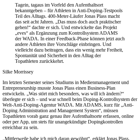
Tagein, tagaus im Vorfeld den Aufenthaltsort
bekanntgeben – für Athleten in Anti-Doping-Testpools
Teil des Alltags. 400-Meter-Läufer Jonas Plass macht
das seit acht Jahren. „Das muss doch auch praktischer
gehen!“ dachte er sich. Und entwickelte das Projekt
„eves“ als Ergänzung zum Kontrollsystem ADAMS
der WADA. In einer Feedback-Phase können jetzt auch
andere Athleten ihre Vorschläge einbringen. Und
vielleicht dazu beitragen, dass ein wenig mehr Freiheit,
Spontanität und Sicherheit in den Alltag der
Topathleten zurückkehrt.
Silke Morrissey
Im letzten Semester seines Studiums in Medienmanagement und
Entrepreneurship musste Jonas Plass einen Business-Plan
entwickeln. „Was stört mich besonders, was will ich ändern?“
überlegte er sich – und war schnell beim Doping-Kontrollsystem der
Welt-Anti-Doping-Agentur WADA. Mit ADAMS, kurz für „Anti-
Doping Administration and Management System“, müssen
Topathleten vorab ganz genau ihre Aufenthaltsorte erfassen, online
oder per App, um stets für unangekündigte Dopingkontrollen
erreichbar zu sein.
„Mittlerweile habe ich mich daran gewöhnt“, erklärt Jonas Plass,