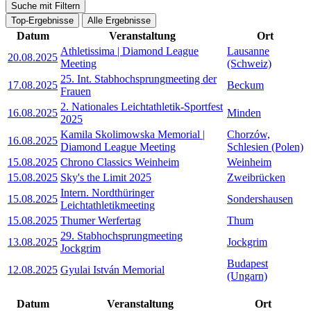
Suche mit Filtern
Top-Ergebnisse
Alle Ergebnisse
Datum
Veranstaltung
Ort
Athletissima | Diamond League
Lausanne
20.08.2025
Meeting
(Schweiz)
25. Int. Stabhochsprungmeeting der
17.08.2025
Beckum
Frauen
2. Nationales Leichtathletik-Sportfest
16.08.2025
Minden
2025
Kamila Skolimowska Memorial |
Chorzów,
16.08.2025
Diamond League Meeting
Schlesien (Polen)
15.08.2025
Chrono Classics Weinheim
Weinheim
15.08.2025
Sky's the Limit 2025
Zweibrücken
Intern. Nordthüringer
15.08.2025
Sondershausen
Leichtathletikmeeting
15.08.2025
Thumer Werfertag
Thum
29. Stabhochsprungmeeting
13.08.2025
Jockgrim
Jockgrim
Budapest
12.08.2025
Gyulai István Memorial
(Ungarn)
Datum
Veranstaltung
Ort