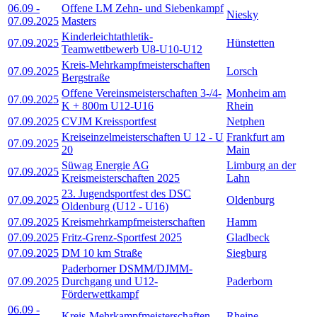
06.09
-
Offene LM Zehn- und Siebenkampf
Niesky
07.09.2025
Masters
Kinderleichtathletik-
07.09.2025
Hünstetten
Teamwettbewerb U8-U10-U12
Kreis-Mehrkampfmeisterschaften
07.09.2025
Lorsch
Bergstraße
Offene Vereinsmeisterschaften 3-/4-
Monheim am
07.09.2025
K + 800m U12-U16
Rhein
07.09.2025
CVJM Kreissportfest
Netphen
Kreiseinzelmeisterschaften U 12 - U
Frankfurt am
07.09.2025
20
Main
Süwag Energie AG
Limburg an der
07.09.2025
Kreismeisterschaften 2025
Lahn
23. Jugendsportfest des DSC
07.09.2025
Oldenburg
Oldenburg (U12 - U16)
07.09.2025
Kreismehrkampfmeisterschaften
Hamm
07.09.2025
Fritz-Grenz-Sportfest 2025
Gladbeck
07.09.2025
DM 10 km Straße
Siegburg
Paderborner DSMM/DJMM-
07.09.2025
Durchgang und U12-
Paderborn
Förderwettkampf
06.09
-
Kreis-Mehrkampfmeisterschaften
Rheine