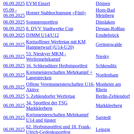
06.09.2025
EVM Einzel
Dörpen
05.09
-
Horn-Bad
Horner Stabhochsprung »Fünf«
06.09.2025
Meinberg
06.09.2025
Sommersportfest
Dinslaken
06.09.2025
8. DVV Stadtwerke Cup
Dessau-Roßlau
06.09.2025
DJMM U14/U12
Erndtebrück
Kreisoffener Werfertag mit KM
06.09.2025
Geringswalde
Hammerwurf (U14-U20)
53. Nieskyer MKM -
06.09.2025
Niesky
Werfermehrkampf
06.09.2025
16. Schkeuditzer Herbstsportfest
Schkeuditz
Kreismeisterschaften Mehrkampf +
06.09.2025
Nordenham
Langstrecken
Offene Vereinsmeisterschaften U16-
Monheim am
06.09.2025
Aktive
Rhein
06.09.2025
5. Zehlendorfer Werfertag
Berlin-Zehlendorf
34. Sportfest der TSG
06.09.2025
Markkleeberg
Markkleeberg
Kreismeisterschaften Mehrkampf
06.09.2025
Sarstedt
U14 und jünger
62. Herbstsportfest und 18. Frank-
06.09.2025
Leipzig
Ulrich-Gedenksportfest