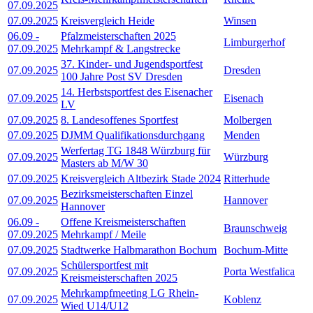
07.09.2025
07.09.2025
Kreisvergleich Heide
Winsen
06.09
-
Pfalzmeisterschaften 2025
Limburgerhof
07.09.2025
Mehrkampf & Langstrecke
37. Kinder- und Jugendsportfest
07.09.2025
Dresden
100 Jahre Post SV Dresden
14. Herbstsportfest des Eisenacher
07.09.2025
Eisenach
LV
07.09.2025
8. Landesoffenes Sportfest
Molbergen
07.09.2025
DJMM Qualifikationsdurchgang
Menden
Werfertag TG 1848 Würzburg für
07.09.2025
Würzburg
Masters ab M/W 30
07.09.2025
Kreisvergleich Altbezirk Stade 2024
Ritterhude
Bezirksmeisterschaften Einzel
07.09.2025
Hannover
Hannover
06.09
-
Offene Kreismeisterschaften
Braunschweig
07.09.2025
Mehrkampf / Meile
07.09.2025
Stadtwerke Halbmarathon Bochum
Bochum-Mitte
Schülersportfest mit
07.09.2025
Porta Westfalica
Kreismeisterschaften 2025
Mehrkampfmeeting LG Rhein-
07.09.2025
Koblenz
Wied U14/U12