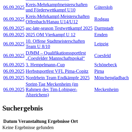
Kreis-Mehrkampfmeisterschaften
06.09.2025
Gütersloh
und Förderwettkampf U10
Kreis-Mehrkampf-Meisterschaften
06.09.2025
Rodgau
Offenbach/Hanau U14/U12
06.09.2025
asc-late-season Testwettkampf 2025
Darmstadt
06.09.2025
2025 OM Vierkampf U 12
Emden
10. Offene Stadtmeisterschaften
06.09.2025
Leipzig
Team U 8/10
DJMM – Qualifikationssportfest
06.09.2025
Coesfeld
„Coesfelder Mannschaftspokal“
06.09.2025
3. Hempelmann-Cup
Schönebeck
06.09.2025
Herbstsportfest VFL Pirna-Copitz
Pirna
06.09.2025
Nordrhein Team Endkämpfe 2025
Mönchengladbach
Sprint-Tag Meckenheim (im
06.09.2025
Rahmen des Tim-Lobinger-
Meckenheim
Abzeichens)
Suchergebnis
Datum
Veranstaltung
Ergebnisse
Ort
Keine Ergebnisse gefunden