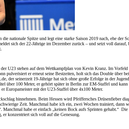
ie nationale Spitze und legt eine starke Saison 2019 nach, ehe der Sc
meldet sich der 22-Jährige im Dezember zurück – und setzt voll darauf
.
er U23 stehen auf dem Wettkampfplan von Kevin Kranz. Im Vorfeld hatt
n pulverisiert er erneut seine Bestzeiten, holt sich das Double über b
de, der seinerzeit 19-Jährige hat sich ohne große Erfolge in der Jugendz
tel über 100 Meter, er gehört später in Berlin zur EM-Staffel und kann
d er Europameister mit der U23-Staffel über 4x100 Meter.
hlag hinnehmen. Beim Hessen wird Pfeiffersches Drüsenfieber diagnos
hwierige Zeit. Manchmal habe ich ein, zwei Wochen trainiert, dann w
rt“. Manchmal habe er einfach „keinen Bock aufs Sprinten gehabt.“ Die
, er konzentriert sich voll auf die Genesung.