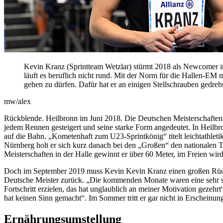
Kevin Kranz (Sprintteam Wetzlar) stürmt 2018 als Newcomer in d
läuft es beruflich nicht rund. Mit der Norm für die Hallen-EM 
gehen zu dürfen. Dafür hat er an einigen Stellschrauben gedreht
mw/alex
Rückblende. Heilbronn im Juni 2018. Die Deutschen Meisterschaften d
jedem Rennen gesteigert und seine starke Form angedeutet. In Heilbron
auf die Bahn. „Kometenhaft zum U23-Sprintkönig“ titelt leichtathletik.
Nürnberg holt er sich kurz danach bei den „Großen“ den nationalen Ti
Meisterschaften in der Halle gewinnt er über 60 Meter, im Freien wir
Doch im September 2019 muss Kevin Kevin Kranz einen großen Rücksc
Deutsche Meister zurück. „Die kommenden Monate waren eine sehr sc
Fortschritt erzielen, das hat unglaublich an meiner Motivation gezeh
hat keinen Sinn gemacht“. Im Sommer tritt er gar nicht in Erscheinung
Ernährungsumstellung