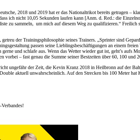
 Deutsche, 2018 und 2019 hat er das Nationaltrikot bereits getragen – k
iß, dass ich nicht 10,05 Sekunden laufen kann [Anm. d. Red.: die Einzel
iste zu sammeln, um mich auf diesem Weg zu qualifizieren.“ Freilich se
, getreu der Trainingsphilosophie seines Trainers. „Sprinter sind Gepar
ingsgestaltung passen seine Lieblingsbeschäftigungen an einem freien T
h gerne und schlafe aus. Wenn das Wetter wieder gut ist, geht’s aufs 
en vorbei – fast genau die Summe seiner Bestzeiten über 60, 100 und 2
ht ungefähr der Zeit, die Kevin Kranz 2018 in Heilbronn auf der Bah
ein Double aktuell unwahrscheinlich. Auf den Strecken bis 100 Meter hat 
k-Verbandes!