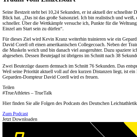
Seine Bestzeit steht bei 10,24 Sekunden, er ist aktuell der schnellste
Blick hat. „Das ist das große Saisonziel. Ich bin realistisch und we
schneller. Über die Wettkämpfe versuche ich, Punkte für die Weltrangl
Einzel am Start sein zu dürfen“.
Für dieses Ziel wird Kevin Kranz weiterhin trainieren wie ein Gepard
David Corell oft einen amerikanischen Collegecoach. Neben der Train
die Muskeln weich und bin danach viel ausgeruhter. Dazu spaziere ic
abgesehen. Dessen Beutejagd ist übrigens im Schnitt nach 38 Sekund
Zwei Beutezüge dauern demnach im Schnitt 76 Sekunden. Das entspric
Weil seine Priorität aktuell voll auf den kurzen Distanzen liegt, ist 
Geparden-Dompteur David Corell wird es freuen.
Teilen
#TrueAthletes – TrueTalk
Hier finden Sie alle Folgen des Podcasts des Deutschen Leichtathleti
Zum Podcast
Jetzt Downloaden