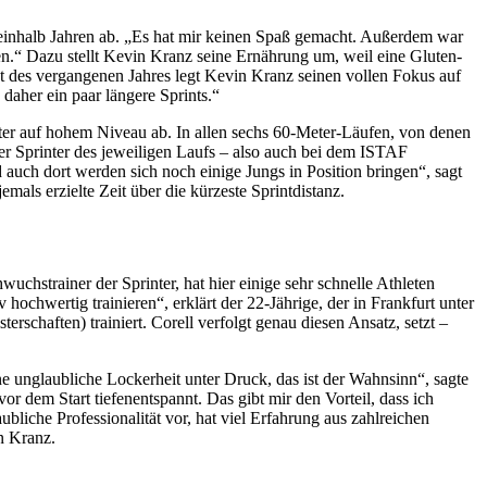
eieinhalb Jahren ab. „Es hat mir keinen Spaß gemacht. Außerdem war
en.“ Dazu stellt Kevin Kranz seine Ernährung um, weil eine Gluten-
st des vergangenen Jahres legt Kevin Kranz seinen vollen Fokus auf
daher ein paar längere Sprints.“
ter auf hohem Niveau ab. In allen sechs 60-Meter-Läufen, von denen
er Sprinter des jeweiligen Laufs – also auch bei dem ISTAF
uch dort werden sich noch einige Jungs in Position bringen“, sagt
jemals erzielte Zeit über die kürzeste Sprintdistanz.
chstrainer der Sprinter, hat hier einige sehr schnelle Athleten
ochwertig trainieren“, erklärt der 22-Jährige, der in Frankfurt unter
schaften) trainiert. Corell verfolgt genau diesen Ansatz, setzt –
ne unglaubliche Lockerheit unter Druck, das ist der Wahnsinn“, sagte
or dem Start tiefenentspannt. Das gibt mir den Vorteil, dass ich
bliche Professionalität vor, hat viel Erfahrung aus zahlreichen
n Kranz.