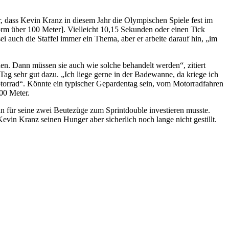
lar, dass Kevin Kranz in diesem Jahr die Olympischen Spiele fest im
norm über 100 Meter]. Vielleicht 10,15 Sekunden oder einen Tick
i auch die Staffel immer ein Thema, aber er arbeite darauf hin, „im
den. Dann müssen sie auch wie solche behandelt werden“, zitiert
ag sehr gut dazu. „Ich liege gerne in der Badewanne, da kriege ich
Motorrad“. Könnte ein typischer Gepardentag sein, vom Motorradfahren
00 Meter.
n für seine zwei Beutezüge zum Sprintdouble investieren musste.
Kevin Kranz seinen Hunger aber sicherlich noch lange nicht gestillt.