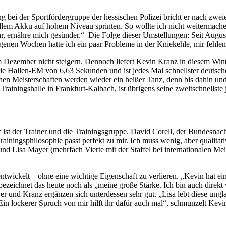
ng bei der Sportfördergruppe der hessischen Polizei bricht er nach zw
vollem Akku auf hohem Niveau sprinten. So wollte ich nicht weitermach
ehr, ernähre mich gesünder.“ Die Folge dieser Umstellungen: Seit Augu
enen Wochen hatte ich ein paar Probleme in der Kniekehle, mir fehlen 
em Dezember nicht steigern. Dennoch liefert Kevin Kranz in diesem Win
 die Hallen-EM von 6,63 Sekunden und ist jedes Mal schnellster deutsch
 Meisterschaften werden wieder ein heißer Tanz, denn bis dahin und a
r Trainingshalle in Frankfurt-Kalbach, ist übrigens seine zweitschnellste 
st der Trainer und die Trainingsgruppe. David Corell, der Bundesnachwu
ingsphilosophie passt perfekt zu mir. Ich muss wenig, aber qualitativ h
Lisa Mayer (mehrfach Vierte mit der Staffel bei internationalen Meister
entwickelt – ohne eine wichtige Eigenschaft zu verlieren. „Kevin hat ei
bezeichnet das heute noch als „meine große Stärke. Ich bin auch direkt v
r und Kranz ergänzen sich unterdessen sehr gut. „Lisa lebt diese unglau
in lockerer Spruch von mir hilft ihr dafür auch mal“, schmunzelt Kevi