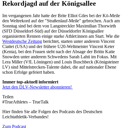
Rekordjagd auf der Königsallee
Im vergangenen Jahr hatte der Brite Elliot Giles bei der Kö-Meile
den Weltrekord auf der "Straßenlauf-Meile" gebrochen. Auch am
Sonntag sind bei dem von Langstreckler Maximilian Thorwirth
(SFD Düsseldorf-Süd) auf der Düsseldorfer Königsallee
organisierten Rennen einige starke Athlet:innen am Start. Wie die
Westdeutsche Zeitung
berichtet, starten unter anderem Vincent
Ciattei (USA) und der frühere U20-Weltmeister Vincent Keter
(Kenia), bei den Frauen steht nach der Absage der Britin Katie
Snowden unter anderem Schwedens Sarah Lahti im Fokus. Mit
Lera Miller (VfL Löningen) und Louis Buschbeck (Königsteiner
LV) sind Mittelstrecken-Talente dabei, die auf nationaler Ebene
schon Erfolge gefeiert haben.
Immer top-aktuell informiert
Jetzt den DLV-Newsletter abonnieren!
Teilen
#TrueAthletes – TrueTalk
Hier finden Sie alle Folgen des Podcasts des Deutschen
Leichtathletik-Verbandes!
Zum Podcast