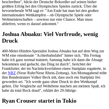
beschreiben", blickt der Deutsche Rekordler auf seinen bisher
größten Erfolg bei den Olympischen Spielen zurück. Über die
bevorstehende WM sagt er: "Am Ende hat man bei den großen
internationalen Wettkämpfen – ob Olympische Spiele oder
Weltmeisterschaften – sowieso nur eine Chance. Man muss
abliefern, wenn es darauf ankommt."
Joshua Abuaku: Viel Vorfreude, wenig
Druck
400-Meter-Hürden-Spezialist Joshua Abuaku hat auf dem Weg zur
WM eine emotionale "Achterbahnfahrt" hinter sich. "Bis Freitag
habe ich ganz normal trainiert, Samstag habe ich dann die Absage
bekommen und gedacht, das Ding ist durch", berichtet der
Frankfurter, der im Nachrückverfahren einen Startplatz ergatterte, in
der
NRZ
(Neue Ruhr/Neue Rhein-Zeitung). Am Montagabend teilte
ihm Bundestrainer Volker Beck mit, dass noch ein Startplatz frei
geworden sei. "Ich werde ganz ohne Druck in den Wettkampf
gehen. Die Vergleiche auf Weltebene machen am meisten Spaß, ich
habe da total Bock drauf", erklärt der 29-Jährige.
Ryan Crouser startet in Tokio