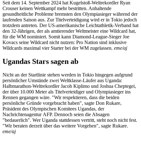
Seit dem 14. September 2024 hat Kugelstoß-Weltrekordler Ryan
Crouser keinen Wettkampf mehr bestritten. Anhaltende
gesundheitliche Probleme bremsten den Olympiasieger während der
laufenden Saison aus. Zur Titelverteidigung wird er in Tokio jedoch
trotzdem antreten. Der US-amerikanische Leichtathletik-Verband hat
den 32-Jährigen, der als amtierender Weltmeister eine Wildcard hat,
für die WM nominiert. Somit kann Diamond-League-Sieger Joe
Kovacs seine Wildcard nicht nutzen: Pro Nation sind inklusive
Wildcards maximal vier Starter bei der WM zugelassen.
eme/aj
Ugandas Stars sagen ab
Nicht an der Startlinie stehen werden in Tokio hingegen aufgrund
persönlicher Umstände zwei Weltklasse-Läufer aus Uganda:
Halbmarathon-Weltrekordler Jacob Kiplimo und Joshua Cheptegei,
der über 10.000 Meter als Titelverteidiger und Olympiasieger ins
Rennen gegangen wäre. "Wir respektieren, dass die beiden
persönliche Gründe vorgebracht haben", sagte Don Rukare,
Präsident des Olympischen Komitees Ugandas, der
Nachrichtenagentur AFP. Dennoch seien die Absagen
"bedauerlich". Wer Uganda stattdessen vertritt, steht noch nicht fest.
"Wir beraten derzeit über das weitere Vorgehen", sagte Rukare.
eme/aj