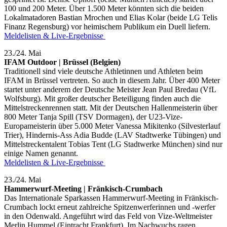
100 und 200 Meter. Über 1.500 Meter könnten sich die beiden
Lokalmatadoren Bastian Mrochen und Elias Kolar (beide LG Telis
Finanz Regensburg) vor heimischem Publikum ein Duell liefern.
Meldelisten & Live-Ergebnisse
23./24. Mai
IFAM Outdoor | Brüssel (Belgien)
Traditionell sind viele deutsche Athletinnen und Athleten beim
IFAM in Brüssel vertreten. So auch in diesem Jahr. Über 400 Meter
startet unter anderem der Deutsche Meister Jean Paul Bredau (VfL
Wolfsburg). Mit großer deutscher Beteiligung finden auch die
Mittelstreckenrennen statt. Mit der Deutschen Hallenmeisterin über
800 Meter Tanja Spill (TSV Dormagen), der U23-Vize-
Europameisterin über 5.000 Meter Vanessa Mikitenko (Silvesterlauf
Trier), Hindernis-Ass Adia Budde (LAV Stadtwerke Tübingen) und
Mittelstreckentalent Tobias Tent (LG Stadtwerke München) sind nur
einige Namen genannt.
Meldelisten & Live-Ergebnisse
23./24. Mai
Hammerwurf-Meeting | Fränkisch-Crumbach
Das Internationale Sparkassen Hammerwurf-Meeting in Fränkisch-
Crumbach lockt erneut zahlreiche Spitzenwerferinnen und -werfer
in den Odenwald. Angeführt wird das Feld von Vize-Weltmeister
Merlin Hummel (Eintracht Frankfurt). Im Nachwuchs ragen