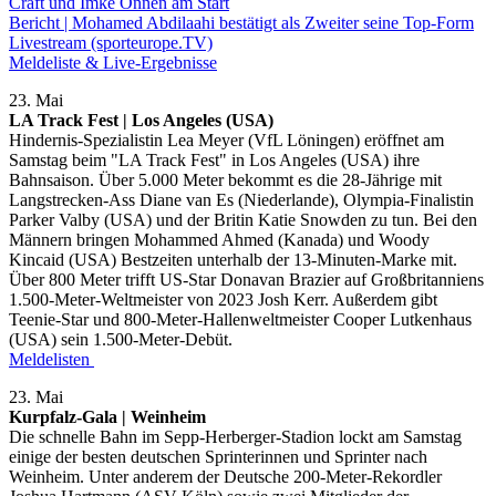
Craft und Imke Onnen am Start
Bericht | Mohamed Abdilaahi bestätigt als Zweiter seine Top-Form
Livestream (sporteurope.TV)
Meldeliste & Live-Ergebnisse
23. Mai
LA Track Fest | Los Angeles (USA)
Hindernis-Spezialistin Lea Meyer (VfL Löningen) eröffnet am
Samstag beim "LA Track Fest" in Los Angeles (USA) ihre
Bahnsaison. Über 5.000 Meter bekommt es die 28-Jährige mit
Langstrecken-Ass Diane van Es (Niederlande), Olympia-Finalistin
Parker Valby (USA) und der Britin Katie Snowden zu tun. Bei den
Männern bringen Mohammed Ahmed (Kanada) und Woody
Kincaid (USA) Bestzeiten unterhalb der 13-Minuten-Marke mit.
Über 800 Meter trifft US-Star Donavan Brazier auf Großbritanniens
1.500-Meter-Weltmeister von 2023 Josh Kerr. Außerdem gibt
Teenie-Star und 800-Meter-Hallenweltmeister Cooper Lutkenhaus
(USA) sein 1.500-Meter-Debüt.
Meldelisten
23. Mai
Kurpfalz-Gala | Weinheim
Die schnelle Bahn im Sepp-Herberger-Stadion lockt am Samstag
einige der besten deutschen Sprinterinnen und Sprinter nach
Weinheim. Unter anderem der Deutsche 200-Meter-Rekordler