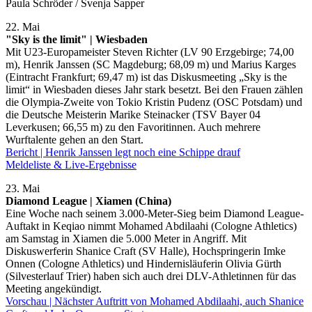
Paula Schröder / Svenja Sapper
22. Mai
"Sky is the limit" | Wiesbaden
Mit U23-Europameister Steven Richter (LV 90 Erzgebirge; 74,00
m), Henrik Janssen (SC Magdeburg; 68,09 m) und Marius Karges
(Eintracht Frankfurt; 69,47 m) ist das Diskusmeeting „Sky is the
limit“ in Wiesbaden dieses Jahr stark besetzt. Bei den Frauen zählen
die Olympia-Zweite von Tokio Kristin Pudenz (OSC Potsdam) und
die Deutsche Meisterin Marike Steinacker (TSV Bayer 04
Leverkusen; 66,55 m) zu den Favoritinnen. Auch mehrere
Wurftalente gehen an den Start.
Bericht | Henrik Janssen legt noch eine Schippe drauf
Meldeliste & Live-Ergebnisse
23. Mai
Diamond League | Xiamen (China)
Eine Woche nach seinem 3.000-Meter-Sieg beim Diamond League-
Auftakt in Keqiao nimmt Mohamed Abdilaahi (Cologne Athletics)
am Samstag in Xiamen die 5.000 Meter in Angriff. Mit
Diskuswerferin Shanice Craft (SV Halle), Hochspringerin Imke
Onnen (Cologne Athletics) und Hindernisläuferin Olivia Gürth
(Silvesterlauf Trier) haben sich auch drei DLV-Athletinnen für das
Meeting angekündigt.
Vorschau | Nächster Auftritt von Mohamed Abdilaahi, auch Shanice