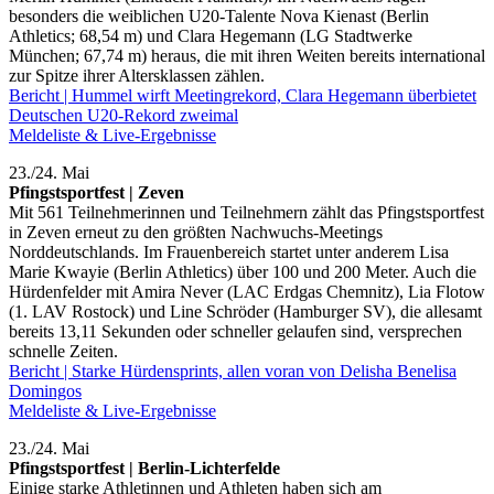
besonders die weiblichen U20-Talente Nova Kienast (Berlin
Athletics; 68,54 m) und Clara Hegemann (LG Stadtwerke
München; 67,74 m) heraus, die mit ihren Weiten bereits international
zur Spitze ihrer Altersklassen zählen.
Bericht | Hummel wirft Meetingrekord, Clara Hegemann überbietet
Deutschen U20-Rekord zweimal
Meldeliste & Live-Ergebnisse
23./24. Mai
Pfingstsportfest | Zeven
Mit 561 Teilnehmerinnen und Teilnehmern zählt das Pfingstsportfest
in Zeven erneut zu den größten Nachwuchs-Meetings
Norddeutschlands. Im Frauenbereich startet unter anderem Lisa
Marie Kwayie (Berlin Athletics) über 100 und 200 Meter. Auch die
Hürdenfelder mit Amira Never (LAC Erdgas Chemnitz), Lia Flotow
(1. LAV Rostock) und Line Schröder (Hamburger SV), die allesamt
bereits 13,11 Sekunden oder schneller gelaufen sind, versprechen
schnelle Zeiten.
Bericht | Starke Hürdensprints, allen voran von Delisha Benelisa
Domingos
Meldeliste & Live-Ergebnisse
23./24. Mai
Pfingstsportfest | Berlin-Lichterfelde
Einige starke Athletinnen und Athleten haben sich am