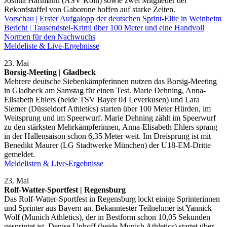
Joshua Hartmann (ASV Köln) sowie zwei Mitglieder der
Rekordstaffel von Gaborone hoffen auf starke Zeiten.
Vorschau | Erster Aufgalopp der deutschen Sprint-Elite in Weinheim
Bericht | Tausendstel-Krimi über 100 Meter und eine Handvoll
Normen für den Nachwuchs
Meldeliste & Live-Ergebnisse
23. Mai
Borsig-Meeting | Gladbeck
Mehrere deutsche Siebenkämpferinnen nutzen das Borsig-Meeting
in Gladbeck am Samstag für einen Test. Marie Dehning, Anna-
Elisabeth Ehlers (beide TSV Bayer 04 Leverkusen) und Lara
Siemer (Düsseldorf Athletics) starten über 100 Meter Hürden, im
Weitsprung und im Speerwurf. Marie Dehning zählt im Speerwurf
zu den stärksten Mehrkämpferinnen, Anna-Elisabeth Ehlers sprang
in der Hallensaison schon 6,35 Meter weit. Im Dreisprung ist mit
Benedikt Maurer (LG Stadtwerke München) der U18-EM-Dritte
gemeldet.
Meldelisten & Live-Ergebnisse
23. Mai
Rolf-Watter-Sportfest | Regensburg
Das Rolf-Watter-Sportfest in Regensburg lockt einige Sprinterinnen
und Sprinter aus Bayern an. Bekanntester Teilnehmer ist Yannick
Wolf (Munich Athletics), der in Bestform schon 10,05 Sekunden
gesprintet ist. Denise Uphoff (beide Munich Athletics) startet über