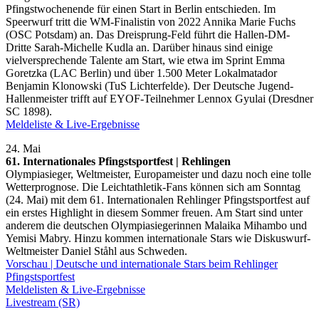
Pfingstwochenende für einen Start in Berlin entschieden. Im
Speerwurf tritt die WM-Finalistin von 2022 Annika Marie Fuchs
(OSC Potsdam) an. Das Dreisprung-Feld führt die Hallen-DM-
Dritte Sarah-Michelle Kudla an. Darüber hinaus sind einige
vielversprechende Talente am Start, wie etwa im Sprint Emma
Goretzka (LAC Berlin) und über 1.500 Meter Lokalmatador
Benjamin Klonowski (TuS Lichterfelde). Der Deutsche Jugend-
Hallenmeister trifft auf EYOF-Teilnehmer Lennox Gyulai (Dresdner
SC 1898).
Meldeliste & Live-Ergebnisse
24. Mai
61. Internationales Pfingstsportfest | Rehlingen
Olympiasieger, Weltmeister, Europameister und dazu noch eine tolle
Wetterprognose. Die Leichtathletik-Fans können sich am Sonntag
(24. Mai) mit dem 61. Internationalen Rehlinger Pfingstsportfest auf
ein erstes Highlight in diesem Sommer freuen. Am Start sind unter
anderem die deutschen Olympiasiegerinnen Malaika Mihambo und
Yemisi Mabry. Hinzu kommen internationale Stars wie Diskuswurf-
Weltmeister Daniel Ståhl aus Schweden.
Vorschau | Deutsche und internationale Stars beim Rehlinger
Pfingstsportfest
Meldelisten & Live-Ergebnisse
Livestream (SR)