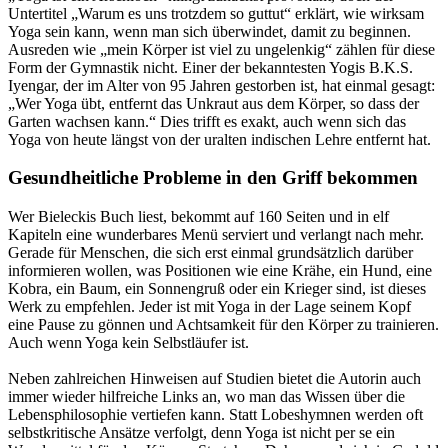
Untertitel „Warum es uns trotzdem so guttut“ erklärt, wie wirksam
Yoga sein kann, wenn man sich überwindet, damit zu beginnen.
Ausreden wie „mein Körper ist viel zu ungelenkig“ zählen für diese
Form der Gymnastik nicht. Einer der bekanntesten Yogis B.K.S.
Iyengar, der im Alter von 95 Jahren gestorben ist, hat einmal gesagt:
„Wer Yoga übt, entfernt das Unkraut aus dem Körper, so dass der
Garten wachsen kann.“ Dies trifft es exakt, auch wenn sich das
Yoga von heute längst von der uralten indischen Lehre entfernt hat.
Gesundheitliche Probleme in den Griff bekommen
Wer Bieleckis Buch liest, bekommt auf 160 Seiten und in elf
Kapiteln eine wunderbares Menü serviert und verlangt nach mehr.
Gerade für Menschen, die sich erst einmal grundsätzlich darüber
informieren wollen, was Positionen wie eine Krähe, ein Hund, eine
Kobra, ein Baum, ein Sonnengruß oder ein Krieger sind, ist dieses
Werk zu empfehlen. Jeder ist mit Yoga in der Lage seinem Kopf
eine Pause zu gönnen und Achtsamkeit für den Körper zu trainieren.
Auch wenn Yoga kein Selbstläufer ist.
Neben zahlreichen Hinweisen auf Studien bietet die Autorin auch
immer wieder hilfreiche Links an, wo man das Wissen über die
Lebensphilosophie vertiefen kann. Statt Lobeshymnen werden oft
selbstkritische Ansätze verfolgt, denn Yoga ist nicht per se ein