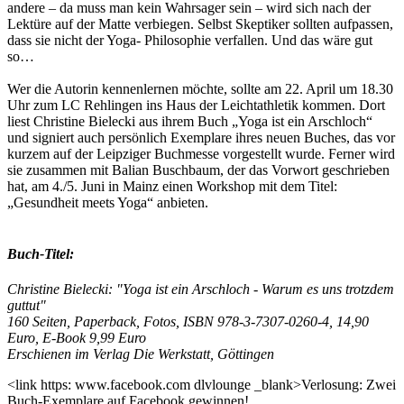
andere – da muss man kein Wahrsager sein – wird sich nach der
Lektüre auf der Matte verbiegen. Selbst Skeptiker sollten aufpassen,
dass sie nicht der Yoga- Philosophie verfallen. Und das wäre gut
so…
Wer die Autorin kennenlernen möchte, sollte am 22. April um 18.30
Uhr zum LC Rehlingen ins Haus der Leichtathletik kommen. Dort
liest Christine Bielecki aus ihrem Buch „Yoga ist ein Arschloch“
und signiert auch persönlich Exemplare ihres neuen Buches, das vor
kurzem auf der Leipziger Buchmesse vorgestellt wurde. Ferner wird
sie zusammen mit Balian Buschbaum, der das Vorwort geschrieben
hat, am 4./5. Juni in Mainz einen Workshop mit dem Titel:
„Gesundheit meets Yoga“ anbieten.
Buch-Titel:
Christine Bielecki: "Yoga ist ein Arschloch - Warum es uns trotzdem
guttut"
160 Seiten, Paperback, Fotos, ISBN 978-3-7307-0260-4, 14,90
Euro, E-Book 9,99 Euro
Erschienen im Verlag Die Werkstatt, Göttingen
<link https: www.facebook.com dlvlounge _blank>Verlosung: Zwei
Buch-Exemplare auf Facebook gewinnen!