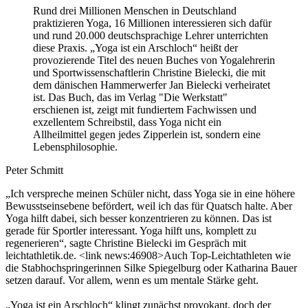
Rund drei Millionen Menschen in Deutschland
praktizieren Yoga, 16 Millionen interessieren sich dafür
und rund 20.000 deutschsprachige Lehrer unterrichten
diese Praxis. „Yoga ist ein Arschloch“ heißt der
provozierende Titel des neuen Buches von Yogalehrerin
und Sportwissenschaftlerin Christine Bielecki, die mit
dem dänischen Hammerwerfer Jan Bielecki verheiratet
ist. Das Buch, das im Verlag "Die Werkstatt"
erschienen ist, zeigt mit fundiertem Fachwissen und
exzellentem Schreibstil, dass Yoga nicht ein
Allheilmittel gegen jedes Zipperlein ist, sondern eine
Lebensphilosophie.
Peter Schmitt
„Ich verspreche meinen Schüler nicht, dass Yoga sie in eine höhere
Bewusstseinsebene befördert, weil ich das für Quatsch halte. Aber
Yoga hilft dabei, sich besser konzentrieren zu können. Das ist
gerade für Sportler interessant. Yoga hilft uns, komplett zu
regenerieren“, sagte Christine Bielecki im Gespräch mit
leichtathletik.de. <link news:46908>Auch Top-Leichtathleten wie
die Stabhochspringerinnen Silke Spiegelburg oder Katharina Bauer
setzen darauf. Vor allem, wenn es um mentale Stärke geht.
„Yoga ist ein Arschloch“ klingt zunächst provokant, doch der