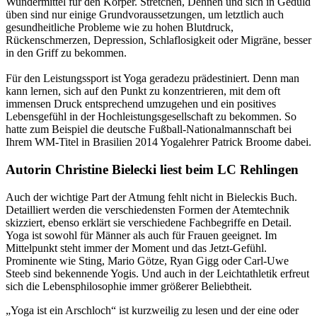
Wundermittel für den Körper. Stretchen, Dehnen und sich in Geduld
üben sind nur einige Grundvoraussetzungen, um letztlich auch
gesundheitliche Probleme wie zu hohen Blutdruck,
Rückenschmerzen, Depression, Schlaflosigkeit oder Migräne, besser
in den Griff zu bekommen.
Für den Leistungssport ist Yoga geradezu prädestiniert. Denn man
kann lernen, sich auf den Punkt zu konzentrieren, mit dem oft
immensen Druck entsprechend umzugehen und ein positives
Lebensgefühl in der Hochleistungsgesellschaft zu bekommen. So
hatte zum Beispiel die deutsche Fußball-Nationalmannschaft bei
Ihrem WM-Titel in Brasilien 2014 Yogalehrer Patrick Broome dabei.
Autorin Christine Bielecki liest beim LC Rehlingen
Auch der wichtige Part der Atmung fehlt nicht in Bieleckis Buch.
Detailliert werden die verschiedensten Formen der Atemtechnik
skizziert, ebenso erklärt sie verschiedene Fachbegriffe en Detail.
Yoga ist sowohl für Männer als auch für Frauen geeignet. Im
Mittelpunkt steht immer der Moment und das Jetzt-Gefühl.
Prominente wie Sting, Mario Götze, Ryan Gigg oder Carl-Uwe
Steeb sind bekennende Yogis. Und auch in der Leichtathletik erfreut
sich die Lebensphilosophie immer größerer Beliebtheit.
„Yoga ist ein Arschloch“ ist kurzweilig zu lesen und der eine oder