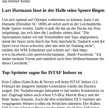
Jan-Henner Reitze
Lars Harmann lässt in der Halle seine Speere fliegen
Um sich optimal auf Olympia vorbereiten zu können, kann Lars
Hamann (Dresdner SC 1898) ab sofort auch in der Leichtathletik-
Halle Speere werfen. Dafür wurde für ihn an der Decke ein Netz
aufgehängt, das sich über die Laufbahn ziehen lässt. "Die
Speerspitzen haben wir mit Tennisbällen und Tape abgepolstert,
damit der Speer nicht durch das Netz durchsticht. Dadurch wird der
Speer zwar etwas schwerer, aber das stört im Training nicht",
erklärte der WM-Teilnehmer und schrieb auf <link https:
www.facebook.com speerwerfer.hamann _blank>Facebook: "Ich
danke meinem Verein und natürlich auch dem Weihnachtsmann für
dieses Geschenk."
Top-Sprinter sagen für ISTAF Indoor zu
Kim Collins (Saint Kitts & Nevis) will beim ISTAF Indoor (13.
Februar) der jüngeren Sprinter-Generation wieder die Hacken
zeigen. Der Vorjahressieger bekommt es mit starker Konkurrenz zu
tun: Zugesagt haben auch schon US-Boy Marvin Bracy und der
Brite James Dasaolu. Auch die drei schnellsten DLV-Sprinter des
vergangenen Winters wollen ein Wörtchen mitreden: Der Hallen-
EM Zweite Christian Blum und der Dritte der Hallen-EM Julian