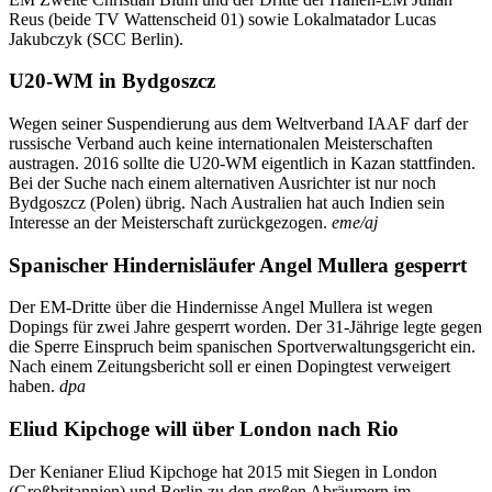
Reus (beide TV Wattenscheid 01) sowie Lokalmatador Lucas
Jakubczyk (SCC Berlin).
U20-WM in Bydgoszcz
Wegen seiner Suspendierung aus dem Weltverband IAAF darf der
russische Verband auch keine internationalen Meisterschaften
austragen. 2016 sollte die U20-WM eigentlich in Kazan stattfinden.
Bei der Suche nach einem alternativen Ausrichter ist nur noch
Bydgoszcz (Polen) übrig. Nach Australien hat auch Indien sein
Interesse an der Meisterschaft zurückgezogen.
eme/aj
Spanischer Hindernisläufer Angel Mullera gesperrt
Der EM-Dritte über die Hindernisse Angel Mullera ist wegen
Dopings für zwei Jahre gesperrt worden. Der 31-Jährige legte gegen
die Sperre Einspruch beim spanischen Sportverwaltungsgericht ein.
Nach einem Zeitungsbericht soll er einen Dopingtest verweigert
haben.
dpa
Eliud Kipchoge will über London nach Rio
Der Kenianer Eliud Kipchoge hat 2015 mit Siegen in London
(Großbritannien) und Berlin zu den großen Abräumern im