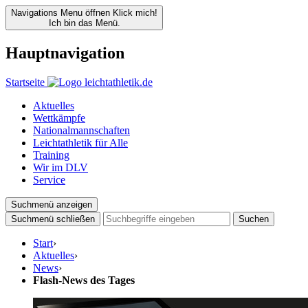
Navigations Menu öffnen
Klick mich!
Ich bin das Menü.
Hauptnavigation
Startseite
Aktuelles
Wettkämpfe
Nationalmannschaften
Leichtathletik für Alle
Training
Wir im DLV
Service
Suchmenü anzeigen
Suchmenü schließen
Suchen
Start
›
Aktuelles
›
News
›
Flash-News des Tages