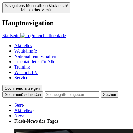
Navigations Menu öffnen
Klick mich!
Ich bin das Menü.
Hauptnavigation
Startseite
Aktuelles
Wettkämpfe
Nationalmannschaften
Leichtathletik für Alle
Training
Wir im DLV
Service
Suchmenü anzeigen
Suchmenü schließen
Suchen
Start
›
Aktuelles
›
News
›
Flash-News des Tages