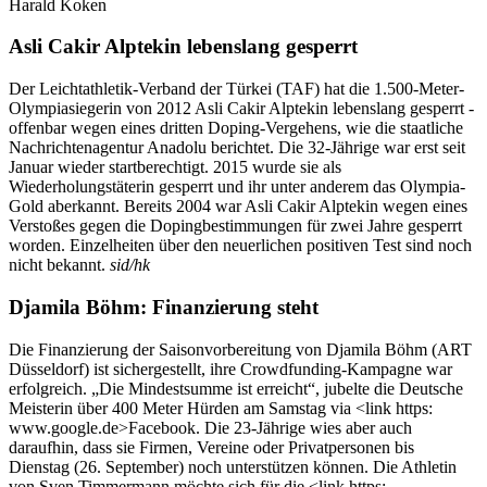
Harald Koken
Asli Cakir Alptekin lebenslang gesperrt
Der Leichtathletik-Verband der Türkei (TAF) hat die 1.500-Meter-
Olympiasiegerin von 2012 Asli Cakir Alptekin lebenslang gesperrt -
offenbar wegen eines dritten Doping-Vergehens, wie die staatliche
Nachrichtenagentur Anadolu berichtet. Die 32-Jährige war erst seit
Januar wieder startberechtigt. 2015 wurde sie als
Wiederholungstäterin gesperrt und ihr unter anderem das Olympia-
Gold aberkannt. Bereits 2004 war Asli Cakir Alptekin wegen eines
Verstoßes gegen die Dopingbestimmungen für zwei Jahre gesperrt
worden. Einzelheiten über den neuerlichen positiven Test sind noch
nicht bekannt.
sid/hk
Djamila Böhm: Finanzierung steht
Die Finanzierung der Saisonvorbereitung von Djamila Böhm (ART
Düsseldorf) ist sichergestellt, ihre Crowdfunding-Kampagne war
erfolgreich. „Die Mindestsumme ist erreicht“, jubelte die Deutsche
Meisterin über 400 Meter Hürden am Samstag via <link https:
www.google.de>Facebook. Die 23-Jährige wies aber auch
daraufhin, dass sie Firmen, Vereine oder Privatpersonen bis
Dienstag (26. September) noch unterstützen können. Die Athletin
von Sven Timmermann möchte sich für die <link https: