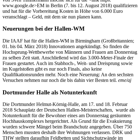
www.google.de>EM in Berlin (7. bis 12. August 2018) qualifizieren
und hat für die Vorbereitung Kosten in Höhe von 6.000 Euro
veranschlagt – Geld, mit dem sie nun planen kann.
Neuerungen bei der Hallen-WM
Die IAAF hat für die Hallen-WM in Birmingham (Großbritannien;
01. bis 04. März 2018) Innovationen angekündigt. So finden die
Hochsprung-Wettbewerbe von Männern und Frauen am Donnerstag
zu selben Zeit statt. Anschließend wird das 3.000-Meter-Finale der
Frauen gestartet. Auch im Stabhoch-, Weit- und Dreisprung sowie
im Kugelstoßen gibt es nur noch Finals, also keine
Qualifikationsrunden mehr. Noch eine Neuerung: An den sechsten
Versuchen nehmen nur noch die bis dahin vier Besten teil.
eme/aj
Dortmunder Halle als Notunterkunft
Die Dortmunder Helmut-Körnig-Halle, am 17. und 18. Februar
2018 Schauplatz der Deutschen Hallen-Meisterschaften, wurde als
Notunterkunft für die Bewohner eines am Donnerstag geräumten
Hochhauskomplexes hergerichtet. Als Grund für die Evakuierung
wurden schwere Mängel beim Brandschutz angegeben. Über 750
Menschen mussten deshalb ihre Wohnungen verlassen. DRK und
THW stellten daraufhin Feldbetten und Sichtschutzwände im