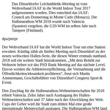
Das Düsseldorfer Leichtathletik-Meeting ist vom
Weltverband IAAF in die World Indoor Tour 2017
aufgenommen worden. Dies entschied das IAAF-
Council am Donnerstag in Monte Carlo (Monaco). Die
Halbmarathon-WM 2018 wurde nach Valencia
(Spanien) vergeben, die U20-WM im selben Jahr nach
Tampere (Finnland).
dpa/pm/pr
Der Weltverband IAAF hat die World Indoor Tour um eine Station
erweitert. Künftig zählt als fünftes Meeting auch Düsseldorf zu der
neuen weltweiten Hallen-Serie, die diesen Winter erstmals stattfand.
2018 soll ein weitere Stadt hinzukommen. „Mit dem Beitritt zur
Weltserie heben wir das PSD Bank Meeting auf das nächste Level.
Davon werden die Athletenverpflichtung, die Vermarktung und die
Öffentlichkeitswirksamkeit profitieren“, freut sich Martin
Ammermann, Geschäftsführer von Düsseldorf Congress Sport &
Event.
Den Zuschlag für die Halbmarathon-Weltmeisterschaften für 2018
erhielt Valencia. Zehn Jahre nach Austragung der Hallen-
Weltmeisterschaften und 37 Jahre nach der Abwicklung des Welt-
Cups der Geher wird die Stadt zum dritten Mal eine große
internationale Meisterschaft austragen. Die Halbmarathon-WM fand