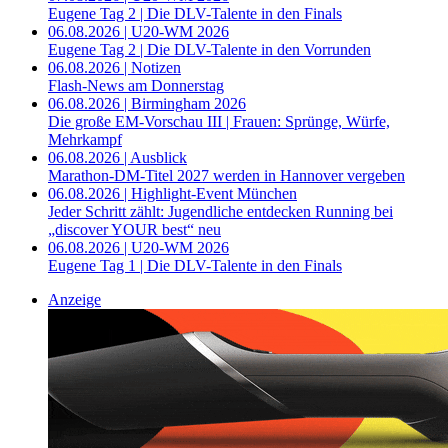
Eugene Tag 2 | Die DLV-Talente in den Finals
06.08.2026 | U20-WM 2026
Eugene Tag 2 | Die DLV-Talente in den Vorrunden
06.08.2026 | Notizen
Flash-News am Donnerstag
06.08.2026 | Birmingham 2026
Die große EM-Vorschau III | Frauen: Sprünge, Würfe,
Mehrkampf
06.08.2026 | Ausblick
Marathon-DM-Titel 2027 werden in Hannover vergeben
06.08.2026 | Highlight-Event München
Jeder Schritt zählt: Jugendliche entdecken Running bei
„discover YOUR best“ neu
06.08.2026 | U20-WM 2026
Eugene Tag 1 | Die DLV-Talente in den Finals
Anzeige