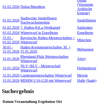
Dubai
(Vereinigte
01.02.2026
Dubai-Marathon
Arabische
Emirate)
Stadtwerke Sindelfingen
01.02.2026
Sindelfingen
Nachwuchsmeeting
01.02.2026
7. Hallen-KiLa-Wettkampf
Salzkotten
01.02.2026
Winterwurf in Eppelheim
Eppelheim
31.01
-
Bayerische Hallen-Meisterschaften +
München
01.02.2026
Winterwurf
30.01
-
Hallen-Kreismeisterschaften 30. +
Melsungen
31.01.2026
31.01.2026
Rheinland-Pfalz Meisterschaften
31.01.2026
Alzey
Winterwurf
NLV+BLV - Meisterschaft
31.01.2026
Delmenhorst
Winterwurf
31.01.2026
Landesmeisterschaften Winterwurf
Merzig
31.01.2026
MDHM U16-U20 mit Winterwurf
Halle (Saale)
Suchergebnis
Datum
Veranstaltung
Ergebnisse
Ort