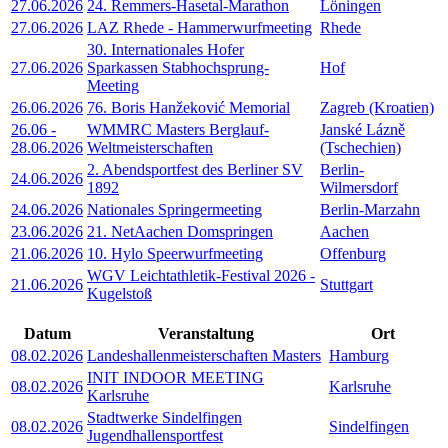
27.06.2026
24. Remmers-Hasetal-Marathon
Löningen
27.06.2026
LAZ Rhede - Hammerwurfmeeting
Rhede
30. Internationales Hofer
27.06.2026
Sparkassen Stabhochsprung-
Hof
Meeting
26.06.2026
76. Boris Hanžeković Memorial
Zagreb (Kroatien)
26.06
-
WMMRC Masters Berglauf-
Janské Lázně
28.06.2026
Weltmeisterschaften
(Tschechien)
2. Abendsportfest des Berliner SV
Berlin-
24.06.2026
1892
Wilmersdorf
24.06.2026
Nationales Springermeeting
Berlin-Marzahn
23.06.2026
21. NetAachen Domspringen
Aachen
21.06.2026
10. Hylo Speerwurfmeeting
Offenburg
WGV Leichtathletik-Festival 2026 -
21.06.2026
Stuttgart
Kugelstoß
Datum
Veranstaltung
Ort
08.02.2026
Landeshallenmeisterschaften Masters
Hamburg
INIT INDOOR MEETING
08.02.2026
Karlsruhe
Karlsruhe
Stadtwerke Sindelfingen
08.02.2026
Sindelfingen
Jugendhallensportfest