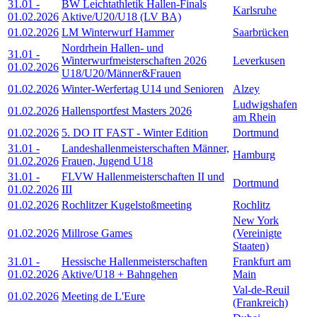
31.01
-
BW Leichtathletik Hallen-Finals
Karlsruhe
01.02.2026
Aktive/U20/U18 (LV BA)
01.02.2026
LM Winterwurf Hammer
Saarbrücken
Nordrhein Hallen- und
31.01
-
Winterwurfmeisterschaften 2026
Leverkusen
01.02.2026
U18/U20/Männer&Frauen
01.02.2026
Winter-Werfertag U14 und Senioren
Alzey
Ludwigshafen
01.02.2026
Hallensportfest Masters 2026
am Rhein
01.02.2026
5. DO IT FAST - Winter Edition
Dortmund
31.01
-
Landeshallenmeisterschaften Männer,
Hamburg
01.02.2026
Frauen, Jugend U18
31.01
-
FLVW Hallenmeisterschaften II und
Dortmund
01.02.2026
III
01.02.2026
Rochlitzer Kugelstoßmeeting
Rochlitz
New York
01.02.2026
Millrose Games
(Vereinigte
Staaten)
31.01
-
Hessische Hallenmeisterschaften
Frankfurt am
01.02.2026
Aktive/U18 + Bahngehen
Main
Val-de-Reuil
01.02.2026
Meeting de L'Eure
(Frankreich)