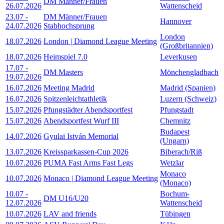
DM Männer/Frauen
26.07.2026
Wattenscheid
23.07
-
DM Männer/Frauen
Hannover
24.07.2026
Stabhochsprung
London
18.07.2026
London | Diamond League Meeting
(Großbritannien)
18.07.2026
Heimspiel 7.0
Leverkusen
17.07
-
DM Masters
Mönchengladbach
19.07.2026
16.07.2026
Meeting Madrid
Madrid (Spanien)
16.07.2026
Spitzenleichtathletik
Luzern (Schweiz)
15.07.2026
Pfungstädter Abendsportfest
Pfungstadt
15.07.2026
Abendsportfest Wurf III
Chemnitz
Budapest
14.07.2026
Gyulai István Memorial
(Ungarn)
13.07.2026
Kreissparkassen-Cup 2026
Biberach/Riß
10.07.2026
PUMA Fast Arms Fast Legs
Wetzlar
Monaco
10.07.2026
Monaco | Diamond League Meeting
(Monaco)
10.07
-
Bochum-
DM U16/U20
12.07.2026
Wattenscheid
10.07.2026
LAV and friends
Tübingen