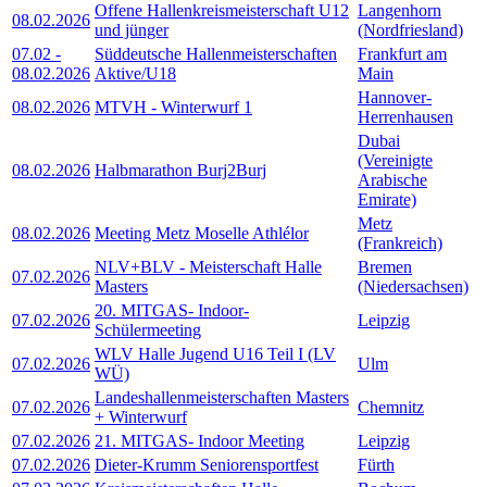
Offene Hallenkreismeisterschaft U12
Langenhorn
08.02.2026
und jünger
(Nordfriesland)
07.02
-
Süddeutsche Hallenmeisterschaften
Frankfurt am
08.02.2026
Aktive/U18
Main
Hannover-
08.02.2026
MTVH - Winterwurf 1
Herrenhausen
Dubai
(Vereinigte
08.02.2026
Halbmarathon Burj2Burj
Arabische
Emirate)
Metz
08.02.2026
Meeting Metz Moselle Athlélor
(Frankreich)
NLV+BLV - Meisterschaft Halle
Bremen
07.02.2026
Masters
(Niedersachsen)
20. MITGAS- Indoor-
07.02.2026
Leipzig
Schülermeeting
WLV Halle Jugend U16 Teil I (LV
07.02.2026
Ulm
WÜ)
Landeshallenmeisterschaften Masters
07.02.2026
Chemnitz
+ Winterwurf
07.02.2026
21. MITGAS- Indoor Meeting
Leipzig
07.02.2026
Dieter-Krumm Seniorensportfest
Fürth