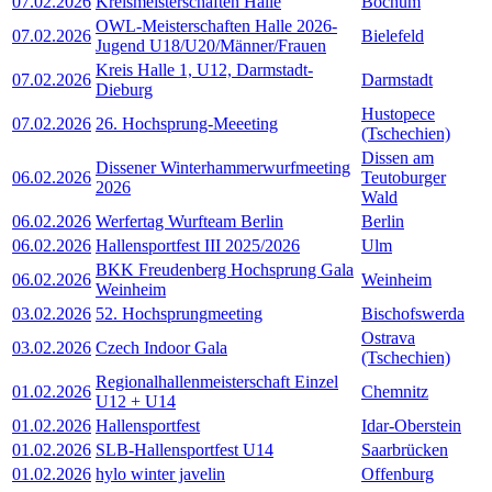
07.02.2026
Kreismeisterschaften Halle
Bochum
OWL-Meisterschaften Halle 2026-
07.02.2026
Bielefeld
Jugend U18/U20/Männer/Frauen
Kreis Halle 1, U12, Darmstadt-
07.02.2026
Darmstadt
Dieburg
Hustopece
07.02.2026
26. Hochsprung-Meeeting
(Tschechien)
Dissen am
Dissener Winterhammerwurfmeeting
06.02.2026
Teutoburger
2026
Wald
06.02.2026
Werfertag Wurfteam Berlin
Berlin
06.02.2026
Hallensportfest III 2025/2026
Ulm
BKK Freudenberg Hochsprung Gala
06.02.2026
Weinheim
Weinheim
03.02.2026
52. Hochsprungmeeting
Bischofswerda
Ostrava
03.02.2026
Czech Indoor Gala
(Tschechien)
Regionalhallenmeisterschaft Einzel
01.02.2026
Chemnitz
U12 + U14
01.02.2026
Hallensportfest
Idar-Oberstein
01.02.2026
SLB-Hallensportfest U14
Saarbrücken
01.02.2026
hylo winter javelin
Offenburg