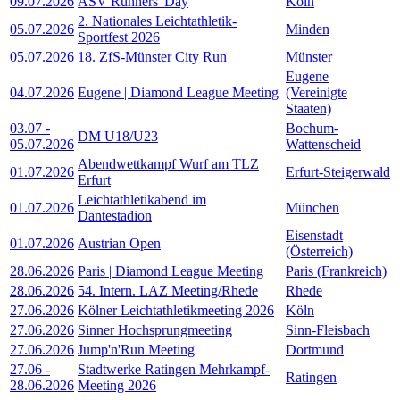
09.07.2026
ASV Runners' Day
Köln
2. Nationales Leichtathletik-
05.07.2026
Minden
Sportfest 2026
05.07.2026
18. ZfS-Münster City Run
Münster
Eugene
04.07.2026
Eugene | Diamond League Meeting
(Vereinigte
Staaten)
03.07
-
Bochum-
DM U18/U23
05.07.2026
Wattenscheid
Abendwettkampf Wurf am TLZ
01.07.2026
Erfurt-Steigerwald
Erfurt
Leichtathletikabend im
01.07.2026
München
Dantestadion
Eisenstadt
01.07.2026
Austrian Open
(Österreich)
28.06.2026
Paris | Diamond League Meeting
Paris (Frankreich)
28.06.2026
54. Intern. LAZ Meeting/Rhede
Rhede
27.06.2026
Kölner Leichtathletikmeeting 2026
Köln
27.06.2026
Sinner Hochsprungmeeting
Sinn-Fleisbach
27.06.2026
Jump'n'Run Meeting
Dortmund
27.06
-
Stadtwerke Ratingen Mehrkampf-
Ratingen
28.06.2026
Meeting 2026