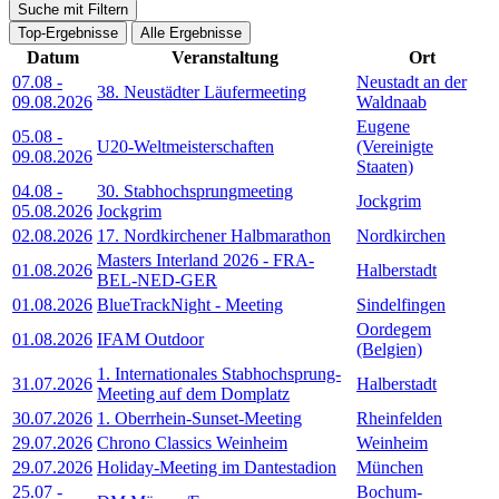
Suche mit Filtern
Top-Ergebnisse
Alle Ergebnisse
Datum
Veranstaltung
Ort
07.08
-
Neustadt an der
38. Neustädter Läufermeeting
09.08.2026
Waldnaab
Eugene
05.08
-
U20-Weltmeisterschaften
(Vereinigte
09.08.2026
Staaten)
04.08
-
30. Stabhochsprungmeeting
Jockgrim
05.08.2026
Jockgrim
02.08.2026
17. Nordkirchener Halbmarathon
Nordkirchen
Masters Interland 2026 - FRA-
01.08.2026
Halberstadt
BEL-NED-GER
01.08.2026
BlueTrackNight - Meeting
Sindelfingen
Oordegem
01.08.2026
IFAM Outdoor
(Belgien)
1. Internationales Stabhochsprung-
31.07.2026
Halberstadt
Meeting auf dem Domplatz
30.07.2026
1. Oberrhein-Sunset-Meeting
Rheinfelden
29.07.2026
Chrono Classics Weinheim
Weinheim
29.07.2026
Holiday-Meeting im Dantestadion
München
25.07
-
Bochum-