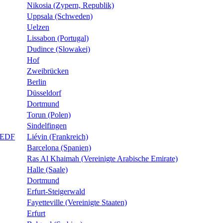
Nikosia (Zypern, Republik)
Uppsala (Schweden)
Uelzen
Lissabon (Portugal)
Dudince (Slowakei)
Hof
Zweibrücken
Berlin
Düsseldorf
Dortmund
Torun (Polen)
Sindelfingen
e EDF
Liévin (Frankreich)
Barcelona (Spanien)
Ras Al Khaimah (Vereinigte Arabische Emirate)
Halle (Saale)
Dortmund
Erfurt-Steigerwald
Fayetteville (Vereinigte Staaten)
Erfurt