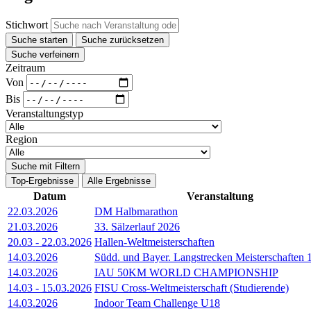
Stichwort
Suche starten
Suche zurücksetzen
Suche verfeinern
Zeitraum
Von
Bis
Veranstaltungstyp
Region
Suche mit Filtern
Top-Ergebnisse
Alle Ergebnisse
Datum
Veranstaltung
22.03.2026
DM Halbmarathon
21.03.2026
33. Sälzerlauf 2026
20.03
-
22.03.2026
Hallen-Weltmeisterschaften
14.03.2026
Südd. und Bayer. Langstrecken Meisterschaften
14.03.2026
IAU 50KM WORLD CHAMPIONSHIP
14.03
-
15.03.2026
FISU Cross-Weltmeisterschaft (Studierende)
14.03.2026
Indoor Team Challenge U18