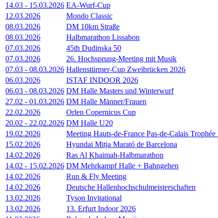
14.03
-
15.03.2026
EA-Wurf-Cup
12.03.2026
Mondo Classic
08.03.2026
DM 10km Straße
08.03.2026
Halbmarathon Lissabon
07.03.2026
45th Dudinska 50
07.03.2026
26. Hochsprung-Meeting mit Musik
07.03
-
08.03.2026
Hallenstürmer-Cup Zweibrücken 2026
06.03.2026
ISTAF INDOOR 2026
06.03
-
08.03.2026
DM Halle Masters und Winterwurf
27.02
-
01.03.2026
DM Halle Männer/Frauen
22.02.2026
Orlen Copernicus Cup
20.02
-
22.02.2026
DM Halle U20
19.02.2026
Meeting Hauts-de-France Pas-de-Calais Trophé
15.02.2026
Hyundai Mitja Marató de Barcelona
14.02.2026
Ras Al Khaimah-Halbmarathon
14.02
-
15.02.2026
DM Mehrkampf Halle + Bahngehen
14.02.2026
Run & Fly Meeting
14.02.2026
Deutsche Hallenhochschulmeisterschaften
13.02.2026
Tyson Invitational
13.02.2026
13. Erfurt Indoor 2026