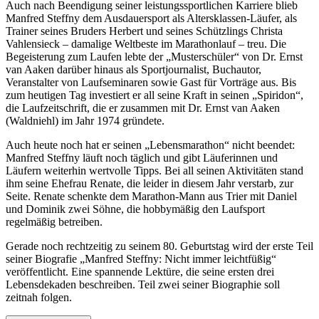
Auch nach Beendigung seiner leistungssportlichen Karriere blieb
Manfred Steffny dem Ausdauersport als Altersklassen-Läufer, als
Trainer seines Bruders Herbert und seines Schützlings Christa
Vahlensieck – damalige Weltbeste im Marathonlauf – treu. Die
Begeisterung zum Laufen lebte der „Musterschüler“ von Dr. Ernst
van Aaken darüber hinaus als Sportjournalist, Buchautor,
Veranstalter von Laufseminaren sowie Gast für Vorträge aus. Bis
zum heutigen Tag investiert er all seine Kraft in seinen „Spiridon“,
die Laufzeitschrift, die er zusammen mit Dr. Ernst van Aaken
(Waldniehl) im Jahr 1974 gründete.
Auch heute noch hat er seinen „Lebensmarathon“ nicht beendet:
Manfred Steffny läuft noch täglich und gibt Läuferinnen und
Läufern weiterhin wertvolle Tipps. Bei all seinen Aktivitäten stand
ihm seine Ehefrau Renate, die leider in diesem Jahr verstarb, zur
Seite. Renate schenkte dem Marathon-Mann aus Trier mit Daniel
und Dominik zwei Söhne, die hobbymäßig den Laufsport
regelmäßig betreiben.
Gerade noch rechtzeitig zu seinem 80. Geburtstag wird der erste Teil
seiner Biografie „Manfred Steffny: Nicht immer leichtfüßig“
veröffentlicht. Eine spannende Lektüre, die seine ersten drei
Lebensdekaden beschreiben. Teil zwei seiner Biographie soll
zeitnah folgen.