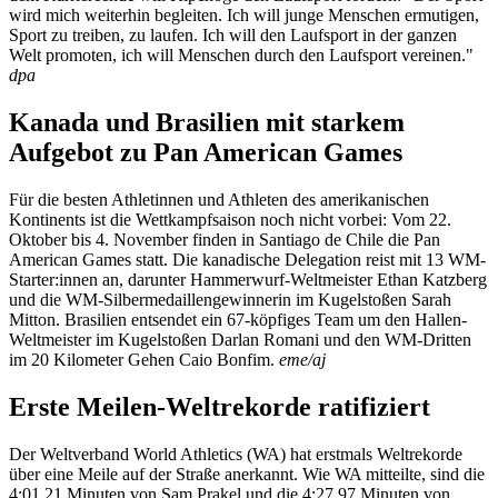
wird mich weiterhin begleiten. Ich will junge Menschen ermutigen,
Sport zu treiben, zu laufen. Ich will den Laufsport in der ganzen
Welt promoten, ich will Menschen durch den Laufsport vereinen."
dpa
Kanada und Brasilien mit starkem
Aufgebot zu Pan American Games
Für die besten Athletinnen und Athleten des amerikanischen
Kontinents ist die Wettkampfsaison noch nicht vorbei: Vom 22.
Oktober bis 4. November finden in Santiago de Chile die Pan
American Games statt. Die kanadische Delegation reist mit 13 WM-
Starter:innen an, darunter Hammerwurf-Weltmeister Ethan Katzberg
und die WM-Silbermedaillengewinnerin im Kugelstoßen Sarah
Mitton. Brasilien entsendet ein 67-köpfiges Team um den Hallen-
Weltmeister im Kugelstoßen Darlan Romani und den WM-Dritten
im 20 Kilometer Gehen Caio Bonfim.
eme/aj
Erste Meilen-Weltrekorde ratifiziert
Der Weltverband World Athletics (WA) hat erstmals Weltrekorde
über eine Meile auf der Straße anerkannt. Wie WA mitteilte, sind die
4:01,21 Minuten von Sam Prakel und die 4:27,97 Minuten von