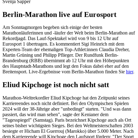
Svenja Sapper
Berlin-Marathon live auf Eurosport
Am Sonntagmorgen begeben sich einige der besten
Marathonläuferinnen und -läufer der Welt beim Berlin-Marathon auf
Rekordjagd. Das Lauf-Spektakel wird von 9 bis 12 Uhr auf
Eurosport 1 übertragen. Es kommentiert Sigi Heinrich
mit dem
Experten-Team der ehemaligen Top-Athlet:innen Claudia Dreher,
Martin Grüning und Philipp Pflieger. Der Rundfunk Berlin-
Brandenburg (RBB) übernimmt ab 12 Uhr mit den Höhepunkten
des Hauptstadt-Marathons und legt den Fokus dabei eher auf den
Breitensport. Live-Ergebnisse vom Berlin-Marathon finden Sie
hier
.
Eliud Kipchoge ist noch nicht satt
Marathon-Weltrekordler Eliud Kipchoge hat den Zeitpunkt seines
Karriereendes noch nicht definiert. Bei den Olympischen Spielen
2024 will der 38-Jährige aber "unbedingt" starten. "Und was dann
passiert, das wird man sehen", sagte der Kenianer dem
"Tagesspiegel" (Samstag). Paris bezeichnet Kipchoge auch als Ort
seines bisher wichtigsten Sieges. Bei den Weltmeisterschaften 2003
besiegte er Hicham El Guerrouj (Marokko) über 5.000 Meter. Nach
dem Karriereende will Kipchoge den Laufsport fördern: "Der Sport