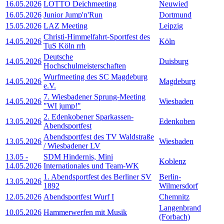
16.05.2026
LOTTO Deichmeeting
Neuwied
16.05.2026
Junior Jump'n'Run
Dortmund
15.05.2026
LAZ Meeting
Leipzig
Christi-Himmelfahrt-Sportfest des
14.05.2026
Köln
TuS Köln rrh
Deutsche
14.05.2026
Duisburg
Hochschulmeisterschaften
Wurfmeeting des SC Magdeburg
14.05.2026
Magdeburg
e.V.
7. Wiesbadener Sprung-Meeting
14.05.2026
Wiesbaden
"WI jump!"
2. Edenkobener Sparkassen-
13.05.2026
Edenkoben
Abendsportfest
Abendsportfest des TV Waldstraße
13.05.2026
Wiesbaden
/ Wiesbadener LV
13.05
-
SDM Hindernis, Mini
Koblenz
14.05.2026
Internationales und Team-WK
1. Abendsportfest des Berliner SV
Berlin-
13.05.2026
1892
Wilmersdorf
12.05.2026
Abendsportfest Wurf I
Chemnitz
Langenbrand
10.05.2026
Hammerwerfen mit Musik
(Forbach)