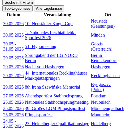
Suche mit Filtern
Top-Ergebnisse
Alle Ergebnisse
Datum
Veranstaltung
Ort
Neustädt
30.05.2026
10. Neustädter Kugel-Cup
(Gerstungen)
1. Nationales Leichtathletik-
30.05.2026
Minden
Sportfest 2026
30.05
-
Götzis
51. Hypomeeting
31.05.2026
(Österreich)
Sprungabend der LG NORD
Berlin-
29.05.2026
Berlin
Reinickendorf
29.05.2026
Nacht von Hasbergen
Hasbergen
44. Internationales Recklinghäuser
29.05.2026
Recklinghausen
Marktplatzspringen
Bydgoszcz
29.05.2026
8th Irena Szewińska Memorial
(Polen)
27.05.2026
Abendsportfest Stabhochsprung
Potsdam
25.05.2026
Nationales Stabhochsprungmeeting
Neubulach
25.05.2026
39. Großes LGM Pfingstsportfest
Mönchengladbach
25.05.2026
Pfingstsportfest
Mannheim
24.05
-
23. Heidelberger Qualifikationstage
Heidelberg
25.05.2026