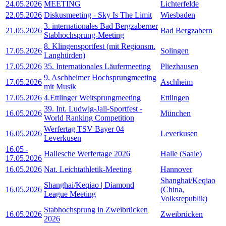
24.05.2026
MEETING
Lichterfelde
22.05.2026
Diskusmeeting - Sky Is The Limit
Wiesbaden
3. internationales Bad Bergzaberner
21.05.2026
Bad Bergzabern
Stabhochsprung-Meeting
8. Klingensportfest (mit Regionsm.
17.05.2026
Solingen
Langhürden)
17.05.2026
35. Internationales Läufermeeting
Pliezhausen
9. Aschheimer Hochsprungmeeting
17.05.2026
Aschheim
mit Musik
17.05.2026
4.Ettlinger Weitsprungmeeting
Ettlingen
39. Int. Ludwig-Jall-Sportfest -
16.05.2026
München
World Ranking Competition
Werfertag TSV Bayer 04
16.05.2026
Leverkusen
Leverkusen
16.05
-
Hallesche Werfertage 2026
Halle (Saale)
17.05.2026
16.05.2026
Nat. Leichtathletik-Meeting
Hannover
Shanghai/Keqiao
Shanghai/Keqiao | Diamond
16.05.2026
(China,
League Meeting
Volksrepublik)
Stabhochsprung in Zweibrücken
16.05.2026
Zweibrücken
2026