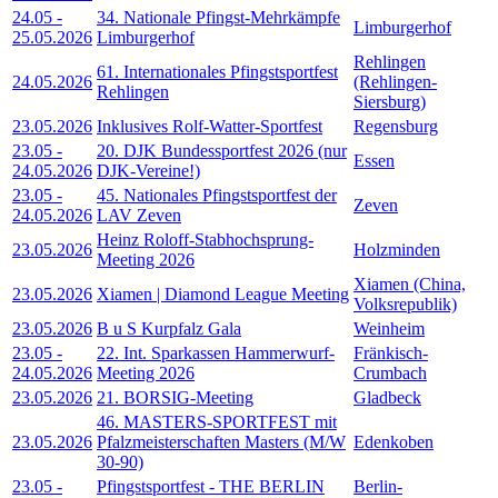
24.05
-
34. Nationale Pfingst-Mehrkämpfe
Limburgerhof
25.05.2026
Limburgerhof
Rehlingen
61. Internationales Pfingstsportfest
24.05.2026
(Rehlingen-
Rehlingen
Siersburg)
23.05.2026
Inklusives Rolf-Watter-Sportfest
Regensburg
23.05
-
20. DJK Bundessportfest 2026 (nur
Essen
24.05.2026
DJK-Vereine!)
23.05
-
45. Nationales Pfingstsportfest der
Zeven
24.05.2026
LAV Zeven
Heinz Roloff-Stabhochsprung-
23.05.2026
Holzminden
Meeting 2026
Xiamen (China,
23.05.2026
Xiamen | Diamond League Meeting
Volksrepublik)
23.05.2026
B u S Kurpfalz Gala
Weinheim
23.05
-
22. Int. Sparkassen Hammerwurf-
Fränkisch-
24.05.2026
Meeting 2026
Crumbach
23.05.2026
21. BORSIG-Meeting
Gladbeck
46. MASTERS-SPORTFEST mit
23.05.2026
Pfalzmeisterschaften Masters (M/W
Edenkoben
30-90)
23.05
-
Pfingstsportfest - THE BERLIN
Berlin-