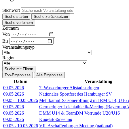
Stichwort
Suche starten
Suche zurücksetzen
Suche verfeinern
Zeitraum
Von
Bis
Veranstaltungstyp
Region
Suche mit Filtern
Top-Ergebnisse
Alle Ergebnisse
Datum
Veranstaltung
09.05.2026
7. Wasserburger Altstadtspringen
09.05.2026
Nationales Sportfest des Hamburger SV
09.05
-
10.05.2026
Mehrkampf-Saisoneröffnung mit RM U14, U16 u.
09.05.2026
Germeringer Leichtathletik-Meeting (Bayerntop
09.05.2026
DMM U14 & TeamDM Vorrunde U20/U16
09.05.2026
Kugelstoßmeeting
09.05
-
10.05.2026
VII. Aschaffenburger Meeting (national)