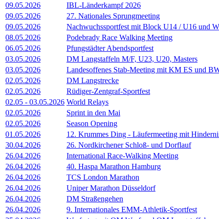
09.05.2026
IBL-Länderkampf 2026
09.05.2026
27. Nationales Sprungmeeting
09.05.2026
Nachwuchssportfest mit Block U14 / U16 und W
08.05.2026
Podebrady Race Walking Meeting
06.05.2026
Pfungstädter Abendsportfest
03.05.2026
DM Langstaffeln M/F, U23, U20, Masters
03.05.2026
Landesoffenes Stab-Meeting mit KM ES und BW
02.05.2026
DM Langstrecke
02.05.2026
Rüdiger-Zentgraf-Sportfest
02.05
-
03.05.2026
World Relays
02.05.2026
Sprint in den Mai
02.05.2026
Season Opening
01.05.2026
12. Krummes Ding - Läufermeeting mit Hindern
30.04.2026
26. Nordkirchener Schloß- und Dorflauf
26.04.2026
International Race-Walking Meeting
26.04.2026
40. Haspa Marathon Hamburg
26.04.2026
TCS London Marathon
26.04.2026
Uniper Marathon Düsseldorf
26.04.2026
DM Straßengehen
26.04.2026
9. Internationales EMM-Athletik-Sportfest