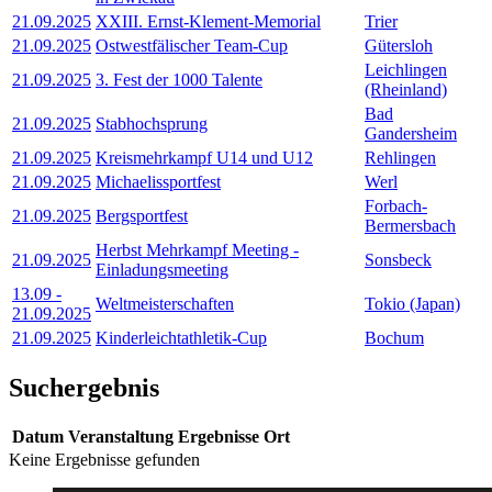
21.09.2025
XXIII. Ernst-Klement-Memorial
Trier
21.09.2025
Ostwestfälischer Team-Cup
Gütersloh
Leichlingen
21.09.2025
3. Fest der 1000 Talente
(Rheinland)
Bad
21.09.2025
Stabhochsprung
Gandersheim
21.09.2025
Kreismehrkampf U14 und U12
Rehlingen
21.09.2025
Michaelissportfest
Werl
Forbach-
21.09.2025
Bergsportfest
Bermersbach
Herbst Mehrkampf Meeting -
21.09.2025
Sonsbeck
Einladungsmeeting
13.09
-
Weltmeisterschaften
Tokio (Japan)
21.09.2025
21.09.2025
Kinderleichtathletik-Cup
Bochum
Suchergebnis
Datum
Veranstaltung
Ergebnisse
Ort
Keine Ergebnisse gefunden