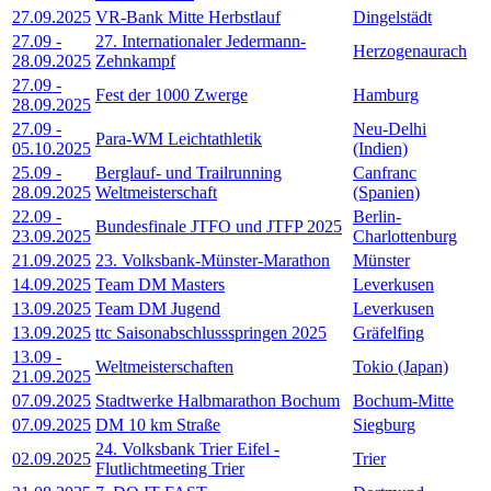
27.09.2025
VR-Bank Mitte Herbstlauf
Dingelstädt
27.09
-
27. Internationaler Jedermann-
Herzogenaurach
28.09.2025
Zehnkampf
27.09
-
Fest der 1000 Zwerge
Hamburg
28.09.2025
27.09
-
Neu-Delhi
Para-WM Leichtathletik
05.10.2025
(Indien)
25.09
-
Berglauf- und Trailrunning
Canfranc
28.09.2025
Weltmeisterschaft
(Spanien)
22.09
-
Berlin-
Bundesfinale JTFO und JTFP 2025
23.09.2025
Charlottenburg
21.09.2025
23. Volksbank-Münster-Marathon
Münster
14.09.2025
Team DM Masters
Leverkusen
13.09.2025
Team DM Jugend
Leverkusen
13.09.2025
ttc Saisonabschlussspringen 2025
Gräfelfing
13.09
-
Weltmeisterschaften
Tokio (Japan)
21.09.2025
07.09.2025
Stadtwerke Halbmarathon Bochum
Bochum-Mitte
07.09.2025
DM 10 km Straße
Siegburg
24. Volksbank Trier Eifel -
02.09.2025
Trier
Flutlichtmeeting Trier