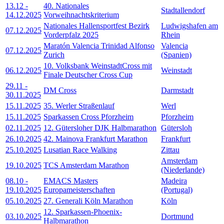
13.12
-
40. Nationales
Stadtallendorf
14.12.2025
Vorweihnachtskriterium
Nationales Hallensportfest Bezirk
Ludwigshafen am
07.12.2025
Vorderpfalz 2025
Rhein
Maratón Valencia Trinidad Alfonso
Valencia
07.12.2025
Zurich
(Spanien)
10. Volksbank WeinstadtCross mit
06.12.2025
Weinstadt
Finale Deutscher Cross Cup
29.11
-
DM Cross
Darmstadt
30.11.2025
15.11.2025
35. Werler Straßenlauf
Werl
15.11.2025
Sparkassen Cross Pforzheim
Pforzheim
02.11.2025
12. Gütersloher DJK Halbmarathon
Gütersloh
26.10.2025
42. Mainova Frankfurt Marathon
Frankfurt
25.10.2025
Lusatian Race Walking
Zittau
Amsterdam
19.10.2025
TCS Amsterdam Marathon
(Niederlande)
08.10
-
EMACS Masters
Madeira
19.10.2025
Europameisterschaften
(Portugal)
05.10.2025
27. Generali Köln Marathon
Köln
12. Sparkassen-Phoenix-
03.10.2025
Dortmund
Halbmarathon