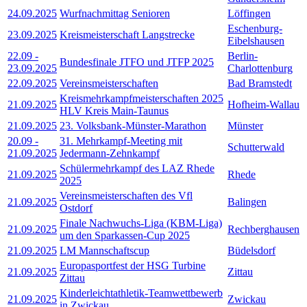
24.09.2025
Wurfnachmittag Senioren
Löffingen
Eschenburg-
23.09.2025
Kreismeisterschaft Langstrecke
Eibelshausen
22.09
-
Berlin-
Bundesfinale JTFO und JTFP 2025
23.09.2025
Charlottenburg
22.09.2025
Vereinsmeisterschaften
Bad Bramstedt
Kreismehrkampfmeisterschaften 2025
21.09.2025
Hofheim-Wallau
HLV Kreis Main-Taunus
21.09.2025
23. Volksbank-Münster-Marathon
Münster
20.09
-
31. Mehrkampf-Meeting mit
Schutterwald
21.09.2025
Jedermann-Zehnkampf
Schülermehrkampf des LAZ Rhede
21.09.2025
Rhede
2025
Vereinsmeisterschaften des Vfl
21.09.2025
Balingen
Ostdorf
Finale Nachwuchs-Liga (KBM-Liga)
21.09.2025
Rechberghausen
um den Sparkassen-Cup 2025
21.09.2025
LM Mannschaftscup
Büdelsdorf
Europasportfest der HSG Turbine
21.09.2025
Zittau
Zittau
Kinderleichtathletik-Teamwettbewerb
21.09.2025
Zwickau
in Zwickau