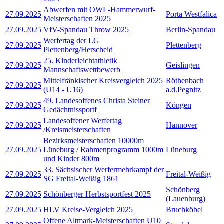
Abwerfen mit OWL-Hammerwurf-
27.09.2025
Porta Westfalica
Meisterschaften 2025
27.09.2025
VfV-Spandau Throw 2025
Berlin-Spandau
Werfertag der LG
27.09.2025
Plettenberg
Plettenberg/Herscheid
25. Kinderleichtathletik
27.09.2025
Geislingen
Mannschaftswettbewerb
Mittelfränkischer Kreisvergleich 2025
Röthenbach
27.09.2025
(U14 - U16)
a.d.Pegnitz
49. Landesoffenes Christa Steiner
27.09.2025
Köngen
Gedächtnissportf
Landesoffener Werfertag
27.09.2025
Hannover
/Kreismeisterschaften
Bezirksmeisterschaften 10000m
27.09.2025
Lüneburg / Rahmenprogramm 1000m
Lüneburg
und Kinder 800m
33. Sächsischer Werfermehrkampf der
27.09.2025
Freital-Weißig
SG Freital-Weißig 1861
Schönberg
27.09.2025
Schönberger Herbstsportfest 2025
(Lauenburg)
27.09.2025
HLV Kreise-Vergleich 2025
Bruchköbel
Offene Altmark-Meisterschaften U10