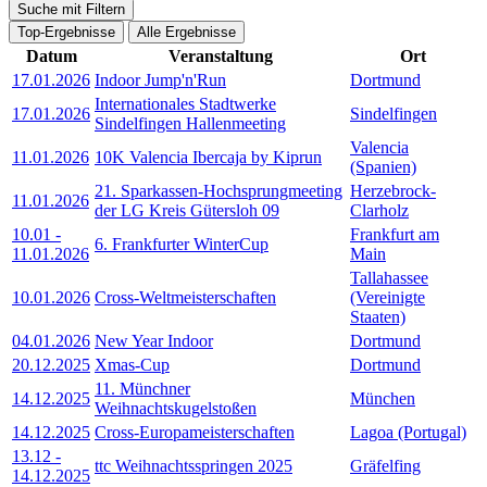
Suche mit Filtern
Top-Ergebnisse
Alle Ergebnisse
Datum
Veranstaltung
Ort
17.01.2026
Indoor Jump'n'Run
Dortmund
Internationales Stadtwerke
17.01.2026
Sindelfingen
Sindelfingen Hallenmeeting
Valencia
11.01.2026
10K Valencia Ibercaja by Kiprun
(Spanien)
21. Sparkassen-Hochsprungmeeting
Herzebrock-
11.01.2026
der LG Kreis Gütersloh 09
Clarholz
10.01
-
Frankfurt am
6. Frankfurter WinterCup
11.01.2026
Main
Tallahassee
10.01.2026
Cross-Weltmeisterschaften
(Vereinigte
Staaten)
04.01.2026
New Year Indoor
Dortmund
20.12.2025
Xmas-Cup
Dortmund
11. Münchner
14.12.2025
München
Weihnachtskugelstoßen
14.12.2025
Cross-Europameisterschaften
Lagoa (Portugal)
13.12
-
ttc Weihnachtsspringen 2025
Gräfelfing
14.12.2025