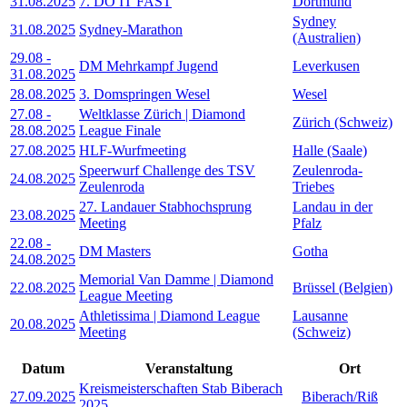
31.08.2025
7. DO IT FAST
Dortmund
Sydney
31.08.2025
Sydney-Marathon
(Australien)
29.08
-
DM Mehrkampf Jugend
Leverkusen
31.08.2025
28.08.2025
3. Domspringen Wesel
Wesel
27.08
-
Weltklasse Zürich | Diamond
Zürich (Schweiz)
28.08.2025
League Finale
27.08.2025
HLF-Wurfmeeting
Halle (Saale)
Speerwurf Challenge des TSV
Zeulenroda-
24.08.2025
Zeulenroda
Triebes
27. Landauer Stabhochsprung
Landau in der
23.08.2025
Meeting
Pfalz
22.08
-
DM Masters
Gotha
24.08.2025
Memorial Van Damme | Diamond
22.08.2025
Brüssel (Belgien)
League Meeting
Athletissima | Diamond League
Lausanne
20.08.2025
Meeting
(Schweiz)
Datum
Veranstaltung
Ort
Kreismeisterschaften Stab Biberach
27.09.2025
Biberach/Riß
2025