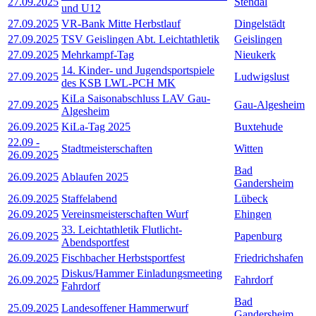
27.09.2025
Stendal
und U12
27.09.2025
VR-Bank Mitte Herbstlauf
Dingelstädt
27.09.2025
TSV Geislingen Abt. Leichtathletik
Geislingen
27.09.2025
Mehrkampf-Tag
Nieukerk
14. Kinder- und Jugendsportspiele
27.09.2025
Ludwigslust
des KSB LWL-PCH MK
KiLa Saisonabschluss LAV Gau-
27.09.2025
Gau-Algesheim
Algesheim
26.09.2025
KiLa-Tag 2025
Buxtehude
22.09
-
Stadtmeisterschaften
Witten
26.09.2025
Bad
26.09.2025
Ablaufen 2025
Gandersheim
26.09.2025
Staffelabend
Lübeck
26.09.2025
Vereinsmeisterschaften Wurf
Ehingen
33. Leichtathletik Flutlicht-
26.09.2025
Papenburg
Abendsportfest
26.09.2025
Fischbacher Herbstsportfest
Friedrichshafen
Diskus/Hammer Einladungsmeeting
26.09.2025
Fahrdorf
Fahrdorf
Bad
25.09.2025
Landesoffener Hammerwurf
Gandersheim