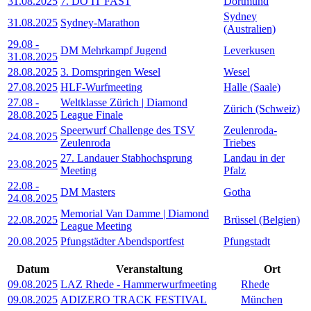
31.08.2025
7. DO IT FAST
Dortmund
Sydney
31.08.2025
Sydney-Marathon
(Australien)
29.08
-
DM Mehrkampf Jugend
Leverkusen
31.08.2025
28.08.2025
3. Domspringen Wesel
Wesel
27.08.2025
HLF-Wurfmeeting
Halle (Saale)
27.08
-
Weltklasse Zürich | Diamond
Zürich (Schweiz)
28.08.2025
League Finale
Speerwurf Challenge des TSV
Zeulenroda-
24.08.2025
Zeulenroda
Triebes
27. Landauer Stabhochsprung
Landau in der
23.08.2025
Meeting
Pfalz
22.08
-
DM Masters
Gotha
24.08.2025
Memorial Van Damme | Diamond
22.08.2025
Brüssel (Belgien)
League Meeting
20.08.2025
Pfungstädter Abendsportfest
Pfungstadt
Datum
Veranstaltung
Ort
09.08.2025
LAZ Rhede - Hammerwurfmeeting
Rhede
09.08.2025
ADIZERO TRACK FESTIVAL
München