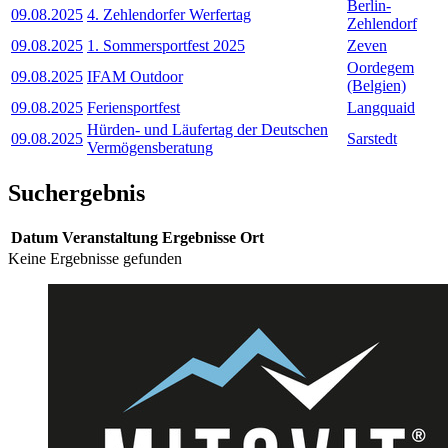
Berlin-
09.08.2025
4. Zehlendorfer Werfertag
Zehlendorf
09.08.2025
1. Sommersportfest 2025
Zeven
Oordegem
09.08.2025
IFAM Outdoor
(Belgien)
09.08.2025
Feriensportfest
Langquaid
Hürden- und Läufertag der Deutschen
09.08.2025
Sarstedt
Vermögensberatung
Suchergebnis
Datum
Veranstaltung
Ergebnisse
Ort
Keine Ergebnisse gefunden