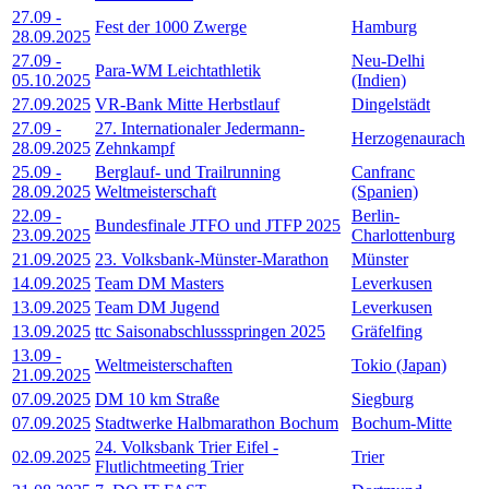
27.09
-
Fest der 1000 Zwerge
Hamburg
28.09.2025
27.09
-
Neu-Delhi
Para-WM Leichtathletik
05.10.2025
(Indien)
27.09.2025
VR-Bank Mitte Herbstlauf
Dingelstädt
27.09
-
27. Internationaler Jedermann-
Herzogenaurach
28.09.2025
Zehnkampf
25.09
-
Berglauf- und Trailrunning
Canfranc
28.09.2025
Weltmeisterschaft
(Spanien)
22.09
-
Berlin-
Bundesfinale JTFO und JTFP 2025
23.09.2025
Charlottenburg
21.09.2025
23. Volksbank-Münster-Marathon
Münster
14.09.2025
Team DM Masters
Leverkusen
13.09.2025
Team DM Jugend
Leverkusen
13.09.2025
ttc Saisonabschlussspringen 2025
Gräfelfing
13.09
-
Weltmeisterschaften
Tokio (Japan)
21.09.2025
07.09.2025
DM 10 km Straße
Siegburg
07.09.2025
Stadtwerke Halbmarathon Bochum
Bochum-Mitte
24. Volksbank Trier Eifel -
02.09.2025
Trier
Flutlichtmeeting Trier