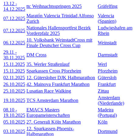
13.12
-
ttc Weihnachtsspringen 2025
Gräfelfing
14.12.2025
Maratón Valencia Trinidad Alfonso
Valencia
07.12.2025
Zurich
(Spanien)
Nationales Hallensportfest Bezirk
Ludwigshafen am
07.12.2025
Vorderpfalz 2025
Rhein
10. Volksbank WeinstadtCross mit
06.12.2025
Weinstadt
Finale Deutscher Cross Cup
29.11
-
DM Cross
Darmstadt
30.11.2025
15.11.2025
35. Werler Straßenlauf
Werl
15.11.2025
Sparkassen Cross Pforzheim
Pforzheim
02.11.2025
12. Gütersloher DJK Halbmarathon
Gütersloh
26.10.2025
42. Mainova Frankfurt Marathon
Frankfurt
25.10.2025
Lusatian Race Walking
Zittau
Amsterdam
19.10.2025
TCS Amsterdam Marathon
(Niederlande)
08.10
-
EMACS Masters
Madeira
19.10.2025
Europameisterschaften
(Portugal)
05.10.2025
27. Generali Köln Marathon
Köln
12. Sparkassen-Phoenix-
03.10.2025
Dortmund
Halbmarathon