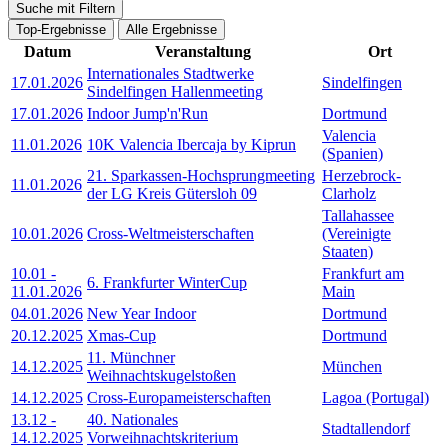
Suche mit Filtern
Top-Ergebnisse
Alle Ergebnisse
Datum
Veranstaltung
Ort
Internationales Stadtwerke
17.01.2026
Sindelfingen
Sindelfingen Hallenmeeting
17.01.2026
Indoor Jump'n'Run
Dortmund
Valencia
11.01.2026
10K Valencia Ibercaja by Kiprun
(Spanien)
21. Sparkassen-Hochsprungmeeting
Herzebrock-
11.01.2026
der LG Kreis Gütersloh 09
Clarholz
Tallahassee
10.01.2026
Cross-Weltmeisterschaften
(Vereinigte
Staaten)
10.01
-
Frankfurt am
6. Frankfurter WinterCup
11.01.2026
Main
04.01.2026
New Year Indoor
Dortmund
20.12.2025
Xmas-Cup
Dortmund
11. Münchner
14.12.2025
München
Weihnachtskugelstoßen
14.12.2025
Cross-Europameisterschaften
Lagoa (Portugal)
13.12
-
40. Nationales
Stadtallendorf
14.12.2025
Vorweihnachtskriterium