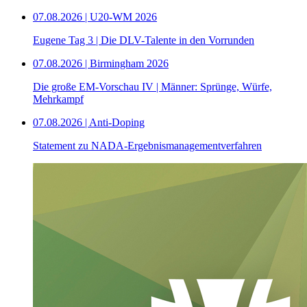
07.08.2026 | U20-WM 2026
Eugene Tag 3 | Die DLV-Talente in den Vorrunden
07.08.2026 | Birmingham 2026
Die große EM-Vorschau IV | Männer: Sprünge, Würfe,
Mehrkampf
07.08.2026 | Anti-Doping
Statement zu NADA-Ergebnismanagementverfahren